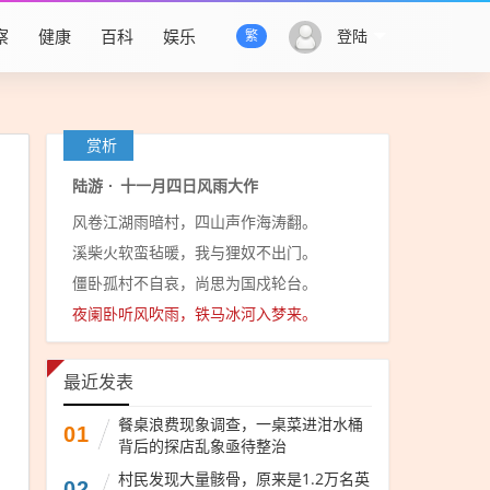
察
健康
百科
娱乐
登陆
繁
赏析
陆游
·
十一月四日风雨大作
风卷江湖雨暗村，四山声作海涛翻。
溪柴火软蛮毡暖，我与狸奴不出门。
僵卧孤村不自哀，尚思为国戍轮台。
夜阑卧听风吹雨，铁马冰河入梦来。
最近发表
餐桌浪费现象调查，一桌菜进泔水桶
01
背后的探店乱象亟待整治
村民发现大量骸骨，原来是1.2万名英
02