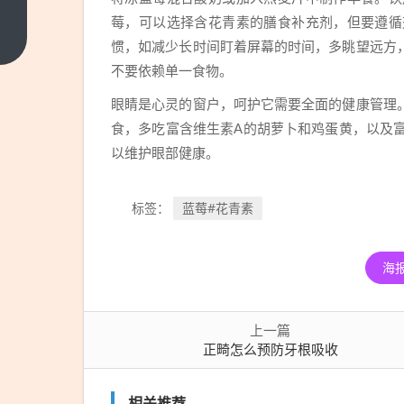
畸
莓，可以选择含花青素的膳食补充剂，但要遵循
怎
上
惯，如减少长时间盯着屏幕的时间，多眺望远方
一
么
不要依赖单一食物。
篇
预
眼睛是心灵的窗户，呵护它需要全面的健康管理
防
食，多吃富含维生素A的胡萝卜和鸡蛋黄，以及富
牙
以维护眼部健康。
根
吸
收
蓝莓#花青素
标签：
海
上一篇
正畸怎么预防牙根吸收
相关推荐