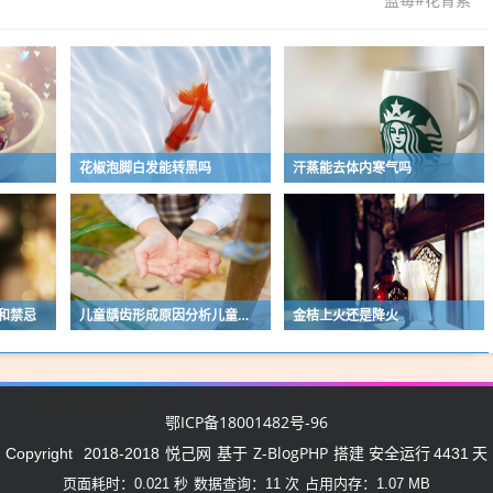
花椒泡脚白发能转黑吗
汗蒸能去体内寒气吗
和禁忌
儿童龋齿形成原因分析儿童龋齿应如何预防
金桔上火还是降火
鄂ICP备18001482号-96
悦己网
Z-BlogPHP
Copyright
2018-2018
基于
搭建 安全运行
4431
天
页面耗时：0.021 秒
数据查询：11 次
占用内存：1.07 MB