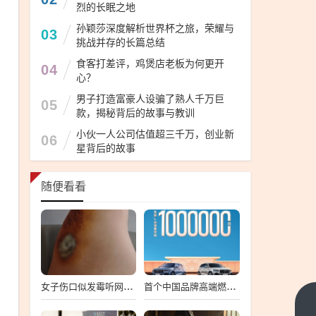
烈的长眠之地
孙颖莎深度解析世界杯之旅，荣耀与
03
挑战并存的长篇总结
食客打差评，鸡煲店老板为何更开
04
心？
男子打造富豪人设骗了熟人千万巨
05
款，揭秘背后的故事与教训
小伙一人公司估值超三千万，创业新
06
星背后的故事
随便看看
女子伤口似发霉听网友劝连夜就医 属凝血过程中正常现象
首个中国品牌高端燃油SUV销冠！吉利星越L总销量破100万台
护