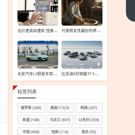
发
素
下
一
为
篇
什
出价更高却遭拒 怪兽充电拒绝高瓴私有化要约
代表称女性最好的养生方式是保暖：可用干姜、红花、艾叶泡脚
么
不
能
接
触
长安汽车L3获批车型验证超500万公里：无任何违规！
比亚迪8月销量37.3万辆！海外卖疯了 暴增146%
头
皮
标签列表
俄罗斯
(340)
美国
(1323)
韩国
(267)
斯基
(148)
乌克兰
(697)
以色列
(309)
中国
(408)
短剧
(114)
演员
(95)