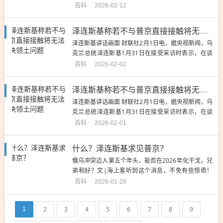
总统泽连斯基将于24日公...
百科
2026-02-12
泽连斯基称若不与普京直接接触将无法解决领土问题
泽连斯基讲话画面 财联社2月1日电，据央视新闻，乌
克兰总统泽连斯基1月31日在接受采访时表示，在谈
判过程中，如果没有与俄...
百科
2026-02-02
泽连斯基称若不与普京直接接触将无法解决领土问题
泽连斯基讲话画面 财联社2月1日电，据央视新闻，乌
克兰总统泽连斯基1月31日在接受采访时表示，在谈
判过程中，如果没有与俄...
百科
2026-02-01
什么？泽连斯基求见普京？
俄乌冲突迈入第五个年头，能否在2026年化干戈，兄
弟和好？文|海上客听到这个消息，不免有些惊奇！
乌克兰总统泽连斯基要见普...
百科
2026-01-29
2
3
4
5
6
7
8
9
1