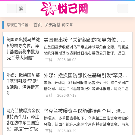
繁
首页
斯基
您现在的位置：
关于
的文章
美国退出援乌关键组织的领导岗位，泽连斯基遭前秘书批为“乌克兰最大问题”
在美国逐步收缩对乌军事支持领导角色之际，乌克兰
总统泽连斯基也遭到昔日核心幕僚公开批评。近日，
美国国防部被曝将退出一项关键...
百科
2026-08-03
外媒：撤换国防部长在基辅引发“罕见”抗议活动，泽连斯基表态
来源：环球网【环球网报道 记者 张江平】综合英国广
播公司、乌克兰《基辅邮报》等媒体报道，乌克兰总
统泽连斯基近日撤换国防...
百科
2026-07-18
乌克兰被曝资金仅能维持两个月，泽连斯基连访中东三国签协议：都是“十亿”级别的
据报道，多重因素叠加下，乌克兰正面临资金短缺的
风险，该国可能在未来两个月内耗尽战事资金。乌克
兰和外国官员预计，目前基辅的...
百科
2026-03-29