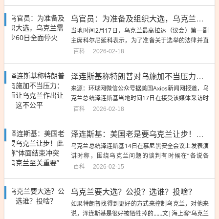
乌官员：为准备及组织大选，乌克兰需至少60日全面停火
当地时间2月17日，乌克兰最高拉达（议会）第一副
主席科尔尼延科表示，为了准备关于选举的法律并直
接组织冲突期间的选举过程，...
百科
2026-02-18
泽连斯基称特朗普对乌施加不当压力：一直让乌克兰作出让步，这不公平
来源：环球网微信公众号据美国Axios新闻网报道，乌
克兰总统泽连斯基当地时间17日在接受该媒体采访时
表示，美国总统特朗普...
百科
2026-02-18
泽连斯基：美国老是要乌克兰让步！此前称“体面结束冲突对乌克兰至关重要”
乌克兰总统泽连斯基14日在慕尼黑安全会议上发表演
讲时称，围绕乌克兰问题的谈判有时候在“各说各
话”，美国经常要求乌克兰、而...
百科
2026-02-15
乌克兰要大选？公投？选谁？投啥？
如果特朗普找得到更好的方式来控制乌克兰，对他来
说，泽连斯基是很好被牺牲掉的……文|海上客“乌克兰