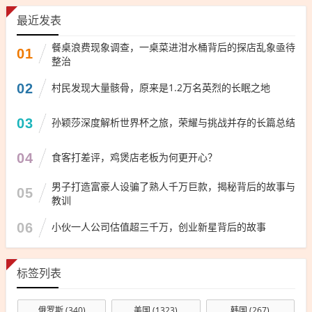
最近发表
餐桌浪费现象调查，一桌菜进泔水桶背后的探店乱象亟待
01
整治
02
村民发现大量骸骨，原来是1.2万名英烈的长眠之地
03
孙颖莎深度解析世界杯之旅，荣耀与挑战并存的长篇总结
04
食客打差评，鸡煲店老板为何更开心？
男子打造富豪人设骗了熟人千万巨款，揭秘背后的故事与
05
教训
06
小伙一人公司估值超三千万，创业新星背后的故事
标签列表
俄罗斯
(340)
美国
(1323)
韩国
(267)