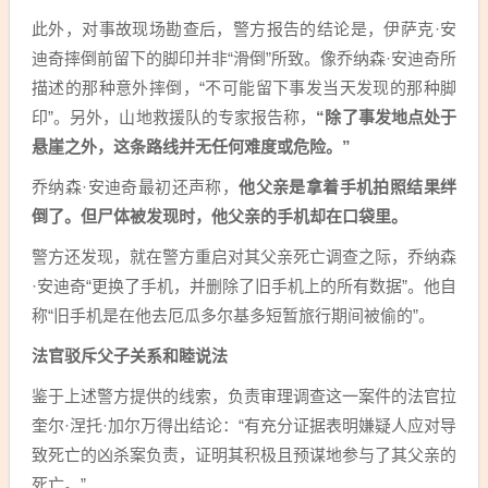
此外，对事故现场勘查后，警方报告的结论是，伊萨克·安
迪奇摔倒前留下的脚印并非“滑倒”所致。像乔纳森·安迪奇所
描述的那种意外摔倒，“不可能留下事发当天发现的那种脚
印”。另外，山地救援队的专家报告称，
“除了事发地点处于
悬崖之外，这条路线并无任何难度或危险。”
乔纳森·安迪奇最初还声称，
他父亲是拿着手机拍照结果绊
倒了。但尸体被发现时，他父亲的手机却在口袋里。
警方还发现，就在警方重启对其父亲死亡调查之际，乔纳森
·安迪奇“更换了手机，并删除了旧手机上的所有数据”。他自
称“旧手机是在他去厄瓜多尔基多短暂旅行期间被偷的”。
法官驳斥父子关系和睦说法
鉴于上述警方提供的线索，负责审理调查这一案件的法官拉
奎尔·涅托·加尔万得出结论：“有充分证据表明嫌疑人应对导
致死亡的凶杀案负责，证明其积极且预谋地参与了其父亲的
死亡。”