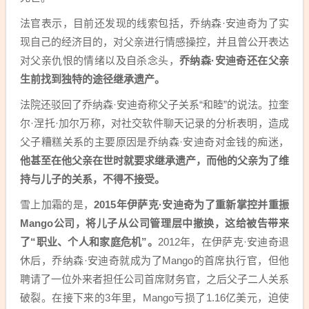
法官表示，目前还发现的线索包括，乔纳森·安迪奇为了实
现自己的经济目的，对父亲进行情感操控，并且曾公开表达
对父亲仇恨的情绪以及自杀念头，
乔纳森·安迪奇还在父亲
生前找到独特的途径继承遗产。
法院还驳回了乔纳森·安迪奇称父子关系“和睦”的说法。拉奎
尔·涅托·加尔万称，对社交软件聊天记录的分析表明，造成
父子糟糕关系的主要原因是乔纳森·安迪奇对金钱的痴迷，
他甚至在他父亲在世时就要求继承遗产，而他的父亲为了维
持与儿子的关系，不得不接受。
雪上加霜的是，
2015年伊萨克·安迪奇为了重新掌控并重振
Mango公司，将儿子从公司管理层中撤换，这给被告带来
了“职业、个人和家庭危机”。
2012年，在伊萨克·安迪奇退
休后，乔纳森·安迪奇就成为了Mango的首席执行官，但他
聘请了一位外来者担任公司首席财务官，之后父子二人关系
破裂。在接下来的3年里，Mango亏损了1.16亿美元，迫使