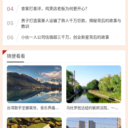
04
食客打差评，鸡煲店老板为何更开心？
男子打造富豪人设骗了熟人千万巨款，揭秘背后的故事与
05
教训
06
小伙一人公司估值超三千万，创业新星背后的故事
随便看看
台湾歌手坣娜离世，音乐界痛失璀璨之星
马杜罗抵达纽约联邦法院，一场备受瞩目的司法之旅