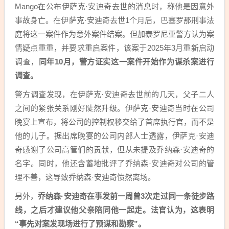
Mango在公布伊萨克·安迪奇去世的消息时，称他是因意外
事故身亡。在伊萨克·安迪奇去世1个月后，巴塞罗那刑事法
庭将这一案件作为意外案件结案。但加泰罗尼亚警方认为案
情疑点重重，并要求重启案件，该案于2025年3月重新启动
调查，
同年10月，警方证实这一案件开始作为谋杀案进行
调查。
警方调查发现，在伊萨克·安迪奇去世前的几天，父子二人
之间的紧张关系刚好陡然升级。伊萨克·安迪奇当时在公司
晚宴上宣布，将公司的控制权移交给了首席执行官，而不是
他的儿子。据出席晚宴的公司内部人士透露，伊萨克·安迪
奇感谢了公司高管们的贡献，但从未提及乔纳森·安迪奇的
名字。同时，他还含蓄地批评了乔纳森·安迪奇对公司的管
理不善，这导致乔纳森·安迪奇愤然离场。
另外，
乔纳森·安迪奇在事发前一周曾3次走过同一条徒步路
线，之后才建议他父亲陪同他一起走。法官认为，这表明
“事先对案发现场进行了预谋和勘察”。