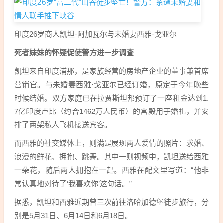
印度26岁商人凯坦·阿加瓦尔与未婚妻西雅·戈亚尔
死者妹妹的怀疑促使警方进一步调查
凯坦来自印度浦那，是家族经营的房地产企业的董事兼首席
营销官。与未婚妻西雅·戈亚尔已经订婚，原定于今年晚些
时候结婚。双方家庭已在拉贾斯坦邦预订了一座租金达到1.
7亿印度卢比（约合1462万人民币）的宫殿用于婚礼，并安
排了两架私人飞机接送宾客。
而西雅的社交媒体上，则满是展现两人爱情的照片：求婚、
浪漫的鲜花、拥抱、跳舞。其中一则视频中，凯坦送给西雅
一朵花，随后两人拥抱在一起。西雅在配文里写道：“他非
常认真地对待了‘我喜欢你’这句话。”
据悉，凯坦和西雅近期曾三次前往洛哈加德堡徒步旅行，分
别是5月31日、6月14日和6月18日。