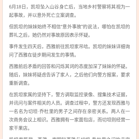
6月18日，凯坦坠入山谷身亡后，当地乡村警察将其视为一
起事故，并以意外死亡立案调查。
但凯坦的妹妹始终不相信“意外事故”的说法，哪怕在凯坦的
葬礼之后，她仍然对事故原因表示怀疑。
事件发生四天后，西雅前往凯坦家吊唁。凯坦的妹妹详细询
问了西雅在徒步期间发生的事情。
西雅前后矛盾的回答和闪烁其词的态度加深了妹妹的怀疑。
随后，妹妹将疑虑告诉了家人，之后他们向警方报案，要求
重新调查。
在凯坦家属的坚持下，警方调取监控录像、搜集技术证据，
并讯问与案件相关的人员。调查过程中，警方还发现西雅与
一名名为切坦·乔杜里的男子之间存在亲密关系。两人在一
次商务会议上相识。西雅拥有一家面包店，而切坦则经营一
家干果店。