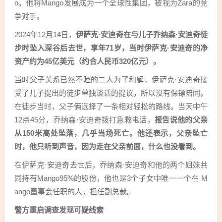
o。他将Mango发展成为一个全球性集团，被视为Zara的竞
争对手。
2024年12月14日，
伊萨克·安迪奇在与儿子乔纳森·安迪奇徒
步时坠入深谷后去世，享年71岁，当时伊萨克·安迪奇的净
资产约为45亿美元（约合人民币320亿元）。
当时父子关系已然不睦的二人为了和解，伊萨克·安迪奇接
受了儿子提出的徒步单独谈话的提议，所以没有保镖陪同。
在徒步当时，父子俩选择了一条相对轻松的路线。当天中午
12点45分，乔纳森·安迪奇拨打急救电话，
报告说他的父亲
从150米高处坠落，几乎当场死亡。他还表示，父亲坠亡
时，他只听到声音，因为走在父亲前面，什么也没看到。
在伊萨克·安迪奇去世后，乔纳森·安迪奇和他的两个姐妹共
同持有Mango95%的股份，他也是3个子女中唯一一个在 M
ango董事会任职的人，担任副总裁。
警方重启调查发现可疑线索