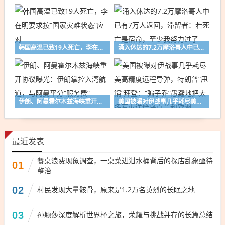
韩国高温已致19人死亡，李在明要求按“国家灾难状态”应对
涌入休达的7.2万摩洛哥人中已有7万人返回，滞留者：若死亡是宿命，至少我努力过了
伊朗、阿曼霍尔木兹海峡重开协议曝光：伊朗掌控入湾航道，与阿曼平分“服务费”
美国被曝对伊战事几乎耗尽美高精度远程导弹，特朗普“甩锅”拜登：“骗子乔”愚蠢地把太多军火送给乌克兰和欧洲
最近发表
餐桌浪费现象调查，一桌菜进泔水桶背后的探店乱象亟待
01
整治
02
村民发现大量骸骨，原来是1.2万名英烈的长眠之地
03
孙颖莎深度解析世界杯之旅，荣耀与挑战并存的长篇总结