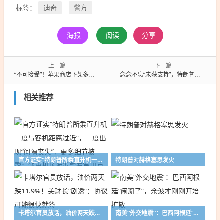
迪奇
警方
标签：
海报
阅读
分享
上一篇
下一篇
“不可接受”！苹果商店下架多款俄罗斯应用程序，克宫要求作出解释
念念不忘“未获支持”，特朗普又点名抱怨意英德法西五国：我很失望
相关推荐
官方证实“特朗普所乘直升机一度与客机距离过近”，一度出现“间隔丧失”，更多细节披露；涉事机场附近曾有军用直升机撞上客机致67人丧生
特朗普对赫格塞思发火
卡塔尔官员放话，油价两天跌11.9%！美财长“剧透”：协议可能很快就签
南美“外交地震”：巴西阿根廷“闹掰了”，余波才刚刚开始扩散