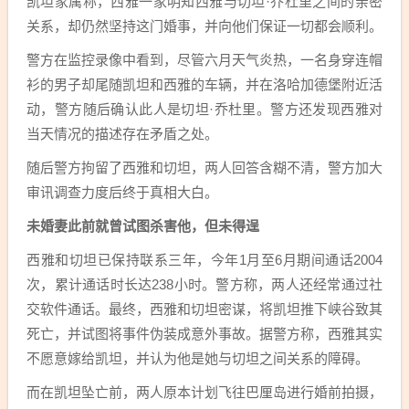
凯坦家属称，西雅一家明知西雅与切坦·乔杜里之间的亲密
关系，却仍然坚持这门婚事，并向他们保证一切都会顺利。
警方在监控录像中看到，尽管六月天气炎热，一名身穿连帽
衫的男子却尾随凯坦和西雅的车辆，并在洛哈加德堡附近活
动，警方随后确认此人是切坦·乔杜里。警方还发现西雅对
当天情况的描述存在矛盾之处。
随后警方拘留了西雅和切坦，两人回答含糊不清，警方加大
审讯调查力度后终于真相大白。
未婚妻此前就曾试图杀害他，但未得逞
西雅和切坦已保持联系三年，今年1月至6月期间通话2004
次，累计通话时长达238小时。警方称，两人还经常通过社
交软件通话。最终，西雅和切坦密谋，将凯坦推下峡谷致其
死亡，并试图将事件伪装成意外事故。据警方称，西雅其实
不愿意嫁给凯坦，并认为他是她与切坦之间关系的障碍。
而在凯坦坠亡前，两人原本计划飞往巴厘岛进行婚前拍摄，