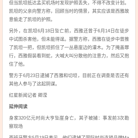
但当凯坦抵达孟买机场时发现护照丢失，不得不改变计划。
凯坦的父亲向警方称，回顾当时的情景，其实应该是西雅故
意偷走了凯坦的护照。
另外，在凯坦6月18日坠亡前，西雅还曾于6月14日在徒步
中试图杀害他，但未能得逞。据警方称，西雅在徒步中曾推
了凯坦一把，但凯坦抓住了一丛悬崖边的灌木。为了掩盖罪
行，西雅假装看到蛇，大喊大叫分散他的注意力，然后又抱
住了他。
警方于6月23日逮捕了西雅和切坦，目前正在调查是否还有
其他人参与了这起阴谋。
红星新闻记者 卿滢
延伸阅读
身家320亿元时尚大亨坠崖身亡，其子被捕：事发前3次勘
察现场
西班牙警方5月19日表示，他们逮捕了国际时尚连锁品牌Ma