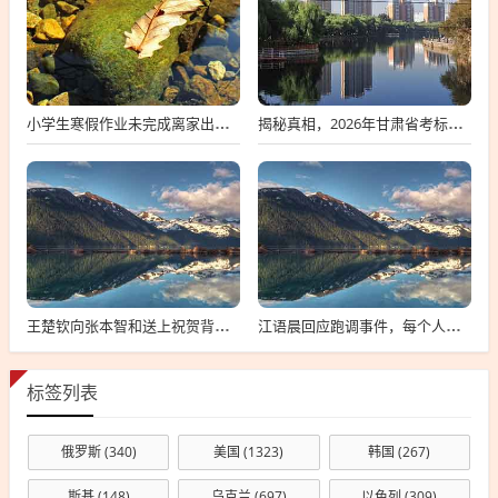
小学生寒假作业未完成离家出走，深度探究背后的原因与应对策略
揭秘真相，2026年甘肃省考标准答案不实传闻背后的真相探索
王楚钦向张本智和送上祝贺背后的故事
江语晨回应跑调事件，每个人都有失误，理解并接纳是关键
标签列表
俄罗斯
(340)
美国
(1323)
韩国
(267)
斯基
(148)
乌克兰
(697)
以色列
(309)