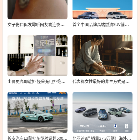
女子伤口似发霉听网友劝连夜就医 属凝血过程中正常现象
首个中国品牌高端燃油SUV销冠！吉利星越L总销量破100万台
出价更高却遭拒 怪兽充电拒绝高瓴私有化要约
代表称女性最好的养生方式是保暖：可用干姜、红花、艾叶泡脚
长安汽车L3获批车型验证超500万公里：无任何违规！
比亚迪8月销量37.3万辆！海外卖疯了 暴增146%