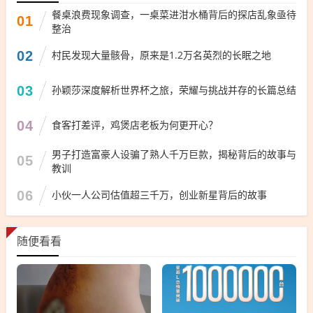
餐桌浪费现象调查，一桌菜进泔水桶背后的探店乱象亟待
01
整治
02
村民发现大量骸骨，原来是1.2万名英烈的长眠之地
03
孙颖莎深度解析世界杯之旅，荣耀与挑战并存的长篇总结
04
食客打差评，鸡煲店老板为何更开心？
男子打造富豪人设骗了熟人千万巨款，揭秘背后的故事与
05
教训
06
小伙一人公司估值超三千万，创业新星背后的故事
随便看看