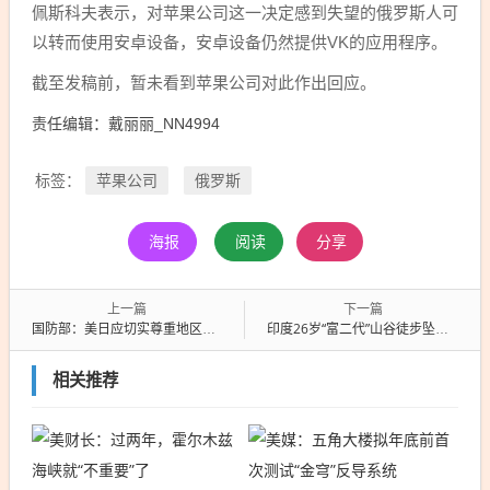
佩斯科夫表示，对苹果公司这一决定感到失望的俄罗斯人可
以转而使用安卓设备，安卓设备仍然提供VK的应用程序。
截至发稿前，暂未看到苹果公司对此作出回应。
责任编辑：戴丽丽_NN4994
苹果公司
俄罗斯
标签：
海报
阅读
分享
上一篇
下一篇
国防部：美日应切实尊重地区国家安全关切，不得引入“堤丰”中导系统
印度26岁“富二代”山谷徒步坠亡！警方：系遭未婚妻和情人联手推下峡谷
相关推荐