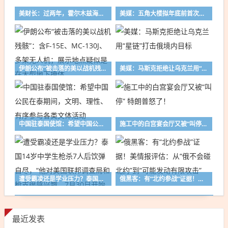
美财长：过两年，霍尔木兹海峡就“不重要”了
美媒：五角大楼拟年底前首次测试“金穹”反导系统
伊朗公布“被击落的美以战机残骸”：含F-15E、MC-130J、多架无人机；展示地点疑似是在大型地下掩体
美媒：马斯克拒绝让乌克兰用“星链”打击俄境内目标
中国驻泰国使馆：希望中国公民在泰期间，文明、理性、有序参与各类文体活动
施工中的白宫宴会厅又被“叫停” 特朗普怒了！
遭受霸凌还是学业压力？泰国14岁中学生枪杀7人后饮弹自尽，“他对美国联邦调查局和枪支很感兴趣，7月30日开始看其他国家枪击事件视频”
俄黑客：有“北约参战”证据！美情报评估：从“俄不会碰北约”到“可能发动有限攻击”
最近发表