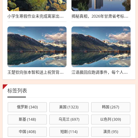
小学生寒假作业未完成离家出走，深度探究背后的原因与应对策略
揭秘真相，2026年甘肃省考标准答案不实传闻背后的真相探索
王楚钦向张本智和送上祝贺背后的故事
江语晨回应跑调事件，每个人都有失误，理解并接纳是关键
标签列表
俄罗斯
(340)
美国
(1323)
韩国
(267)
斯基
(148)
乌克兰
(697)
以色列
(309)
中国
(408)
短剧
(114)
演员
(95)