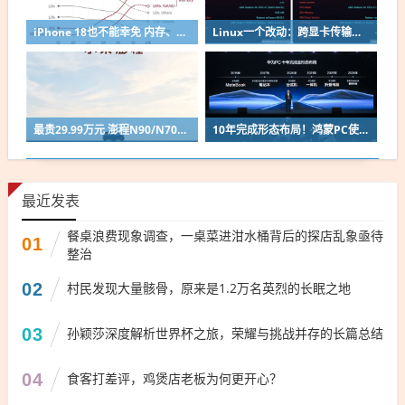
iPhone 18也不能幸免 内存、闪存吞噬手机利润：成本占到43%
Linux一个改动：跨显卡传输性能涨超80%！
最贵29.99万元 澎程N90/N70官宣后！雷军：要让小米汽车走出米粉圈
10年完成形态布局！鸿蒙PC使用时长已与华为传统架构Windows电脑持平
最近发表
餐桌浪费现象调查，一桌菜进泔水桶背后的探店乱象亟待
01
整治
02
村民发现大量骸骨，原来是1.2万名英烈的长眠之地
03
孙颖莎深度解析世界杯之旅，荣耀与挑战并存的长篇总结
04
食客打差评，鸡煲店老板为何更开心？