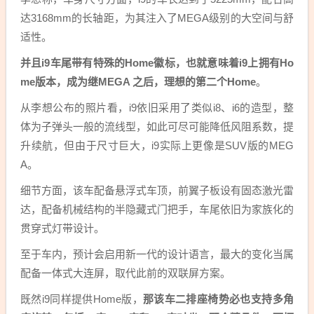
达3168mm的长轴距，为其注入了MEGA级别的大空间与舒
适性。
并且i9车尾带有特殊的Home徽标，也就意味着i9上拥有Ho
me版本，成为继MEGA 之后，理想的第二个Home
。
从李想公布的照片看，i9依旧采用了类似i8、i6的造型，整
体为子弹头一般的流线型，如此可尽可能降低风阻系数，提
升续航，但由于尺寸巨大，i9实际上更像是SUV版的MEG
A。
细节方面，该车配备悬浮式车顶，前翼子板设有固态激光雷
达，配备机械结构的半隐藏式门把手，车尾依旧为家族化的
贯穿式灯带设计。
至于车内，预计会启用新一代的设计语言，最大的变化当属
配备一体式大连屏，取代此前的双联屏方案。
既然i9同样提供Home版，
那该车二排座椅势必也支持多角