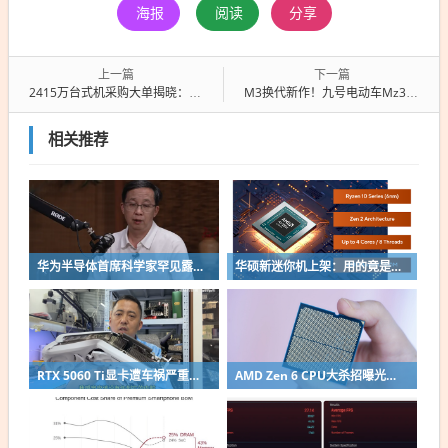
海报
阅读
分享
上一篇
下一篇
2415万台式机采购大单揭晓：浪潮独揽1362万 华为第二、联想第三
M3换代新作！九号电动车Mz3官宣本月亮相：硬朗机甲风焕新
相关推荐
华为半导体首席科学家罕见露面：摩尔定律迭代逻辑已变 经济性早已停滞
华硕新迷你机上架：用的竟是AMD Zen 2改名老芯片！
RTX 5060 Ti显卡遭车祸严重变形：因PCB短未伤到核心成功修复
AMD Zen 6 CPU大杀招曝光：不再无脑全核拉满！