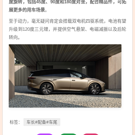
度旋转，包括45度、90度和180度对坐，配合精品件，可拓
展更多的用车场景
。
至于动力，毫无疑问肯定会搭载双电机四驱系统，电池有望
升级到120度三元锂，并提供空气悬架、电磁减振以及后轮
转向。
车长#配备#车尾
标签：