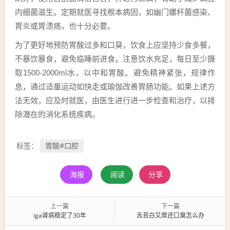
内细菌滋生。定期就医寻找根本病因，如幽门螺杆菌感染、
胃炎或胃溃疡，也十分必要。
为了更好地预防胃酸过多和口臭，饮食上应坚持少食多餐，
不暴饮暴食，避免临睡前进食。注意饮水充足，每日至少摄
取1500-2000ml水，以中和胃酸。避免精神紧张，规律作
息，通过适量运动如快走或瑜伽改善胃肠功能。如果上述方
法无效，应及时就医，由医生进行进一步检查和治疗，以排
除潜在的消化系统疾病。
胃酸#口腔
标签：
海报
阅读
分享
上一篇
下一篇
iga肾病稳定了30年
舌苔白又厚还口臭怎么办