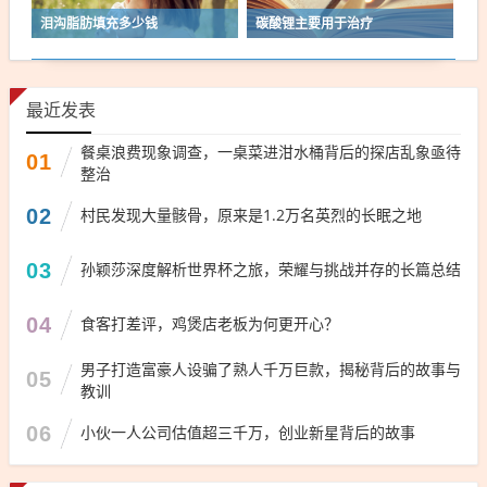
泪沟脂肪填充多少钱
碳酸锂主要用于治疗
最近发表
餐桌浪费现象调查，一桌菜进泔水桶背后的探店乱象亟待
01
整治
02
村民发现大量骸骨，原来是1.2万名英烈的长眠之地
03
孙颖莎深度解析世界杯之旅，荣耀与挑战并存的长篇总结
04
食客打差评，鸡煲店老板为何更开心？
男子打造富豪人设骗了熟人千万巨款，揭秘背后的故事与
05
教训
06
小伙一人公司估值超三千万，创业新星背后的故事