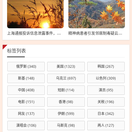
上海通报投诉信息泄露事件，向12345投诉遭遇信息泄露的警示与反思
精神病患者引发邻居制毒疑云，事件深度解析与公众反响观察
标签列表
俄罗斯
(340)
美国
(1323)
韩国
(267)
斯基
(148)
乌克兰
(697)
以色列
(309)
中国
(408)
短剧
(114)
演员
(95)
电影
(151)
香港
(98)
关税
(196)
网友
(137)
伊朗
(599)
日本
(342)
演唱会
(106)
马斯克
(98)
两人
(127)