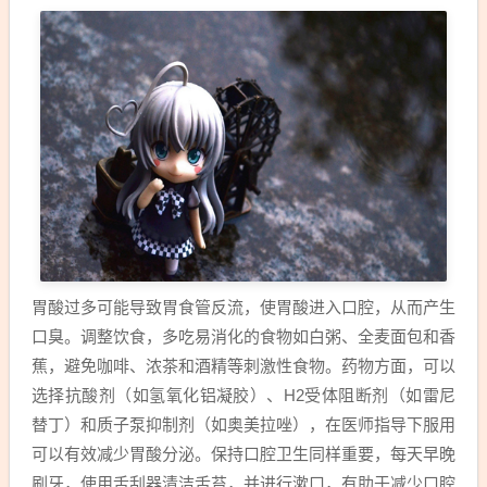
胃酸过多可能导致胃食管反流，使胃酸进入口腔，从而产生
口臭。调整饮食，多吃易消化的食物如白粥、全麦面包和香
蕉，避免咖啡、浓茶和酒精等刺激性食物。药物方面，可以
选择抗酸剂（如氢氧化铝凝胶）、H2受体阻断剂（如雷尼
替丁）和质子泵抑制剂（如奥美拉唑），在医师指导下服用
可以有效减少胃酸分泌。保持口腔卫生同样重要，每天早晚
刷牙，使用舌刮器清洁舌苔，并进行漱口，有助于减少口腔