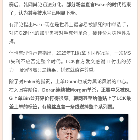
赛后，韩网舆论迅速分化，
部分粉丝直言Faker的时代结束
了，认为其竞技水平已明显下滑。
有评论指出Faker现在是世界上最容易被抓死的中单选手，
对阵G2时他的加里奥被对手克烈单杀，被评价为灾难性发
挥。
但也有理性声音指出，2025年T1仍拿下世界冠军，一次MS
I失利不应否定整个时代。LCK官方发文感谢T1付出的努
力，强调输赢只是结果，拼过就值得尊重。
除了对Faker的指责，上单Doran也成为舆论风暴的中心。
在入围赛阶段，
Doran连续被Morgan单杀，正赛中又被BL
G上单Bin公开评价打得很菜。韩网甚至给他贴上了LCK最
差上单的标签，有粉丝直言一条线送掉整个系列赛。