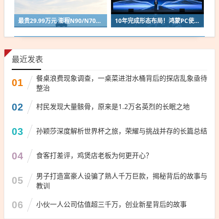
最贵29.99万元 澎程N90/N70官宣后！雷军：要让小米汽车走出米粉圈
10年完成形态布局！鸿蒙PC使用时长已与华为传统架构Windows电脑持平
最近发表
餐桌浪费现象调查，一桌菜进泔水桶背后的探店乱象亟待
01
整治
02
村民发现大量骸骨，原来是1.2万名英烈的长眠之地
03
孙颖莎深度解析世界杯之旅，荣耀与挑战并存的长篇总结
04
食客打差评，鸡煲店老板为何更开心？
男子打造富豪人设骗了熟人千万巨款，揭秘背后的故事与
05
教训
06
小伙一人公司估值超三千万，创业新星背后的故事