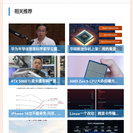
相关推荐
华为半导体首席科学家罕见露面：摩尔定律迭代逻辑已变 经济性早已停滞
华硕新迷你机上架：用的竟是AMD Zen 2改名老芯片！
RTX 5060 Ti显卡遭车祸严重变形：因PCB短未伤到核心成功修复
AMD Zen 6 CPU大杀招曝光：不再无脑全核拉满！
iPhone 18也不能幸免 内存、闪存吞噬手机利润：成本占到43%
Linux一个改动：跨显卡传输性能涨超80%！