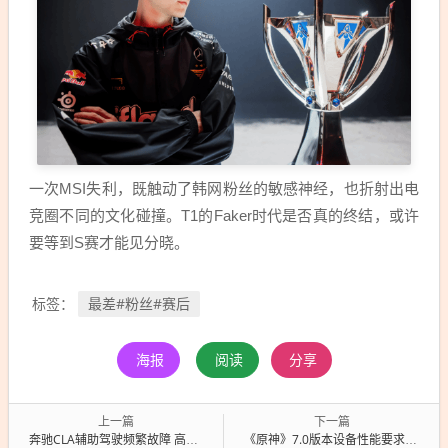
一次MSI失利，既触动了韩网粉丝的敏感神经，也折射出电
竞圈不同的文化碰撞。T1的Faker时代是否真的终结，或许
要等到S赛才能见分晓。
最差#粉丝#赛后
标签：
海报
阅读
分享
上一篇
下一篇
奔驰CLA辅助驾驶频繁故障 高速偶发自动急刹或无法刹车！车主索要数据被拒
《原神》7.0版本设备性能要求出炉！紫光展锐T606、天玑7030等芯片有兼容风险