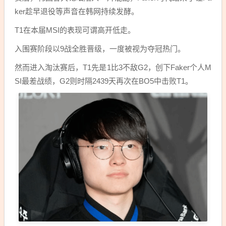
ker趁早退役等声音在韩网持续发酵。
T1在本届MSI的表现可谓高开低走。
入围赛阶段以9战全胜晋级，一度被视为夺冠热门。
然而进入淘汰赛后，T1先是1比3不敌G2，创下Faker个人M
SI最差战绩，G2则时隔2439天再次在BO5中击败T1。