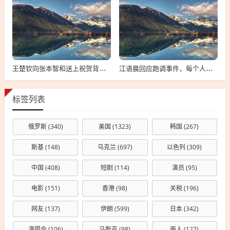
王楚钦向张本智和送上祝贺背后的故事
江语晨回应跑调事件，每个人都有失误，理解并接纳是关键
标签列表
俄罗斯
(340)
美国
(1323)
韩国
(267)
斯基
(148)
乌克兰
(697)
以色列
(309)
中国
(408)
短剧
(114)
演员
(95)
电影
(151)
香港
(98)
关税
(196)
网友
(137)
伊朗
(599)
日本
(342)
演唱会
(106)
马斯克
(98)
两人
(127)