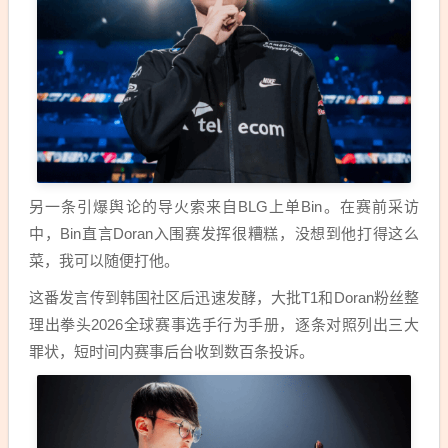
另一条引爆舆论的导火索来自BLG上单Bin。在赛前采访
中，Bin直言Doran入围赛发挥很糟糕，没想到他打得这么
菜，我可以随便打他。
这番发言传到韩国社区后迅速发酵，大批T1和Doran粉丝整
理出拳头2026全球赛事选手行为手册，逐条对照列出三大
罪状，短时间内赛事后台收到数百条投诉。