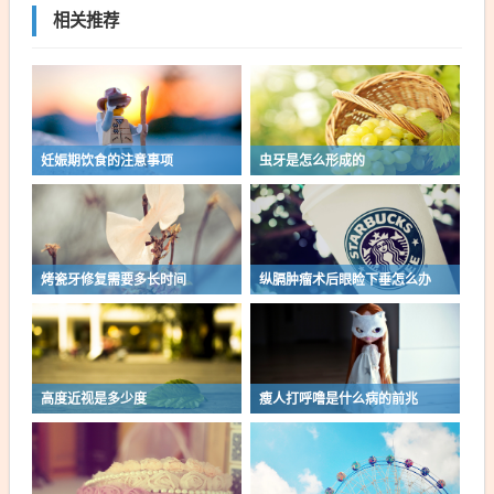
相关推荐
妊娠期饮食的注意事项
虫牙是怎么形成的
烤瓷牙修复需要多长时间
纵膈肿瘤术后眼睑下垂怎么办
高度近视是多少度
瘦人打呼噜是什么病的前兆