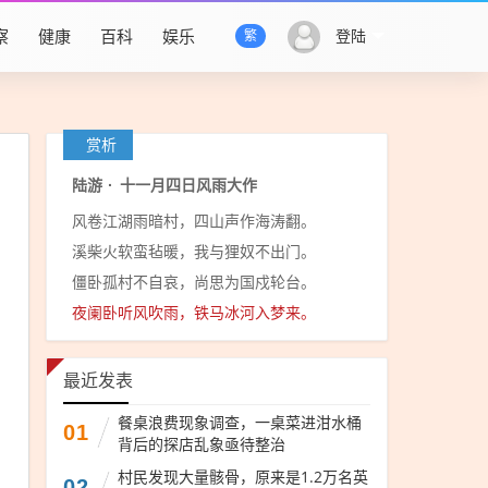
察
健康
百科
娱乐
登陆
繁
赏析
陆游
·
十一月四日风雨大作
风卷江湖雨暗村，四山声作海涛翻。
溪柴火软蛮毡暖，我与狸奴不出门。
僵卧孤村不自哀，尚思为国戍轮台。
夜阑卧听风吹雨，铁马冰河入梦来。
最近发表
餐桌浪费现象调查，一桌菜进泔水桶
01
背后的探店乱象亟待整治
村民发现大量骸骨，原来是1.2万名英
02