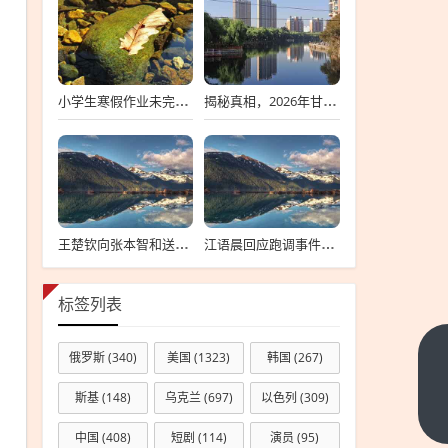
小学生寒假作业未完成离家出走，深度探究背后的原因与应对策略
揭秘真相，2026年甘肃省考标准答案不实传闻背后的真相探索
王楚钦向张本智和送上祝贺背后的故事
江语晨回应跑调事件，每个人都有失误，理解并接纳是关键
标签列表
俄罗斯
(340)
美国
(1323)
韩国
(267)
美股
史上
斯基
(148)
乌克兰
(697)
以色列
(309)
最大
下一
篇
中国
(408)
短剧
(114)
演员
(95)
外企