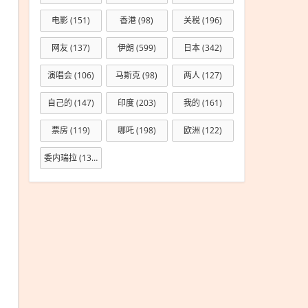
募
电影
(151)
香港
(98)
关税
(196)
资！
存储
网友
(137)
伊朗
(599)
日本
(342)
巨头
演唱会
(106)
马斯克
(98)
两人
(127)
SK
海力
自己的
(147)
印度
(203)
我的
(161)
士将
票房
(119)
哪吒
(198)
欧洲
(122)
完成
290
委内瑞拉
(133)
亿美
元
ADR
发行