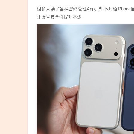
吉利
很多人装了各种密码管理App，却不知道iPho
银河
让账号安全性提升不少。
TT
纯电
运动
轿车
内饰
亮
相：
空调
出风
口还
镶块
钟表