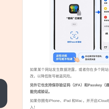
如果某个网站发生数据泄露，或者你在多个网站
改，以降低账号被盗风险。
另外它也支持保存验证码（2FA）和Passkey
今晚
能完成验证。
全球
首
如果你拥有iPhone、iPad 和Mac，并开启
上一
篇
秀！
入！