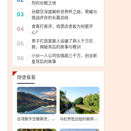
烈的长眠之地
孙颖莎深度解析世界杯之旅，荣耀与
03
挑战并存的长篇总结
食客打差评，鸡煲店老板为何更开
04
心？
男子打造富豪人设骗了熟人千万巨
05
款，揭秘背后的故事与教训
小伙一人公司估值超三千万，创业新
06
星背后的故事
随便看看
台湾歌手坣娜离世，音乐界痛失璀璨之星
马杜罗抵达纽约联邦法院，一场备受瞩目的司法之旅