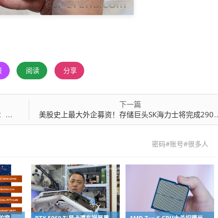
报
阅读
分享
下一篇
钟表
美股史上最大外企募资！存储巨头SK海力士将完成290亿美元ADR发行
密码#账号#很多人