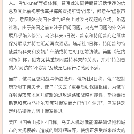
人。乌“ukr.net”等媒体称，普京此次同特朗普通话传递的信
息及其此前视察俄军指挥所宣扬所谓“战果”，都意在“虚张声
势”，意图影响美国在北约峰会上对涉乌议题的立场。路透
社称，由于美国之前专注于伊朗问题，乌克兰问题的外交进
展几乎陷入停滞。乌沙科夫5日说，普京和特朗普商定继续
保持联系并将在近期再次通话。塔斯社4日称，特朗普的特
使威特科夫和女婿库什纳或将在8月底前访俄。美国《纽约
时报》称，俄方尤其重视同威特科夫的关系，并对“特朗普
的人”到访的“不定期”及缺乏后续行动感到不满。
当前，俄乌互袭和战事仍趋激烈。俄新社4日称，俄军控制
康斯坦丁诺夫卡，使乌军失去了重要后勤保障枢纽，为俄军
在顿涅茨克地区开辟新的进攻通路和战略可能性，斯拉维扬
斯克和克拉马托尔斯克对俄军而言已“门户洞开”，乌军缺乏
足够防御兵力阻止俄军推进。
美国《国会山报》4日称，乌无人机对俄能源基础设施和城
市的大规模袭击造成的燃料短缺等，使俄正承受越来越大的