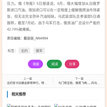
压力。俄《导报》5日报道说，6月，俄大幅增加从白俄罗
斯进口汽油。增加进口可以在一定程度上缓解俄燃油市场紧
张，但无法完全弥补汽油短缺。乌武装部队总参谋部5日通
报称，截至7月初，由于乌军打击，俄炼油厂总设计产能的
42.74%被瘫痪。
责任编辑：戴丽丽_NN4994
北约
俄军
标签：
海报
阅读
分享
上一篇
下一篇
北约安卡拉峰会即将举行，特朗普一句话揭了“草台班子”的底
与门将互呛、微笑飞吻……内马尔点球破门后的举动惹巴西球迷怒骂：比分落后还想着耍威风
相关推荐