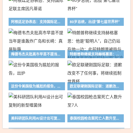
阿根廷足协表态：支持国际足联主席因凡蒂诺
80岁总统，出战“第七届世界杯”
梅德韦杰夫批高市早苗不提当年是谁轰炸广岛和长崎：真是耻辱
特朗普称继续支持赫格塞思：他是“聪明人”，自己仍站在他一边；此前特朗普被指与赫格塞思就弹药短缺问题“起冲突”，白宫回应称是假新闻
这份令美国极为尴尬的报告，出炉
欧足联硬刚国际足联：道歉改变不了任何事，将继续抵制世界杯
美科研团队利用AI设计出可复制的新型噬菌体
泰国校园枪击案死亡人数升至7人