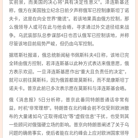
实前景，而美国的决心将“具有决定性意义”。泽连斯基还
称，俄方在美国独立纪念日前夕声称俄军已控制康斯坦丁诺
夫卡，这是在向全世界“撒谎”。若该地果真由俄方控制，那
么俄领导人或可在此与他会晤，寻求通过外交途径结束战
争。乌武装部队总参谋部4日也否认俄军已控制该地，并称
尽管该地目前局势严峻，但仍由乌军控制。
据塔斯社报道，俄总统新闻秘书佩斯科夫4日称，该地已完
全转由俄方控制，若泽连斯基以此种方式表达来俄意愿，俄
方表示欢迎。一旦泽连斯基愿作出“重大且负责任的决定”，
就可以前往莫斯科，因为俄首都是莫斯科，而不是康斯坦丁
诺夫卡。普京此前已多次表示愿在莫斯科与泽连斯基会晤。
俄《消息报》5日分析称，普京此番同特朗普通话非常有
益，时机“非常理想”。特朗普在北约峰会前不仅受到欧洲散
布的大量诸如乌“正取得成功”等“虚假信息”干扰，也受到其
一些顾问对俄强硬立场的影响。普京向特朗普阐述了关于乌
问题的确凿事实，使后者能在北约峰会上应对欧洲国家领导