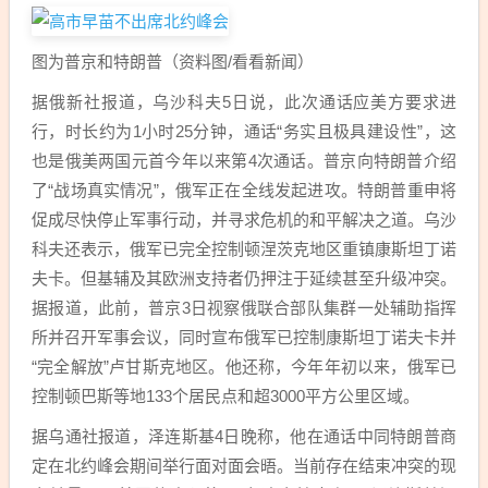
图为普京和特朗普（资料图/看看新闻）
据俄新社报道，乌沙科夫5日说，此次通话应美方要求进
行，时长约为1小时25分钟，通话“务实且极具建设性”，这
也是俄美两国元首今年以来第4次通话。普京向特朗普介绍
了“战场真实情况”，俄军正在全线发起进攻。特朗普重申将
促成尽快停止军事行动，并寻求危机的和平解决之道。乌沙
科夫还表示，俄军已完全控制顿涅茨克地区重镇康斯坦丁诺
夫卡。但基辅及其欧洲支持者仍押注于延续甚至升级冲突。
据报道，此前，普京3日视察俄联合部队集群一处辅助指挥
所并召开军事会议，同时宣布俄军已控制康斯坦丁诺夫卡并
“完全解放”卢甘斯克地区。他还称，今年年初以来，俄军已
控制顿巴斯等地133个居民点和超3000平方公里区域。
据乌通社报道，泽连斯基4日晚称，他在通话中同特朗普商
定在北约峰会期间举行面对面会晤。当前存在结束冲突的现