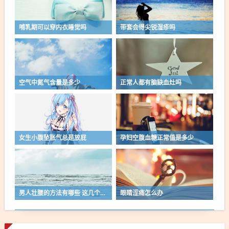
哺乳期可以穿内衣睡觉吗
带套会得尖锐湿疹吗
空气中氮气含量是多少
正常人都有脑缺血灶吗
女生小腹坠胀气总是放屁
孕妇空腹血糖正常值是多少
男人壮腰的方法有哪些 这几个技巧来帮忙
眼睛涩痛怎么办