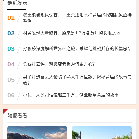
最近发表
餐桌浪费现象调查，一桌菜进泔水桶背后的探店乱象亟待
01
整治
02
村民发现大量骸骨，原来是1.2万名英烈的长眠之地
03
孙颖莎深度解析世界杯之旅，荣耀与挑战并存的长篇总结
04
食客打差评，鸡煲店老板为何更开心？
男子打造富豪人设骗了熟人千万巨款，揭秘背后的故事与
05
教训
06
小伙一人公司估值超三千万，创业新星背后的故事
随便看看