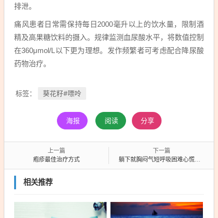
排泄。
痛风患者日常需保持每日2000毫升以上的饮水量，限制酒
精及高果糖饮料的摄入。规律监测血尿酸水平，将数值控制
在360μmol/L以下更为理想。发作频繁者可考虑配合降尿酸
药物治疗。
葵花籽#嘌呤
标签：
海报
阅读
分享
上一篇
下一篇
疱疹最佳治疗方式
躺下就胸闷气短呼吸困难心慌是什么原因
相关推荐