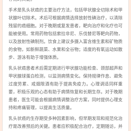
手术是乳头状癌的主要治疗方法，包括甲状腺全切除术和甲
状腺叶切除术。术后可根据病情选择放射性碘治疗，以清除
残留的癌细胞。对于晚期或复发患者，靶向治疗和化疗也可
能被使用。常用药物包括索拉非尼、乐伐替尼等靶向药物，
以及放射性碘制剂。饮食上建议多摄入富含维生素和矿物质
的食物，如新鲜蔬菜、水果和全谷物；适度的有氧运动如散
步、游泳有助于增强体质。
乳头状癌患者术后需定期进行甲状腺功能检查、颈部超声和
甲状腺球蛋白检测，以监测病情变化。保持规律作息、避免
过度劳累、戒烟限酒有助于提高免疫力。心理调适同样重
要，积极乐观的心态有助于病情恢复和长期生存。对于晚期
患者，医生可能会根据病情调整治疗方案，同时提供心理支
持和疼痛管理，以提高生活质量。
乳头状癌的生存期受多种因素影响，但早期发现和规范化治
疗是改善预后的关键。患者应积极配合治疗，定期随访，并