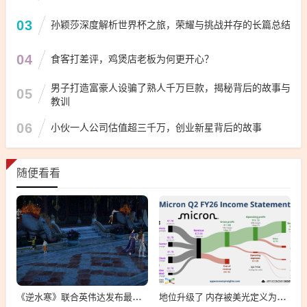
03
孙颖莎深度解析世界杯之旅，荣耀与挑战并存的长篇总结
04
食客打差评，鸡煲店老板为何更开心？
男子打造富豪人设骗了熟人千万巨款，揭秘背后的故事与
05
教训
06
小伙一人公司估值超三千万，创业新星背后的故事
随便看看
《逆水寒》联合英伟达发布最新全景光追效果 RTX 4060即可开启
地位升级了 内存被美光定义为战略物资：想买要签5年长期合同