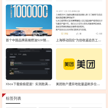
首个中国品牌高端燃油SUV销冠！吉利星越L总销量破100万台
上海移动回应“为创收逼迫员工上门断网”：与事实严重不符
Xbox下载偷偷提速！实测跑满250Mbs
美团账户遭异地批量盗刷多位用户中招 回应：或遭遇电信诈骗 正配合警方调查
标签列表