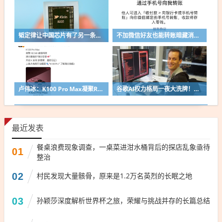
韬定律让中国芯片有了另一条路！华为首席科学家警告：英伟达等巨头将面临芯片性能瓶颈
不加微信好友也能转账暗藏消费隐患：发生消费纠纷时维权取证难
卢伟冰：K100 Pro Max凝聚REDMI最强科技！满分旗舰
谷歌AI权力格局一夜大洗牌！首席科学家杰夫·迪恩效力27年后离职创业
最近发表
餐桌浪费现象调查，一桌菜进泔水桶背后的探店乱象亟待
01
整治
02
村民发现大量骸骨，原来是1.2万名英烈的长眠之地
03
孙颖莎深度解析世界杯之旅，荣耀与挑战并存的长篇总结