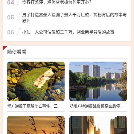
04
食客打差评，鸡煲店老板为何更开心？
男子打造富豪人设骗了熟人千万巨款，揭秘背后的故事与
05
教训
06
小伙一人公司估值超三千万，创业新星背后的故事
随便看看
警方通报于朦胧坠亡事件，三人造谣被查处
郑州方特通报跳楼机高空悬停事件，深度解析背后的真相与启示