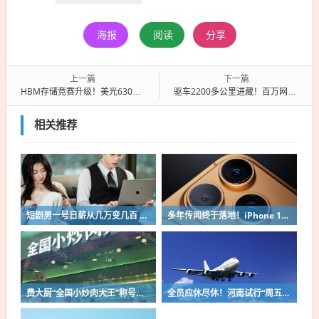
海报
阅读
分享
上一篇
下一篇
HBM存储竞赛升级！美光6303亿元扩建日本广岛晶圆厂
驱车2200多公里进藏！百万网红打车直达拉萨视频爆火：西藏官方奖励50万元
相关推荐
短剧男一号日薪从几万变几百 有人甚至愿意免费演
多年传闻终于落地！iPhone 18 Pro三大升级：可变光圈、缩小灵动岛、自研C2基带
费大厨“全国小炒肉大王”称号引争议：是线上比赛 仅凭视频和图片评出
全员应休尽休！河南试行“周五半天+周末+年假”模式挤上热搜 不能满足支付3倍工资