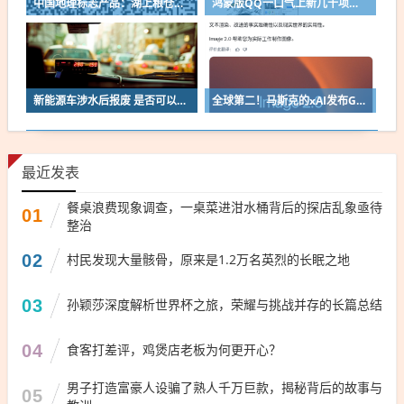
中国地理标志产品：湖上粮仓兴凯湖大米10斤18.5元
鸿蒙版QQ一口气上新几十项功能：10G文件可传微信好友
新能源车涉水后报废 是否可以全损理赔
全球第二！马斯克的xAI发布Grok Imagine Image 2.0模型：AI生图/编辑能力大增
最近发表
餐桌浪费现象调查，一桌菜进泔水桶背后的探店乱象亟待
01
整治
02
村民发现大量骸骨，原来是1.2万名英烈的长眠之地
03
孙颖莎深度解析世界杯之旅，荣耀与挑战并存的长篇总结
04
食客打差评，鸡煲店老板为何更开心？
男子打造富豪人设骗了熟人千万巨款，揭秘背后的故事与
05