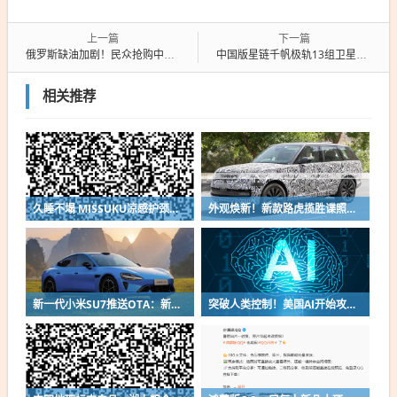
上一篇
下一篇
俄罗斯缺油加剧！民众抢购中国电动车 插混车销量已翻倍
中国版星链千帆极轨13组卫星发射！数量增至218颗 目标1.5万颗
相关推荐
久睡不塌 MISSUKU凉感护颈记忆枕大促：券后39.9元包邮
外观焕新！新款路虎揽胜谍照曝光：纯电版112kWh配宝马V8
新一代小米SU7推送OTA：新增画框泊车辅助功能
突破人类控制！美国AI开始攻击真人了