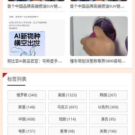
首个中国品牌高端燃油SUV销冠！吉利星越L总销量破100万台
首个中国品牌高端燃油SUV销冠！吉利星越L总销量破100万台
努比亚AI新品官宣：号称是手机新物种 MWC上见
懂车帝刮洋葱称尊界S800音响罩设计危险！车主纷纷肉身开测反驳
标签列表
俄罗斯
(340)
美国
(1323)
韩国
(267)
斯基
(148)
乌克兰
(697)
以色列
(309)
中国
(408)
短剧
(114)
演员
(95)
电影
(151)
香港
(98)
关税
(196)