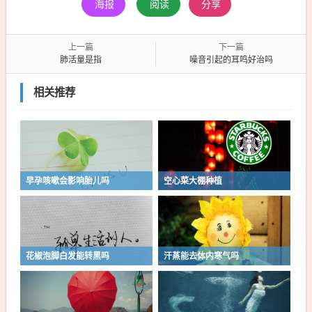
海报
阅读
分享
上一篇
下一篇
肺活量是指
噪音引起的耳鸣好治吗
相关推荐
早孕咳嗽会影响胎儿吗
空心菜大棚种植
花椒泡脚白发能转黑吗
汗蒸能去体内寒气吗