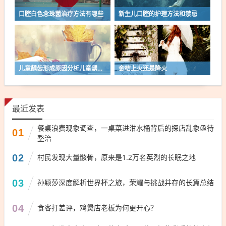
口腔白色念珠菌治疗方法有哪些
新生儿口腔的护理方法和禁忌
儿童龋齿形成原因分析儿童龋齿应如何预防
金桔上火还是降火
最近发表
餐桌浪费现象调查，一桌菜进泔水桶背后的探店乱象亟待
01
整治
02
村民发现大量骸骨，原来是1.2万名英烈的长眠之地
03
孙颖莎深度解析世界杯之旅，荣耀与挑战并存的长篇总结
04
食客打差评，鸡煲店老板为何更开心？