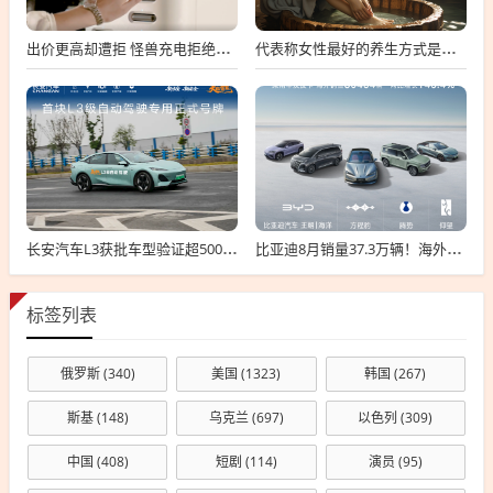
出价更高却遭拒 怪兽充电拒绝高瓴私有化要约
代表称女性最好的养生方式是保暖：可用干姜、红花、艾叶泡脚
长安汽车L3获批车型验证超500万公里：无任何违规！
比亚迪8月销量37.3万辆！海外卖疯了 暴增146%
标签列表
俄罗斯
(340)
美国
(1323)
韩国
(267)
斯基
(148)
乌克兰
(697)
以色列
(309)
中国
(408)
短剧
(114)
演员
(95)