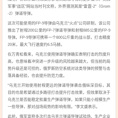
军事“战区”网站当时刊文称，外界猜测其是“雷霆-2”（Grom
-2）弹道导弹。
这次可能使用的FP-9导弹由乌克兰“火点”公司研制，该公司
推出了射程200公里的FP-7弹道导弹和射程885公里的FP-9
导弹。FP-9导弹可携带一个800公斤重的战斗部，打击精度
20米，最大飞行速度约6.5马赫。
在万青松看来，乌克兰使用弹道导弹确实表明打击的烈度升
高，也意味着冲突进一步升级的风险越来越大，但当前的局
势升级还是可控的，俄罗斯防空系统对这类导弹的预警与击
落具备经验，也会提升防范力度。
“乌克兰开始使用射程更远的弹道导弹袭击俄纵深目标，其
目的也是希望通过多路径打击提升打击效果，但效果取决于
乌克兰是否能稳定批量生产弹道导弹，如果只能小规模生产
一些导弹，那对战场局势的影响有限。”李文盛表示。
此前，俄军宣称多次打击乌克兰弹道导弹试验场、生产企业