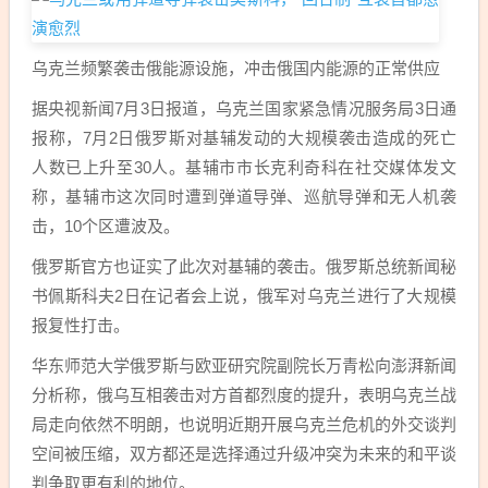
乌克兰频繁袭击俄能源设施，冲击俄国内能源的正常供应
据央视新闻7月3日报道，乌克兰国家紧急情况服务局3日通
报称，7月2日
俄罗斯
对基辅发动的大规模袭击造成的死亡
人数已上升至30人。基辅市市长克利奇科在社交媒体发文
称，基辅市这次同时遭到弹道导弹、巡航导弹和无人机袭
击，10个区遭波及。
俄罗斯官方也证实了此次对基辅的袭击。俄罗斯总统新闻秘
书佩斯科夫2日在记者会上说，俄军对乌克兰进行了大规模
报复性打击。
华东师范大学俄罗斯与欧亚研究院副院长万青松向澎湃新闻
分析称，俄乌互相袭击对方首都烈度的提升，表明乌克兰战
局走向依然不明朗，也说明近期开展乌克兰危机的外交谈判
空间被压缩，双方都还是选择通过升级冲突为未来的和平谈
判争取更有利的地位。