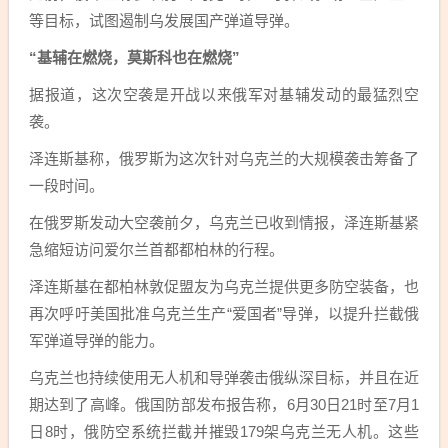
等目标，试图遏制乌发展国产弹道导弹。
“基辅在燃烧，莫斯科也在燃烧”
据报道，这次空袭是开战以来俄军对基辅发动的最猛烈空
袭。
泽连斯基称，俄罗斯为这次针对乌克兰的大规模袭击筹备了
一段时间。
在俄罗斯发动大空袭前夕，乌克兰已收到情报，泽连斯基紧
急缩短访问爱尔兰首都都柏林的行程。
泽连斯基在都柏林敦促盟友为乌克兰提供更多防空装备，也
再次呼吁美国批准乌克兰生产“爱国者”导弹，以提升拦截俄
军弹道导弹的能力。
乌克兰也持续使用无人机和导弹袭击俄纵深目标，并且在近
期达到了高峰。俄国防部发布报告称，6月30日21时至7月1
日8时，俄防空系统拦截并摧毁179架乌克兰无人机。这些