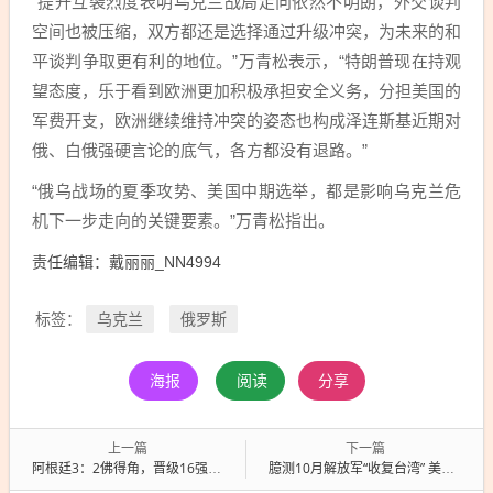
“提升互袭烈度表明乌克兰战局走向依然不明朗，外交谈判
空间也被压缩，双方都还是选择通过升级冲突，为未来的和
平谈判争取更有利的地位。”万青松表示，“特朗普现在持观
望态度，乐于看到欧洲更加积极承担安全义务，分担美国的
军费开支，欧洲继续维持冲突的姿态也构成泽连斯基近期对
俄、白俄强硬言论的底气，各方都没有退路。”
“俄乌战场的夏季攻势、美国中期选举，都是影响乌克兰危
机下一步走向的关键要素。”万青松指出。
责任编辑：戴丽丽_NN4994
乌克兰
俄罗斯
标签：
海报
阅读
分享
上一篇
下一篇
阿根廷3：2佛得角，晋级16强！今早朋友圈沸腾了：“堪比决赛”
臆测10月解放军“收复台湾” 美军大肆囤积弹药