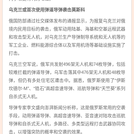
乌克兰或首次使用弹道导弹袭击
莫斯科
俄国防部通过社交媒体发布的通报显示，为报复乌克兰对俄
境内民用目标的袭击，俄军动用陆基、海基和空基远程武器
和攻击型无人机，对乌克兰生产导弹制导系统和无人机等的
军工企业、燃料能源综合体以及军用机场等基础设施实施了
打击。
乌克兰空军说，俄军共发射496架无人机和74枚导弹，包括
较难拦截的弹道导弹，乌军击落其中476架无人机和48枚导
弹，但仍有多处住宅区遭击中。据悉，俄罗斯使用了“伊斯
坎德尔-M”、“锆石”高超音速导弹、巡航导弹和“天竺葵”系列
自杀式无人机。
导弹专家李文盛向澎湃新闻分析称，这是俄罗斯常用的空袭
手段，动用弹道导弹、高超音速导弹、亚音速对陆攻击巡航
导弹和自杀式无人机，多路径、多类型远程打击武器协同攻
击，以增强突防的概率和空袭的效果。