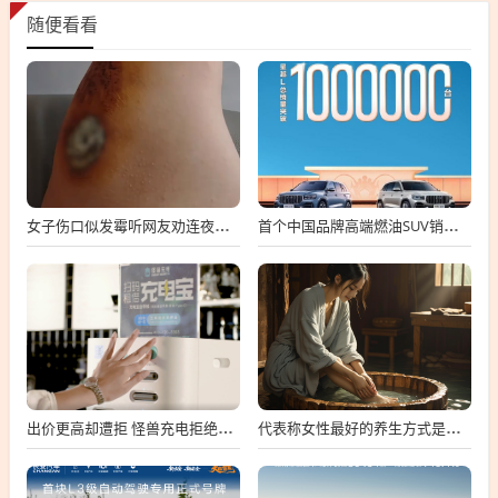
随便看看
女子伤口似发霉听网友劝连夜就医 属凝血过程中正常现象
首个中国品牌高端燃油SUV销冠！吉利星越L总销量破100万台
出价更高却遭拒 怪兽充电拒绝高瓴私有化要约
代表称女性最好的养生方式是保暖：可用干姜、红花、艾叶泡脚