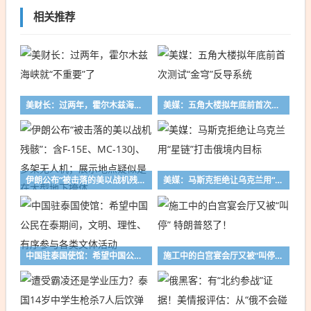
相关推荐
美财长：过两年，霍尔木兹海峡就“不重要”了
美媒：五角大楼拟年底前首次测试“金穹”反导系统
伊朗公布“被击落的美以战机残骸”：含F-15E、MC-130J、多架无人机；展示地点疑似是在大型地下掩体
美媒：马斯克拒绝让乌克兰用“星链”打击俄境内目标
中国驻泰国使馆：希望中国公民在泰期间，文明、理性、有序参与各类文体活动
施工中的白宫宴会厅又被“叫停” 特朗普怒了！