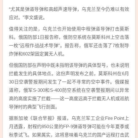
“尤其是弹道导弹和高超声速导弹，乌克兰至今仍难以有效
应对。”李文盛说。
值得关注的是，乌克兰也开始使用中程弹道导弹打击莫斯
科。俄国防部1日报告称，俄防空系统在莫斯科州上空击落
一枚“远程作战战术导弹”。报告称，俄军还击落了7枚制导
炸弹和602架固定翼无人机。
但俄国防部在声明中既未指明该导弹的具体型号，也未说明
拦截发生的具体地点。这份声明发布之前，莫斯科州在6月
30日空袭警报期间发生了一起不寻常的空中事件。俄媒报
道称，俄军S-300和S-400防空系统在空袭警报期间以异常
高的高度实施了拦截——这一高度远高于拦截无人机或巡航
导弹时的典型飞行剖面。
据新加坡《联合早报》报道，乌克兰军工企业Fire Point上
月透露，射程约850公里的FP-9弹道导弹可能在今年夏季或
秋季试飞。如果属实，这将意味着乌克兰的国产远程打击武