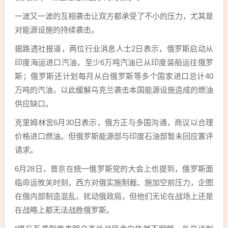
一波又一波的互相袭击让双方都承受了不小的压力，尤其是
对能源设施的持续袭击。
据路透社报道，两位行业消息人士2日表示，俄罗斯启动从
印度海运进口汽油，至少6万吨汽油已从印度装船运往俄罗
斯；俄罗斯还计划每月从白俄罗斯等多个国家进口总计40
万吨的汽油，以此缓解乌克兰袭击本国能源设施造成的燃油
供应缺口。
克里姆林宫6月30日表示，俄方正与多国沟通，商议以合理
价格进口燃油。但俄罗斯能源部与印度石油部暂未回应置评
请求。
6月28日，普京在统一俄罗斯党的大会上也提到，俄罗斯面
临命运攸关时刻，西方对俄实施制裁、施加空前压力，企图
在俄内部制造混乱、扰动俄政局，但他们无论在战场上还是
在战略上都无法战胜俄罗斯。