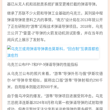
器已从无人机和巡航类系统扩展至更难拦截的弹道导弹。
继承了苏联不少火箭和导弹工业基础的乌克兰，其列装中程
弹道导弹是意料之内的事情，“南方”设计局在2013年就公开
了正在研制的“游隼”近程战术弹道导弹项目。2018年，乌克
兰公开了“雷霆-2”导弹的火箭发动机测试影像，并在当年的
阅兵式上展示了发射车。
乌克兰公布FP-7和FP-9弹道导弹的性能指标
从乌克兰公布的照片来看，“游隼”导弹外形与俄“伊斯坎德
尔-M”导弹非常相似，据称出口版“游隼”导弹射程约290千
米，自用版本则能达到500千米。
由于俄乌冲突的爆发，“游隼”导弹项目进展受到冲击。乌克
兰总统泽连斯基2024年8月称乌第一枚弹道导弹的试射取得
成功，但表示暂时无法分享有关这枚导弹的更多细节。美国