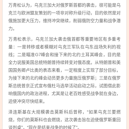
万青松认为，乌克兰加大对俄罗斯首都的袭击，很可能是乌
克兰与欧洲盟友策划的一项非对称升级行动，目的依然是对
俄施加更大压力，维持冲突继续，削弱俄防空力量和战争潜
力。
万青松表示，乌克兰加大袭击俄首都等重要地区有多重考
量：一是转移或者模糊对乌克兰军队在乌东战场失利的视
线；二是瞄准G7峰会和接下来的北约土耳其峰会，目的是
全力说服美国总统特朗普持续转变对俄态度。从特朗普和美
国国务卿卢比奥的表态来看，一定程度上实现了部分目标，
为接下来的北约峰会动员更多力量施压俄罗斯；三是在俄罗
斯总统普京正式宣布俄杜马选举活动启动之际，试图借此影
响俄国内的政治进程，尤其是让老百姓感受战争就在身边，
迫使冲突尽快结束。
泽连斯基在大规模袭击莫斯科后曾称，“如果乌克兰要燃
烧，你们的莫斯科也会燃烧，这次袭击旨在迫使俄罗斯重回
谈判桌”，“现在是结束战争的时候了”。