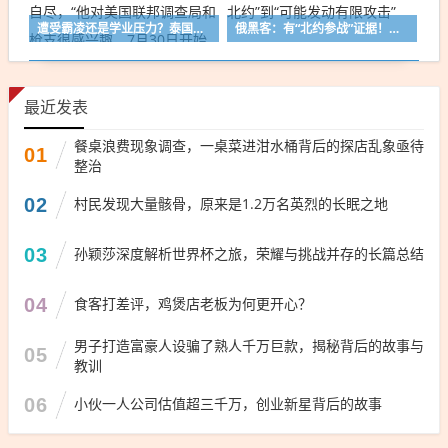
遭受霸凌还是学业压力？泰国14岁中学生枪杀7人后饮弹自尽，“他对美国联邦调查局和枪支很感兴趣，7月30日开始看其他国家枪击事件视频”
俄黑客：有“北约参战”证据！美情报评估：从“俄不会碰北约”到“可能发动有限攻击”
最近发表
餐桌浪费现象调查，一桌菜进泔水桶背后的探店乱象亟待
01
整治
02
村民发现大量骸骨，原来是1.2万名英烈的长眠之地
03
孙颖莎深度解析世界杯之旅，荣耀与挑战并存的长篇总结
04
食客打差评，鸡煲店老板为何更开心？
男子打造富豪人设骗了熟人千万巨款，揭秘背后的故事与
05
教训
06
小伙一人公司估值超三千万，创业新星背后的故事