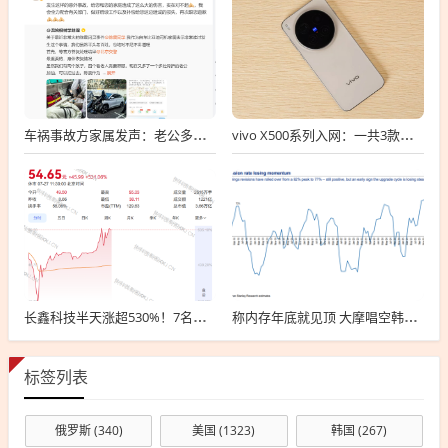
车祸事故方家属发声：老公多处骨折 往后日子不知道该怎么过！陈震回应
vivo X500系列入网：一共3款旗舰 首发2nm芯片天玑9600 Pro
长鑫科技半天涨超530%！7名高管身家超10亿 员工：最关心的工资涨不涨
称内存年底就见顶 大摩唱空韩国芯片被海力士“惩罚”：拒给IPO合同
标签列表
俄罗斯
(340)
美国
(1323)
韩国
(267)