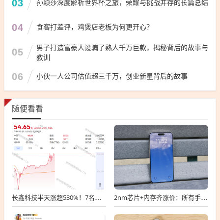
03
孙颖莎深度解析世界杯之旅，荣耀与挑战并存的长篇总结
04
食客打差评，鸡煲店老板为何更开心？
男子打造富豪人设骗了熟人千万巨款，揭秘背后的故事与
05
教训
06
小伙一人公司估值超三千万，创业新星背后的故事
随便看看
长鑫科技半天涨超530%！7名高管身家超10亿 员工：最关心的工资涨不涨
2nm芯片+内存齐涨价：所有手机厂商遭遇双重成本暴击