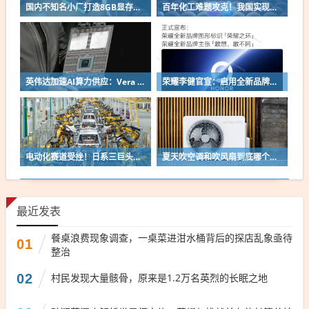
国内不知名小厂打造8GB显存GTX 750 Ti！性能竟意外的强
百年化工难题攻克！我国实现常温常压合成氨
英伟达加速AI算力供应：Vera Rubin机架目标日产1000台
荣耀李健官宣：启用全新品牌图形 荣耀之环敢想敢不同
电动化赛道受挫！日系三巨头集体低头：反向中国车企求救
夏天吹空调和吹风扇到底哪个更健康：很多人都选错了
最近发表
餐桌浪费现象调查，一桌菜进泔水桶背后的探店乱象亟待
01
整治
02
村民发现大量骸骨，原来是1.2万名英烈的长眠之地