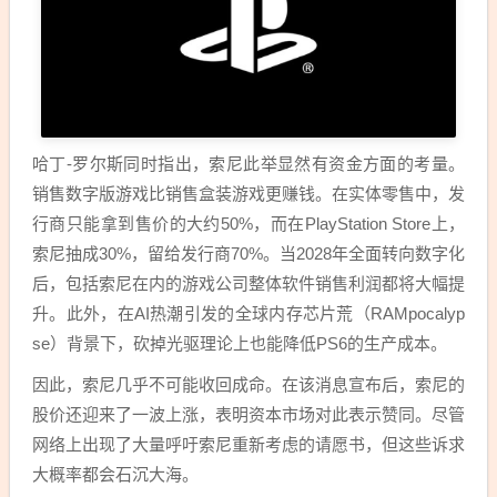
哈丁-罗尔斯同时指出，索尼此举显然有资金方面的考量。
销售数字版游戏比销售盒装游戏更赚钱。在实体零售中，发
行商只能拿到售价的大约50%，而在PlayStation Store上，
索尼抽成30%，留给发行商70%。当2028年全面转向数字化
后，包括索尼在内的游戏公司整体软件销售利润都将大幅提
升。此外，在AI热潮引发的全球内存芯片荒（RAMpocalyp
se）背景下，砍掉光驱理论上也能降低PS6的生产成本。
因此，索尼几乎不可能收回成命。在该消息宣布后，索尼的
股价还迎来了一波上涨，表明资本市场对此表示赞同。尽管
网络上出现了大量呼吁索尼重新考虑的请愿书，但这些诉求
大概率都会石沉大海。