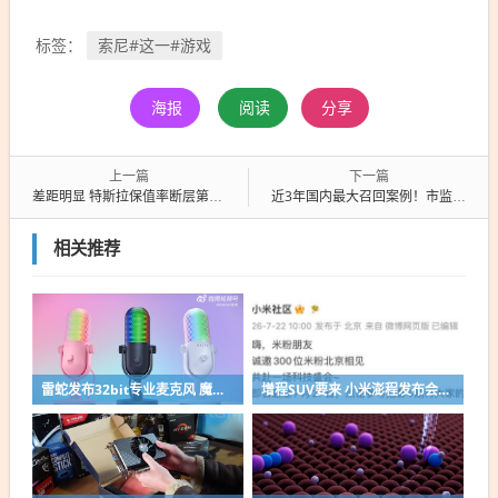
索尼#这一#游戏
标签：
海报
阅读
分享
上一篇
下一篇
差距明显 特斯拉保值率断层第一 国产电车集体掉队
近3年国内最大召回案例！市监总局：膳魔师保温罐召回近400万件
相关推荐
雷蛇发布32bit专业麦克风 魔音海妖V3幻彩版32-BIT DSP
增程SUV要来 小米澎程发布会时间曝光：300位米粉受邀赴京