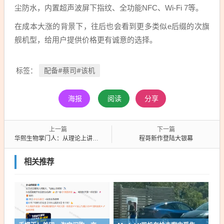
尘防水，内置超声波屏下指纹、全功能NFC、Wi-Fi 7等。
在成本大涨的背景下，往后也会看到更多类似e后缀的次旗
舰机型，给用户提供价格更有诚意的选择。
配备#蔡司#该机
标签：
海报
阅读
分享
上一篇
下一篇
华熙生物掌门人：从理论上讲人能永生但被七情六欲影响 AI提早了对未病的干预
程哥新作登陆大银幕
相关推荐