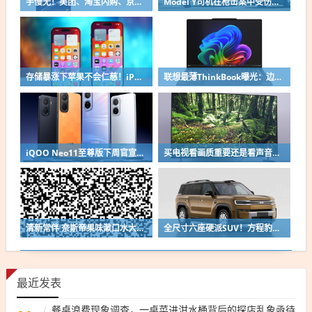
手慢无！美团、淘宝闪购、京东官宣“秋天第一杯奶茶”前方门店已爆单预警
Model Y司机在枪击案中受伤！车主请求特斯拉增加一键解锁、跑路功能
存储暴涨下苹果不会仁慈！iPhone 18 Pro系列价格预测：国行万元起步没啥问题
联想最薄ThinkBook曝光：边缘比USB-C接口还薄
iQOO Neo11至尊版下周官宣：搭载国产顶级2K直屏 同档唯一
买电视看画质重要还是看声音重要：很多人都搞错了
清新常伴 奈斯帝果味漱口水大促：16.7元到手72条
全尺寸六座硬派SUV！方程豹钛9新车申报：车长超5.2米
最近发表
餐桌浪费现象调查，一桌菜进泔水桶背后的探店乱象亟待