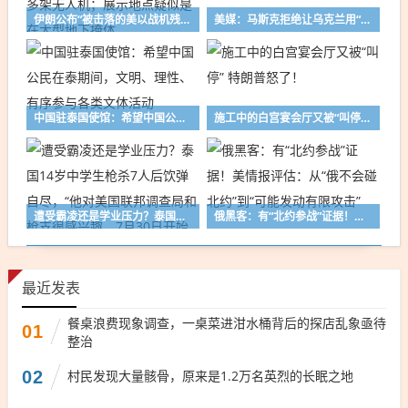
伊朗公布“被击落的美以战机残骸”：含F-15E、MC-130J、多架无人机；展示地点疑似是在大型地下掩体
美媒：马斯克拒绝让乌克兰用“星链”打击俄境内目标
中国驻泰国使馆：希望中国公民在泰期间，文明、理性、有序参与各类文体活动
施工中的白宫宴会厅又被“叫停” 特朗普怒了！
遭受霸凌还是学业压力？泰国14岁中学生枪杀7人后饮弹自尽，“他对美国联邦调查局和枪支很感兴趣，7月30日开始看其他国家枪击事件视频”
俄黑客：有“北约参战”证据！美情报评估：从“俄不会碰北约”到“可能发动有限攻击”
最近发表
餐桌浪费现象调查，一桌菜进泔水桶背后的探店乱象亟待
01
整治
02
村民发现大量骸骨，原来是1.2万名英烈的长眠之地