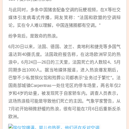
与此同时，多条中国猪舍配备空调的玩梗视频，在X等社交
媒体引发病毒式传播，网友笑称：“法国和欧盟的空调辩
论，实在令人难以理解，中国连猪圈都有空调。”
纷争背后，是致命的热浪。
6月20日以来，法国、德国、波兰、奥地利和捷克等多国气
温达到40摄氏度。法国政府报告称，在这场欧洲罕见的热
浪中，6月24日—26日的三天里，法国死亡的人数较4、5月
同期多出1000人。据当地媒体报道，进入热浪爆发期后，
巴黎不少私营殡仪馆和殓葬公司都表示“业务过于繁忙”。法
国南部城镇Carpentras一处住宅区的停车场里，两名年仅2
岁和4岁的幼童，被发现死于自家轿车内。调查人员表示，
这场热浪极可能是导致他们死亡的主因。气象学家警告，从
7月初开始稍微舒缓的热浪，很有可能在7月6日后重新反杀
欧洲。