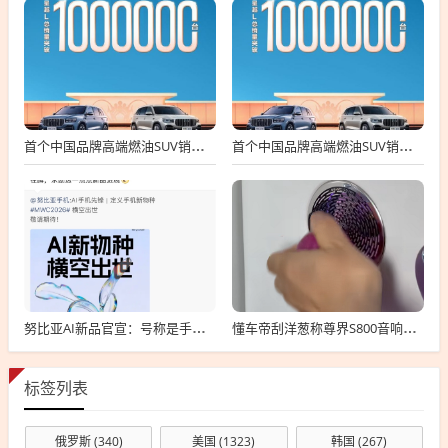
首个中国品牌高端燃油SUV销冠！吉利星越L总销量破100万台
首个中国品牌高端燃油SUV销冠！吉利星越L总销量破100万台
努比亚AI新品官宣：号称是手机新物种 MWC上见
懂车帝刮洋葱称尊界S800音响罩设计危险！车主纷纷肉身开测反驳
标签列表
俄罗斯
(340)
美国
(1323)
韩国
(267)