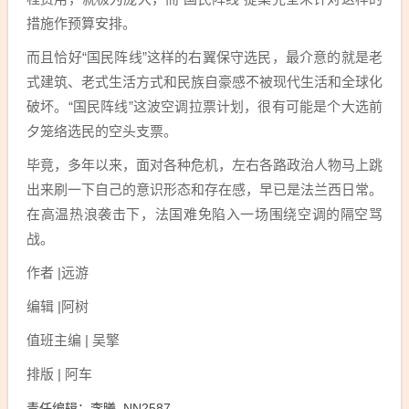
措施作预算安排。
而且恰好“国民阵线”这样的右翼保守选民，最介意的就是老
式建筑、老式生活方式和民族自豪感不被现代生活和全球化
破坏。“国民阵线”这波空调拉票计划，很有可能是个大选前
夕笼络选民的空头支票。
毕竟，多年以来，面对各种危机，左右各路政治人物马上跳
出来刷一下自己的意识形态和存在感，早已是法兰西日常。
在高温热浪袭击下，法国难免陷入一场围绕空调的隔空骂
战。
作者 |远游
编辑 |阿树
值班主编 | 吴擎
排版 | 阿车
责任编辑：李曦_NN2587