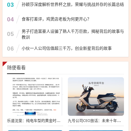
03
孙颖莎深度解析世界杯之旅，荣耀与挑战并存的长篇总结
04
食客打差评，鸡煲店老板为何更开心？
男子打造富豪人设骗了熟人千万巨款，揭秘背后的故事与
05
教训
06
小伙一人公司估值超三千万，创业新星背后的故事
随便看看
乐道沈斐：纯电车型的黄金时期 已势不可挡
九号公司CEO放话：未来十年电动车要超越燃油车