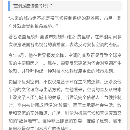
“空调是应该装的吗？”
“未来的城市绝不能是带气候控制系统的避难所，市民一到
户外就会受到致命威胁。”
著名法国建筑师兼城市规划师雅克·费里耶，在热浪期间多
次现身法国各电视台的演播室，表达反对安装空调的态度。
今年6月，他在世界报发文称，空调的普及正是导致全球变
暖的主要原因之一。现在，需要反思建筑为何会对空调产生
依赖，并呼吁构建一种对技术依赖程度更低的城市规划。
费里耶反对空调，不仅仅是基于环保主义的逻辑，还涉及他
所称的文化理念与生活方式。在他看来，空调的普及从根本
上改变了人类与城市的关系。当建筑完全依赖人工气候控制
时，室内被封闭成恒温的“胶囊”，而原本承载社会生活、散
步和交流的室外街道、广场，则沦为极端气候和空调废热交
加的“敌意地带”。这种非此即彼的割裂，摧毁了建筑、城市
与自然景观之间本应有的连续性。