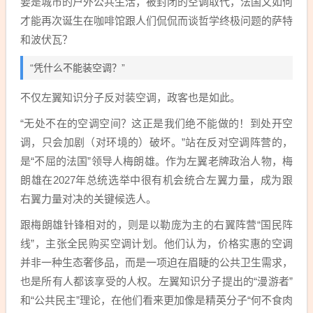
要是城市的户外公共生活，被封闭的空调取代，法国又如何
才能再次诞生在咖啡馆跟人们侃侃而谈哲学终极问题的萨特
和波伏瓦？
“凭什么不能装空调？”
不仅左翼知识分子反对装空调，政客也是如此。
“无处不在的空调空间？这正是我们绝不能做的！到处开空
调，只会加剧（对环境的）破坏。”站在反对空调阵营的，
是“不屈的法国”领导人
梅朗雄
。作为左翼老牌政治人物，梅
朗雄在2027年总统选举中很有机会统合左翼力量，成为跟
右翼力量对决的关键候选人。
跟梅朗雄针锋相对的，则是以勒庞为主的右翼阵营“国民阵
线”，主张全民购买空调计划。他们认为，价格实惠的空调
并非一种生态奢侈品，而是一项迫在眉睫的公共卫生需求，
也是所有人都该享受的人权。左翼知识分子提出的“漫游者”
和“公共民主”理论，在他们看来更加像是精英分子“何不食肉