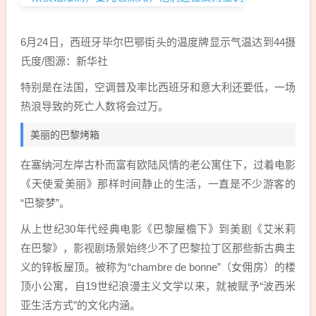
6月24日，西班牙毕尔巴鄂街头的温度牌显示气温达到44摄
氏度/图源：新华社
特别是在法国，空调普及率比西班牙和意大利还要低，一场
热浪导致的死亡人数将会过万。
美丽的巴黎烤箱
在塞纳河左岸古朴而富有欧陆风情的老公寓住下，过着电影
《天使爱美丽》那样时间静止的生活，一直是不少游客的
“巴黎梦”。
从上世纪30年代经典电影《巴黎屋檐下》到美剧《艾米莉
在巴黎》，影视剧场景始终少不了巴黎拉丁区那些新古典主
义的锌板屋顶。被称为“chambre de bonne”（女佣房）的楼
顶小公寓，自19世纪浪漫主义文学以来，就被赋予“波西米
亚生活方式”的文化内涵。