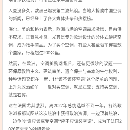
入夏没多久，欧洲已爆发第二波热浪。当地人抢购中国空调
的新闻，已经登上了各大媒体头条和热搜榜。
海尔、美的和格力表示，欧洲市场的空调需求激增，目前供
不应求，正紧急补货。尤其是专为欧洲设计的分体式便携空
调，成为抢手商品。为了买个空调，有些人甚至驱车穿越数
个国家，行程超过200公里。
然而，在欧洲，空调抢购潮背后，还有更微妙的议题——
环保原教旨主义、建筑审美、遗产保护与基本的生存权利，
种种话题交织在一起，让“该不该装空调”这个简单的问题，
上升为政治纷争——反对买空调，就是左翼；支持买空调，
就是右翼。
这在法国尤其激烈。离2027年总统选举不到一年，各路政
治派系都试图从这次热浪中获得政治资源。一边顶着热浪，
一边争吵“谁应该享受空调”“应不应该装空调”，成为了法国2
026年夏天的独特景象。