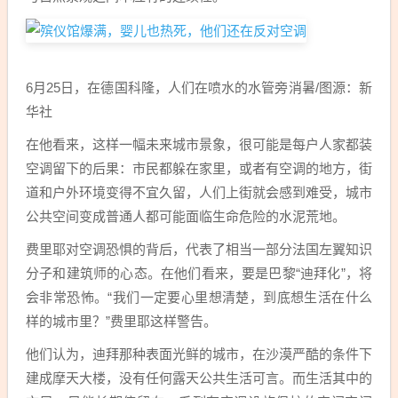
6月25日，在德国科隆，人们在喷水的水管旁消暑/图源：新
华社
在他看来，这样一幅未来城市景象，很可能是每户人家都装
空调留下的后果：市民都躲在家里，或者有空调的地方，街
道和户外环境变得不宜久留，人们上街就会感到难受，城市
公共空间变成普通人都可能面临生命危险的水泥荒地。
费里耶对空调恐惧的背后，代表了相当一部分法国左翼知识
分子和建筑师的心态。在他们看来，要是巴黎“迪拜化”，将
会非常恐怖。“我们一定要心里想清楚，到底想生活在什么
样的城市里？”费里耶这样警告。
他们认为，迪拜那种表面光鲜的城市，在沙漠严酷的条件下
建成摩天大楼，没有任何露天公共生活可言。而生活其中的