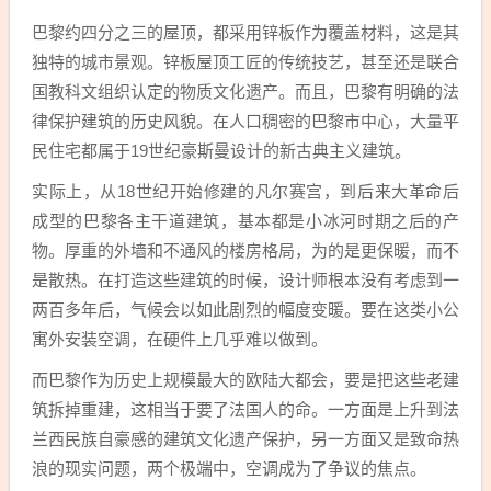
巴黎约四分之三的屋顶，都采用锌板作为覆盖材料，这是其
独特的城市景观。锌板屋顶工匠的传统技艺，甚至还是联合
国教科文组织认定的物质文化遗产。而且，巴黎有明确的法
律保护建筑的历史风貌。在人口稠密的巴黎市中心，大量平
民住宅都属于19世纪豪斯曼设计的新古典主义建筑。
实际上，从18世纪开始修建的凡尔赛宫，到后来大革命后
成型的巴黎各主干道建筑，基本都是小冰河时期之后的产
物。厚重的外墙和不通风的楼房格局，为的是更保暖，而不
是散热。在打造这些建筑的时候，设计师根本没有考虑到一
两百多年后，气候会以如此剧烈的幅度变暖。要在这类小公
寓外安装空调，在硬件上几乎难以做到。
而巴黎作为历史上规模最大的欧陆大都会，要是把这些老建
筑拆掉重建，这相当于要了法国人的命。一方面是上升到法
兰西民族自豪感的建筑文化遗产保护，另一方面又是致命热
浪的现实问题，两个极端中，空调成为了争议的焦点。