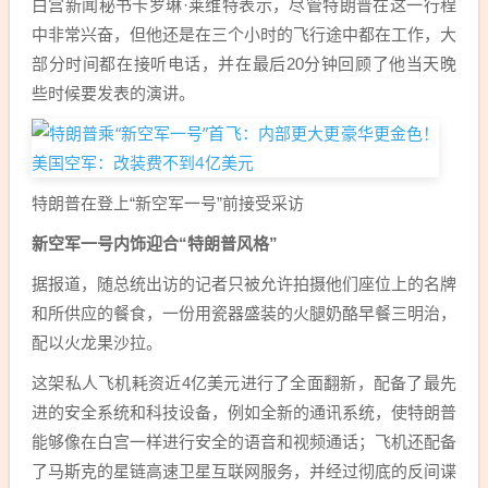
白宫新闻秘书卡罗琳·莱维特表示，尽管特朗普在这一行程
中非常兴奋，但他还是在三个小时的飞行途中都在工作，大
部分时间都在接听电话，并在最后20分钟回顾了他当天晚
些时候要发表的演讲。
特朗普在登上“新空军一号”前接受采访
新空军一号内饰迎合“特朗普风格”
据报道，随总统出访的记者只被允许拍摄他们座位上的名牌
和所供应的餐食，一份用瓷器盛装的火腿奶酪早餐三明治，
配以火龙果沙拉。
这架私人飞机耗资近4亿美元进行了全面翻新，配备了最先
进的安全系统和科技设备，例如全新的通讯系统，使特朗普
能够像在白宫一样进行安全的语音和视频通话；飞机还配备
了马斯克的星链高速卫星互联网服务，并经过彻底的反间谍