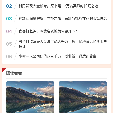
02
村民发现大量骸骨，原来是1.2万名英烈的长眠之地
03
孙颖莎深度解析世界杯之旅，荣耀与挑战并存的长篇总结
04
食客打差评，鸡煲店老板为何更开心？
男子打造富豪人设骗了熟人千万巨款，揭秘背后的故事与
05
教训
06
小伙一人公司估值超三千万，创业新星背后的故事
随便看看