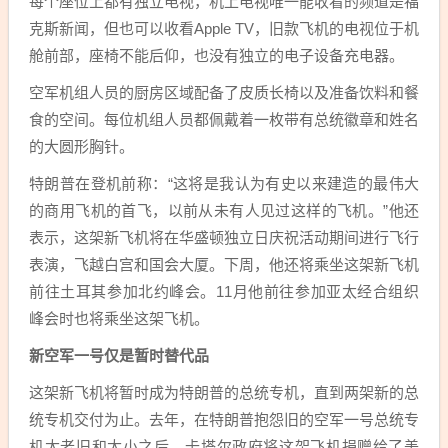
每个座位上都有独立电视，机上电视唯一能收看的频道是福
克斯新闻，但也可以收看Apple TV，旧款飞机的电视位于机
舱前部，座椅不能后仰，也没有独立的电子设备充电器。
空军机组人员的厨房区域配备了皮质长椅以及准备饮料和餐
食的空间。每位机组人员都佩戴着一枚带有总统徽章和姓名
的大圆形胸针。
特朗普在登机前称：“这将是我认为有史以来建造的最伟大
的商用飞机的首飞，以前从未有人见过这样的飞机。”他还
表示，这架新飞机将在华盛顿独立日庆祝活动期间进行飞行
表演，飞越白宫和国会大厦。下周，他还将乘坐这架新飞机
前往土耳其参加北约峰会。11月他前往参加亚太经合组织
峰会时也将乘坐这架飞机。
新空军一号仅是暂时替代品
这架新飞机将暂时成为特朗普的总统专机，直到两架新的总
统专机交付为止。去年，在特朗普抱怨旧的空军一号总统专
机太老旧和太小之后，卡塔尔政府将这架飞机捐赠给了美