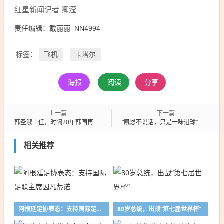
红星新闻记者 卿滢
责任编辑：戴丽丽_NN4994
飞机
卡塔尔
标签：
海报
阅读
分享
上一篇
下一篇
韩圣淑上任，时隔20年韩国再次诞生女总理
“凯恩不说话，只是一味进球”，拯救了整个欧洲
相关推荐
阿根廷足协表态：支持国际足联主席因凡蒂诺
80岁总统，出战“第七届世界杯”