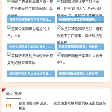
梅德韦杰夫批高市早苗不提当年是谁轰炸广岛和长崎：真是耻辱
特朗普称继续支持赫格塞思：他是“聪明人”，自己仍站在他一边；此前特朗普被指与赫格塞思就弹药短缺问题“起冲突”，白宫回应称是假新闻
这份令美国极为尴尬的报告，出炉
欧足联硬刚国际足联：道歉改变不了任何事，将继续抵制世界杯
美科研团队利用AI设计出可复制的新型噬菌体
泰国校园枪击案死亡人数升至7人
最近发表
餐桌浪费现象调查，一桌菜进泔水桶背后的探店乱象亟待
01
整治