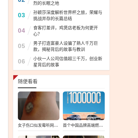
烈的长眠之地
孙颖莎深度解析世界杯之旅，荣耀与
03
挑战并存的长篇总结
食客打差评，鸡煲店老板为何更开
04
心？
男子打造富豪人设骗了熟人千万巨
05
款，揭秘背后的故事与教训
小伙一人公司估值超三千万，创业新
06
星背后的故事
随便看看
女子伤口似发霉听网友劝连夜就医 属凝血过程中正常现象
首个中国品牌高端燃油SUV销冠！吉利星越L总销量破100万台