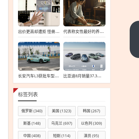
出价更高却遭拒 怪兽充电拒绝高瓴私有化要约
代表称女性最好的养生方式是保暖：可用干姜、红花、艾叶泡脚
鼻为
肺之
窗：
下一
篇
这些
鼻部
信号
长安汽车L3获批车型验证超500万公里：无任何违规！
比亚迪8月销量37.3万辆！海外卖疯了 暴增146%
可能
暗示
标签列表
肺部
疾
俄罗斯
(340)
美国
(1323)
韩国
(267)
病！
斯基
(148)
乌克兰
(697)
以色列
(309)
中国
(408)
短剧
(114)
演员
(95)