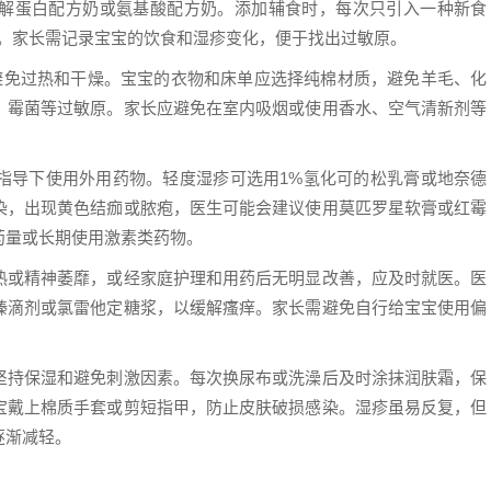
解蛋白配方奶或氨基酸配方奶。添加辅食时，每次只引入一种新食
种。家长需记录宝宝的饮食和湿疹变化，便于找出过敏原。
0%，避免过热和干燥。宝宝的衣物和床单应选择纯棉材质，避免羊毛、化
、霉菌等过敏原。家长应避免在室内吸烟或使用香水、空气清新剂等
指导下使用外用药物。轻度湿疹可选用1%氢化可的松乳膏或地奈德
染，出现黄色结痂或脓疱，医生可能会建议使用莫匹罗星软膏或红霉
药量或长期使用激素类药物。
热或精神萎靡，或经家庭护理和用药后无明显改善，应及时就医。医
嗪滴剂或氯雷他定糖浆，以缓解瘙痒。家长需避免自行给宝宝使用偏
坚持保湿和避免刺激因素。每次换尿布或洗澡后及时涂抹润肤霜，保
宝戴上棉质手套或剪短指甲，防止皮肤破损感染。湿疹虽易反复，但
逐渐减轻。