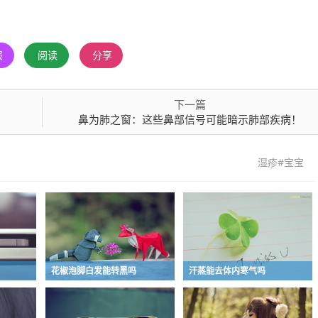
报
阅读
分享
下一篇
鼻为肺之窗：这些鼻部信号可能暗示肺部疾病！
湿疹#宝宝
花椒泡脚白发能转黑吗
汗蒸能去体内寒气吗