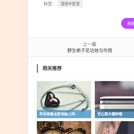
湿疹#宝宝
标签：
海
上一篇
野生栀子花功效与作用
相关推荐
早孕咳嗽会影响胎儿吗
空心菜大棚种植