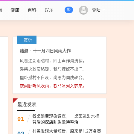
察
健康
百科
娱乐
登陆
繁
赏析
陆游
·
十一月四日风雨大作
风卷江湖雨暗村，四山声作海涛翻。
溪柴火软蛮毡暖，我与狸奴不出门。
僵卧孤村不自哀，尚思为国戍轮台。
夜阑卧听风吹雨，铁马冰河入梦来。
最近发表
餐桌浪费现象调查，一桌菜进泔水桶
01
背后的探店乱象亟待整治
村民发现大量骸骨，原来是1.2万名英
02