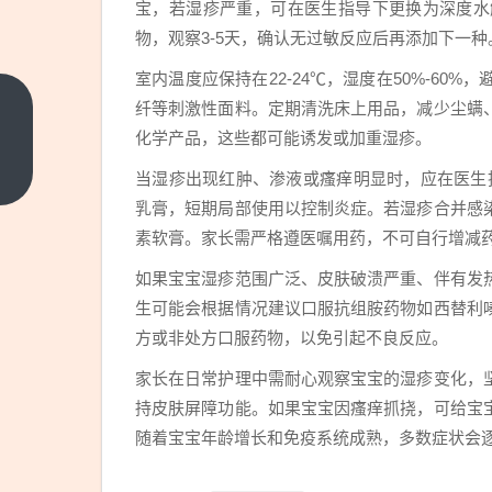
宝，若湿疹严重，可在医生指导下更换为深度水
物，观察3-5天，确认无过敏反应后再添加下一
室内温度应保持在22-24℃，湿度在50%-6
纤等刺激性面料。定期清洗床上用品，减少尘螨
野
化学产品，这些都可能诱发或加重湿疹。
生
栀
上
当湿疹出现红肿、渗液或瘙痒明显时，应在医生
一
子
乳膏，短期局部使用以控制炎症。若湿疹合并感
篇
花
素软膏。家长需严格遵医嘱用药，不可自行增减
功
如果宝宝湿疹范围广泛、皮肤破溃严重、伴有发
效
生可能会根据情况建议口服抗组胺药物如西替利
与
方或非处方口服药物，以免引起不良反应。
作
用
家长在日常护理中需耐心观察宝宝的湿疹变化，
持皮肤屏障功能。如果宝宝因瘙痒抓挠，可给宝
随着宝宝年龄增长和免疫系统成熟，多数症状会