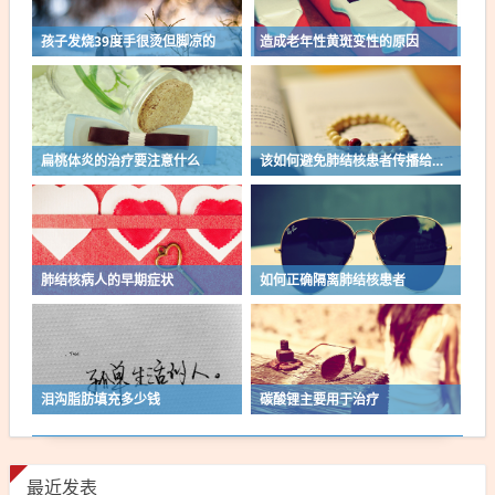
孩子发烧39度手很烫但脚凉的
造成老年性黄斑变性的原因
扁桃体炎的治疗要注意什么
该如何避免肺结核患者传播给家人呢
肺结核病人的早期症状
如何正确隔离肺结核患者
泪沟脂肪填充多少钱
碳酸锂主要用于治疗
最近发表