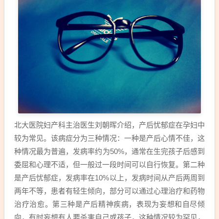
北大医院妇产科主治医生刘朝晖介绍，产后忧郁症在孕妇中
较为常见。该病症分为三种情况：一种是产后心情不佳，这
种情况最为普遍，发病率约为50%，通常在生完孩子后感到
委屈和心理不适，但一般过一段时间可以自行恢复。第二种
是产后忧郁症，发病率在10%以上，发病时间从产后两周到
两年不等，患者有轻生倾向，部分可以通过心理治疗和药物
治疗治愈。第三种是产后精神疾病，表现为妄想和自尽倾
向，有时妄想有人要杀害自己或孩子，这种情况较为罕见，