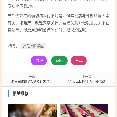
发病率不到1%。
产后忧郁症的确切病因尚不清楚，但其发病与外部环境因素
有关，如难产、缺乏家庭关怀、婆媳关系紧张以及丈夫不在
身边等。涉及用药和治疗问题时，建议遵医嘱。
产后#忧郁症
标签：
海报
阅读
分享
上一篇
下一篇
脐带绕颈跟孕妇情绪有关吗
“产后三日闷”千万不要忽视
相关推荐