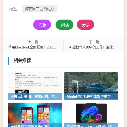
海南#广西#风力
标签：
海报
阅读
分享
上一篇
下一篇
苹果MacBook全面涨价！2026年全球笔记本出货恐下跌13.6%
AI能替代人80%的工作！越来越多信这话裁员的公司都后悔了
相关推荐
手慢无！美团、淘宝闪购、京东官宣“秋天第一杯奶茶”前方门店已爆单预警
Model Y司机在枪击案中受伤！车主请求特斯拉增加一键解锁、跑路功能