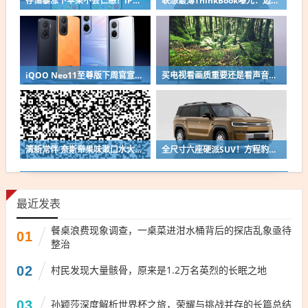
存储暴涨下苹果不会仁慈！iPhone 18 Pro系列价格预测：国行万元起步没啥问题
联想最薄ThinkBook曝光：边缘比USB-C接口还薄
iQOO Neo11至尊版下周官宣：搭载国产顶级2K直屏 同档唯一
买电视看画质重要还是看声音重要：很多人都搞错了
清新常伴 奈斯帝果味漱口水大促：16.7元到手72条
全尺寸六座硬派SUV！方程豹钛9新车申报：车长超5.2米
最近发表
餐桌浪费现象调查，一桌菜进泔水桶背后的探店乱象亟待
01
整治
02
村民发现大量骸骨，原来是1.2万名英烈的长眠之地
03
孙颖莎深度解析世界杯之旅，荣耀与挑战并存的长篇总结