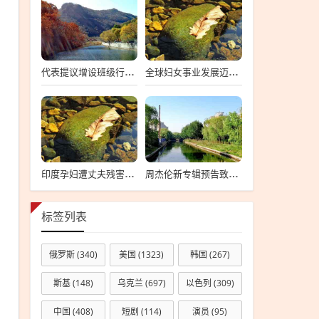
代表提议增设班级行政助理岗位，深度探讨其必要性与可行性
全球妇女事业发展迈入新的里程碑
印度孕妇遭丈夫残害事件深度解析
周杰伦新专辑预告致敬多幅世界名画，深度解读与艺术融合的魅力
标签列表
俄罗斯
(340)
美国
(1323)
韩国
(267)
斯基
(148)
乌克兰
(697)
以色列
(309)
中国
(408)
短剧
(114)
演员
(95)