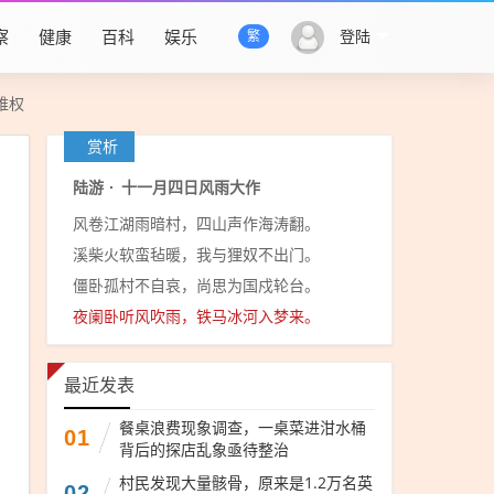
察
健康
百科
娱乐
登陆
繁
维权
赏析
陆游
·
十一月四日风雨大作
风卷江湖雨暗村，四山声作海涛翻。
溪柴火软蛮毡暖，我与狸奴不出门。
僵卧孤村不自哀，尚思为国戍轮台。
夜阑卧听风吹雨，铁马冰河入梦来。
最近发表
餐桌浪费现象调查，一桌菜进泔水桶
01
背后的探店乱象亟待整治
村民发现大量骸骨，原来是1.2万名英
02