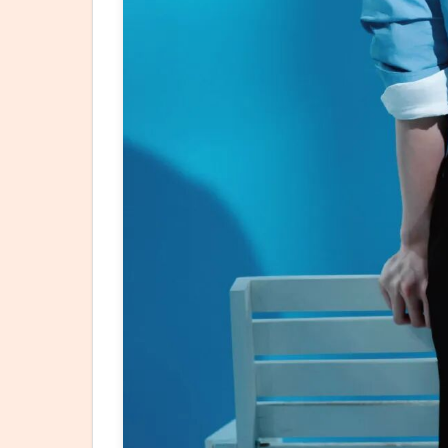
胡歌
杨紫
双作
品入
围