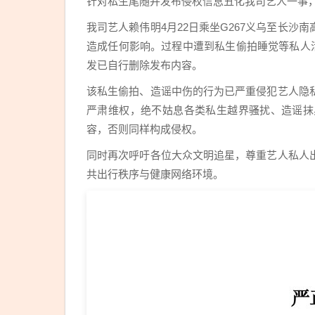
针对私生尾随并发布侵权信息丑化我司艺人一事，
我司艺人赖伟明4月22日乘坐G267义乌至长
造成任何影响。过程中遭到私生偷拍睡觉等私人
发已自行删除发布内容。
该私生偷拍、造谣中伤的行为已严重侵犯艺人隐
严肃维权，绝不姑息各类私生越界骚扰、造谣抹
容，否则同样构成侵权。
同时再次呼吁各位大众文明追星，尊重艺人私人
共出行秩序与健康网络环境。