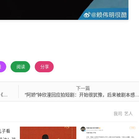
报
阅读
分享
下一篇
入围
“阿娇”钟欣潼回应拍短剧：开始很犹豫，后来被剧本感动，让我想尝试这个不一样的角色
我司
艺人