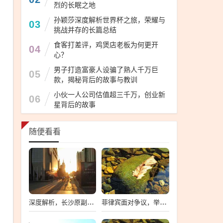
烈的长眠之地
孙颖莎深度解析世界杯之旅，荣耀与
03
挑战并存的长篇总结
食客打差评，鸡煲店老板为何更开
04
心？
男子打造富豪人设骗了熟人千万巨
05
款，揭秘背后的故事与教训
小伙一人公司估值超三千万，创业新
06
星背后的故事
随便看看
深度解析，长沙原副市长唐向阳被逮捕事件
菲律宾面对争议，举白旗背后否认的真实原因深度解析