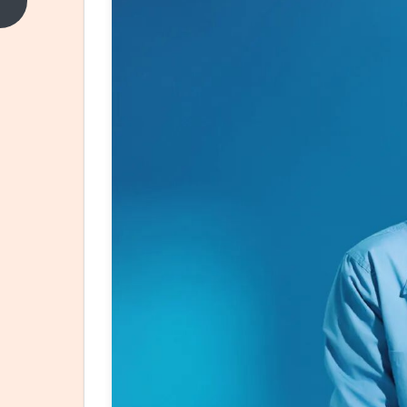
二阶
上一
篇
段：
梅婷
《六
姊
妹》
《好
好的
时
光》
《我
的后
半
生》
三部
剧冲
击女
主，