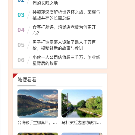
烈的长眠之地
孙颖莎深度解析世界杯之旅，荣耀与
03
挑战并存的长篇总结
食客打差评，鸡煲店老板为何更开
04
心？
男子打造富豪人设骗了熟人千万巨
05
款，揭秘背后的故事与教训
小伙一人公司估值超三千万，创业新
06
星背后的故事
随便看看
台湾歌手坣娜离世，音乐界痛失璀璨之星
马杜罗抵达纽约联邦法院，一场备受瞩目的司法之旅