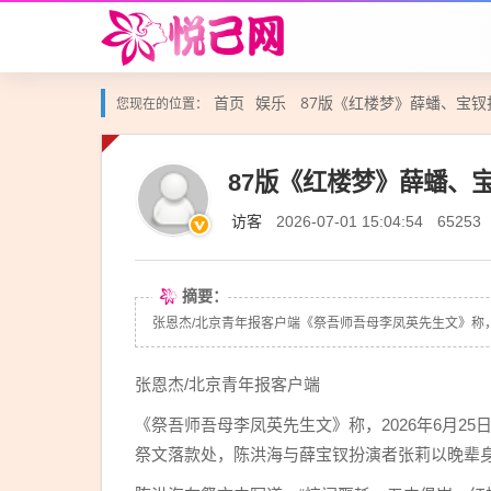
首页
娱乐
87版《红楼梦》薛蟠、宝钗
您现在的位置：
87版《红楼梦》薛蟠、
访客
2026-07-01 15:04:54
65253
摘要：
张恩杰/北京青年报客户端《祭吾师吾母李凤英先生文》称，2
张恩杰/北京青年报客户端
《祭吾师吾母李凤英先生文》称，2026年6月2
祭文落款处，陈洪海与薛宝钗扮演者张莉以晚辈