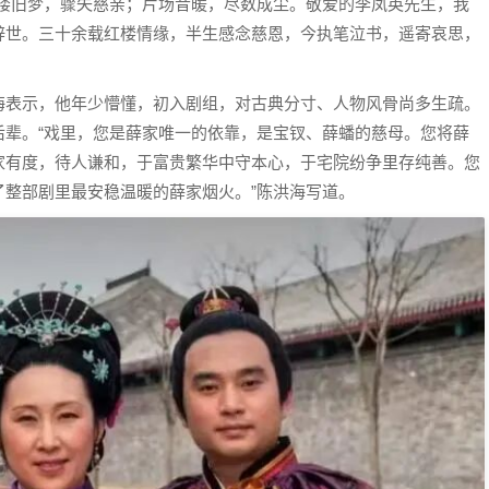
红楼旧梦，骤失慈亲；片场昔暖，尽数成尘。敬爱的李凤英先生，我
辞世。三十余载红楼情缘，半生感念慈恩，今执笔泣书，遥寄哀思，
海表示，他年少懵懂，初入剧组，对古典分寸、人物风骨尚多生疏。
后辈。“戏里，您是薛家唯一的依靠，是宝钗、薛蟠的慈母。您将薛
家有度，待人谦和，于富贵繁华中守本心，于宅院纷争里存纯善。您
整部剧里最安稳温暖的薛家烟火。”陈洪海写道。