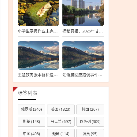
小学生寒假作业未完成离家出走，深度探究背后的原因与应对策略
揭秘真相，2026年甘肃省考标准答案不实传闻背后的真相探索
王楚钦向张本智和送上祝贺背后的故事
江语晨回应跑调事件，每个人都有失误，理解并接纳是关键
标签列表
俄罗斯
(340)
美国
(1323)
韩国
(267)
斯基
(148)
乌克兰
(697)
以色列
(309)
中国
(408)
短剧
(114)
演员
(95)