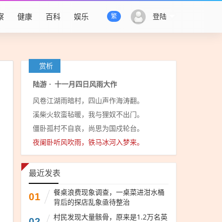
察
健康
百科
娱乐
登陆
繁
赏析
陆游
·
十一月四日风雨大作
风卷江湖雨暗村，四山声作海涛翻。
溪柴火软蛮毡暖，我与狸奴不出门。
僵卧孤村不自哀，尚思为国戍轮台。
夜阑卧听风吹雨，铁马冰河入梦来。
最近发表
餐桌浪费现象调查，一桌菜进泔水桶
01
背后的探店乱象亟待整治
村民发现大量骸骨，原来是1.2万名英
02