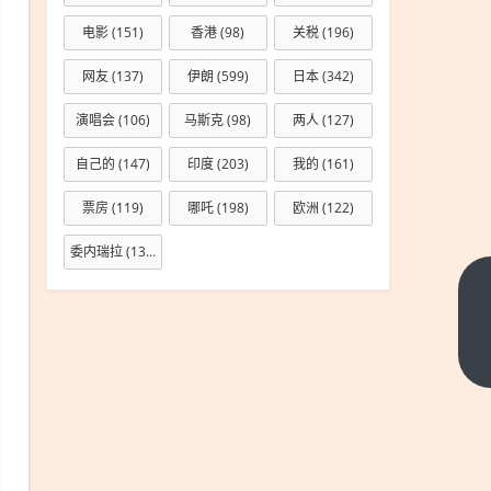
电影
(151)
香港
(98)
关税
(196)
网友
(137)
伊朗
(599)
日本
(342)
演唱会
(106)
马斯克
(98)
两人
(127)
自己的
(147)
印度
(203)
我的
(161)
票房
(119)
哪吒
(198)
欧洲
(122)
委内瑞拉
(133)
张凌
赫自
曝体
下一
篇
检时
做了
一项
检