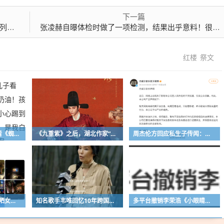
下一篇
德沃
张凌赫自曝体检时做了一项检测，结果出乎意料！很多人都会忽视，严重或引发休克
红楼
祭文
女星陈凯琳带3个儿子看《蜘蛛侠》被观众淋奶油！孩子兴奋叫出声，还不小心踢到前排座椅，本人发声：是我自己的失误，已报警备案
《九重紫》之后，湖北作家“吱吱”作品《花开锦绣》再被影视化，丁禹兮、邓恩熙主演，8月9日开播
周杰伦方回应私生子传闻：不实信息，纯属恶意造谣，其刻意影射、哗众取宠以博取流量的行为，本公司予以严厉的谴责
首次官宣恋情！姆巴佩晒女友背影照，称“有你在的每一天都是晴天”，女友系西班牙顶流女星，曾有中国游客偶遇二人出游，姆巴佩态度亲和
知名歌手韦唯回忆10年跨国婚姻：完全就是上当，婚后才知道对方比自己大25岁，表面光鲜藏着控制和暴力
多平台撤销李荣浩《小眼睛》作曲署名，4个月前他曾发长文：“我没有抄袭！我一定会处理好这件事，大家一定等我消息”