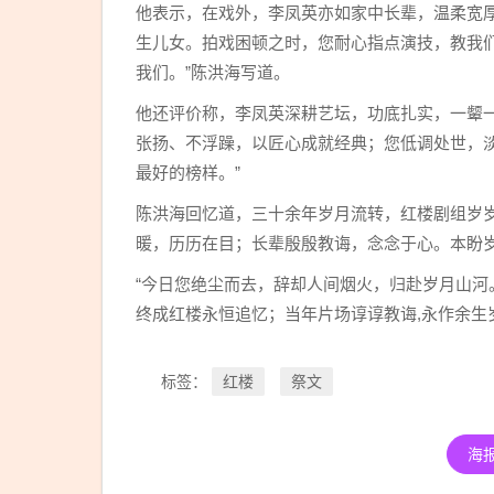
他表示，在戏外，李凤英亦如家中长辈，温柔宽
生儿女。拍戏困顿之时，您耐心指点演技，教我
我们。”陈洪海写道。
他还评价称，李凤英深耕艺坛，功底扎实，一颦
张扬、不浮躁，以匠心成就经典；您低调处世，
最好的榜样。”
陈洪海回忆道，三十余年岁月流转，红楼剧组岁
暖，历历在目；长辈殷殷教诲，念念于心。本盼
“今日您绝尘而去，辞却人间烟火，归赴岁月山河
终成红楼永恒追忆；当年片场谆谆教诲,永作余生
红楼
祭文
标签：
海