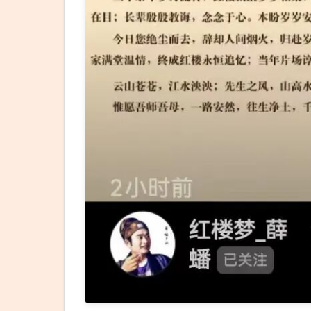
曾在
《哈
利·
波
特》
系列
电影
中饰
演老
年格
林德
沃