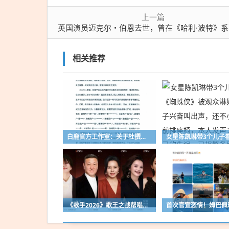
上一篇
英国演员迈克尔・伯恩去世，曾在《哈利·波特》系列电影中饰演老年格林
相关推荐
白鹿官方工作室：关于杜撰艺人参与“权色交易”、编造及歪曲艺人私人情感关系、捏造不实恋情一事，将持续全网取证，严肃追责
《歌手2026》歌王之战帮唱嘉宾官宣：毛阿敏帮唱齐豫，韩磊帮唱胡彦斌，龚琳娜帮唱尤长靖，吴碧霞帮唱万妮达，欧阳娜娜帮唱窦靖童