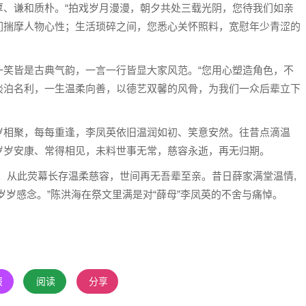
厚、谦和质朴。“拍戏岁月漫漫，朝夕共处三载光阴，您待我们如亲
们揣摩人物心性；生活琐碎之间，您悉心关怀照料，宽慰年少青涩的
一笑皆是古典气韵，一言一行皆显大家风范。“您用心塑造角色，不
淡泊名利，一生温柔向善，以德艺双馨的风骨，为我们一众后辈立下
岁相聚，每每重逢，李凤英依旧温润如初、笑意安然。往昔点滴温
岁岁安康、常得相见，未料世事无常，慈容永逝，再无归期。
。从此荧幕长存温柔慈容，世间再无吾辈至亲。昔日薛家满堂温情,
岁岁感念。”陈洪海在祭文里满是对“薛母”李凤英的不舍与痛悼。
报
阅读
分享