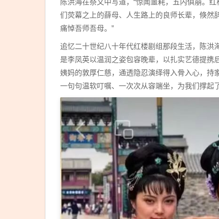
陈洪海在祭文中写道，“惊闻噩耗，五内俱崩。
们荧幕之上的薛母、人生路上的良师长辈，倏然
痛悼吾师吾母。”
追忆二十世纪八十年代红楼剧组那段生活，陈洪
是李凤英以温润之姿包容晚辈，以扎实艺德提携
姨妈的敦厚仁慈，通透隐忍演绎得入骨入心，持
一句句温软叮嘱、一次次从容端坐，为我们撑起了