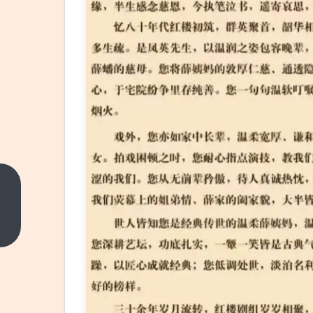
英国
演员
迈克
上一
篇
尔・
伯恩
去
世，