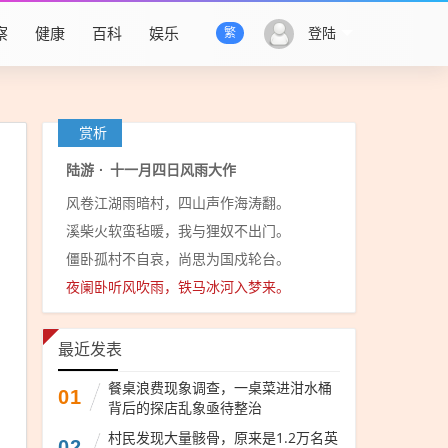
察
健康
百科
娱乐
登陆
繁
赏析
陆游
·
十一月四日风雨大作
风卷江湖雨暗村，四山声作海涛翻。
溪柴火软蛮毡暖，我与狸奴不出门。
僵卧孤村不自哀，尚思为国戍轮台。
夜阑卧听风吹雨，铁马冰河入梦来。
最近发表
餐桌浪费现象调查，一桌菜进泔水桶
01
背后的探店乱象亟待整治
村民发现大量骸骨，原来是1.2万名英
02