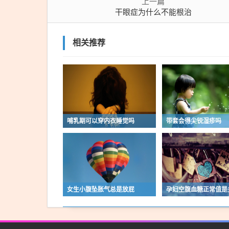
上一篇
干眼症为什么不能根治
相关推荐
哺乳期可以穿内衣睡觉吗
带套会得尖锐湿疹吗
女生小腹坠胀气总是放屁
孕妇空腹血糖正常值是