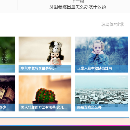
下一篇
牙龈萎缩出血怎么办吃什么药
玻璃体#症状
空气中氮气含量是多少
正常人都有脑缺血灶吗
多少
男人壮腰的方法有哪些 这几个技巧来帮忙
眼睛涩痛怎么办