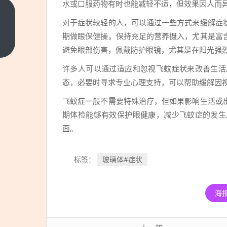
水或口服药物有时也能减轻不适，但效果因人而
干
对于症状较轻的人，可以通过一些方式来缓解症
眼
期做眼保健操。保持充足的营养摄入，尤其是富
症
上
避免眼部伤害，佩戴防护眼镜，尤其是在阳光强
一
为
篇
什
许多人可以通过适应和忽视飞蚊症状来改善生活
么
态，必要时寻求专业心理支持，可以帮助缓解因
不
飞蚊症一般不需要特殊治疗，但如果影响生活或
能
期体检能够有效保护眼健康，减少飞蚊症的发生
根
面。
治
玻璃体#症状
标签：
海