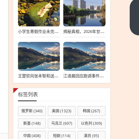
牙
龈
萎
下
小学生寒假作业未完成离家出走，深度探究背后的原因与应对策略
揭秘真相，2026年甘肃省考标准答案不实传闻背后的真相探索
一
缩
篇
出
血
怎
么
办
王楚钦向张本智和送上祝贺背后的故事
江语晨回应跑调事件，每个人都有失误，理解并接纳是关键
吃
什
标签列表
么
药
俄罗斯
(340)
美国
(1323)
韩国
(267)
斯基
(148)
乌克兰
(697)
以色列
(309)
中国
(408)
短剧
(114)
演员
(95)