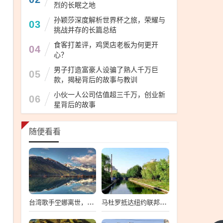
烈的长眠之地
孙颖莎深度解析世界杯之旅，荣耀与
03
挑战并存的长篇总结
食客打差评，鸡煲店老板为何更开
04
心？
男子打造富豪人设骗了熟人千万巨
05
款，揭秘背后的故事与教训
小伙一人公司估值超三千万，创业新
06
星背后的故事
随便看看
台湾歌手坣娜离世，音乐界痛失璀璨之星
马杜罗抵达纽约联邦法院，一场备受瞩目的司法之旅