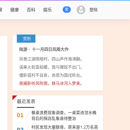
察
健康
百科
娱乐
登陆
繁
赏析
陆游
·
十一月四日风雨大作
风卷江湖雨暗村，四山声作海涛翻。
溪柴火软蛮毡暖，我与狸奴不出门。
僵卧孤村不自哀，尚思为国戍轮台。
夜阑卧听风吹雨，铁马冰河入梦来。
最近发表
餐桌浪费现象调查，一桌菜进泔水桶
01
背后的探店乱象亟待整治
村民发现大量骸骨，原来是1.2万名英
02