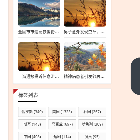
全国市市通高铁省份数首次突破两位数，中国高铁建设迈入新时代
男子意外发现虫草，四天采收数百根，探寻背后的故事与影响
《GTA6》
上海通报投诉信息泄露事件，向12345投诉遭遇信息泄露的警示与反思
精神病患者引发邻居制毒疑云，事件深度解析与公众反响观察
耗资巨
大！仅水
下一篇
体系统就
标签列表
烧了20亿
元
俄罗斯
(340)
美国
(1323)
韩国
(267)
斯基
(148)
乌克兰
(697)
以色列
(309)
中国
(408)
短剧
(114)
演员
(95)