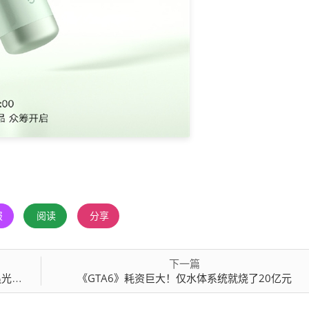
报
阅读
分享
下一篇
预售
《GTA6》耗资巨大！仅水体系统就烧了20亿元