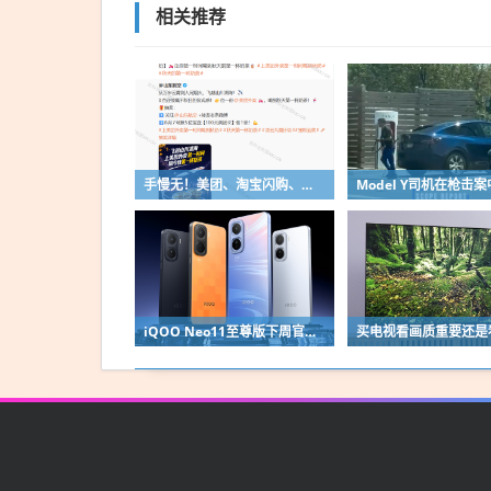
相关推荐
手慢无！美团、淘宝闪购、京东官宣“秋天第一杯奶茶”前方门店已爆单预警
iQOO Neo11至尊版下周官宣：搭载国产顶级2K直屏 同档唯一