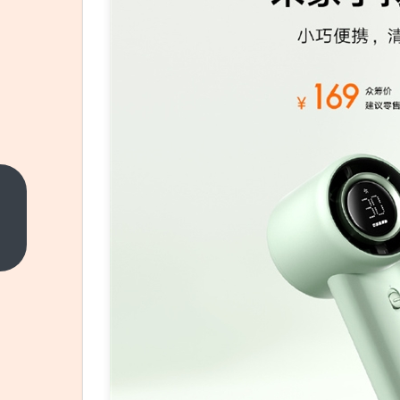
同比大
增
41%！
上一篇
岚图6
月交付
14223
辆：国
产FUV
追光S