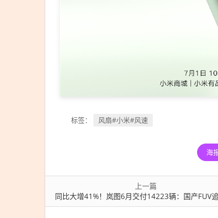
即将开
启预售
风扇#小米#风速
标签：
海
上一篇
同比大增41%！岚图6月交付14223辆：国产FUV追光S即将开启