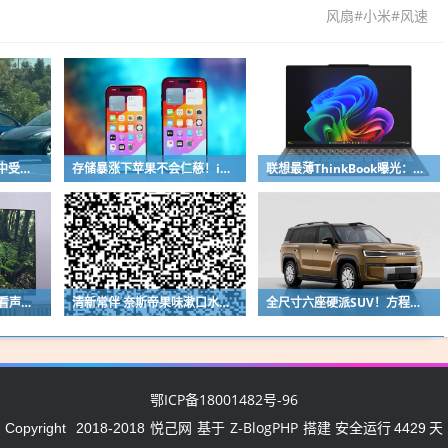
风扇#小米#风速
Model Y司机在枪击案中受伤！车主请求特斯拉增加一键解锁、跑路功能
存储暴涨下苹果不会仁慈！iPhone 18 Pro系列价格预测：国行万元起步没啥问题
联想最薄ThinkBook曝光：边缘比USB-C接口还薄
买电视看画质重要还是看声音重要：很多人都搞错了
清新常伴 奈斯帝果味漱口水大促：16.7元到手72条
全尺寸六座硬派SUV！方程豹钛9新车申报：车长超5.2米
鄂ICP备18001482号-96
悦己网
Z-BlogPHP
Copyright
2018-2018
基于
搭建 安全运行
4429
天