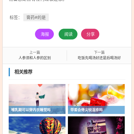
膏药#的是
标签：
海报
阅读
分享
上一篇
下一篇
人参须和人参的区别
吃饭先喝汤好还是后喝汤好
相关推荐
哺乳期可以穿内衣睡觉吗
带套会得尖锐湿疹吗