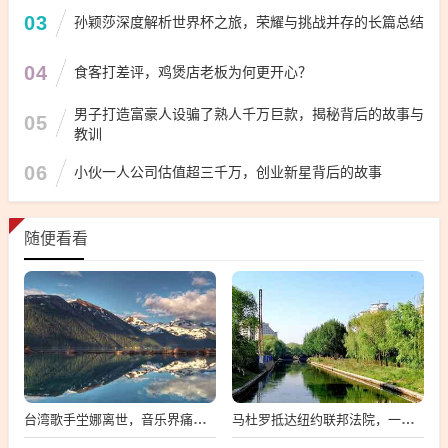
03
孙颖莎深度解析世界杯之旅，荣耀与挑战并存的长篇总结
04
食客打差评，鸡煲店老板为何更开心？
男子打造富豪人设骗了熟人千万巨款，揭秘背后的故事与
05
教训
06
小伙一人公司估值超三千万，创业新星背后的故事
随便看看
台湾歌手坣娜离世，音乐界痛失璀璨之星
马杜罗抵达纽约联邦法院，一场备受瞩目的司法之旅