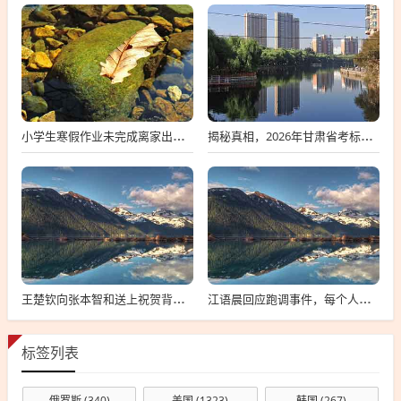
小学生寒假作业未完成离家出走，深度探究背后的原因与应对策略
揭秘真相，2026年甘肃省考标准答案不实传闻背后的真相探索
王楚钦向张本智和送上祝贺背后的故事
江语晨回应跑调事件，每个人都有失误，理解并接纳是关键
标签列表
俄罗斯
(340)
美国
(1323)
韩国
(267)