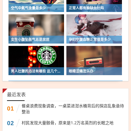
空气中氮气含量是多少
正常人都有脑缺血灶吗
女生小腹坠胀气总是放屁
孕妇空腹血糖正常值是多少
男人壮腰的方法有哪些 这几个技巧来帮忙
眼睛涩痛怎么办
最近发表
餐桌浪费现象调查，一桌菜进泔水桶背后的探店乱象亟待
01
整治
02
村民发现大量骸骨，原来是1.2万名英烈的长眠之地