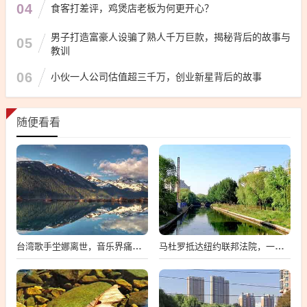
04
食客打差评，鸡煲店老板为何更开心？
男子打造富豪人设骗了熟人千万巨款，揭秘背后的故事与
05
教训
06
小伙一人公司估值超三千万，创业新星背后的故事
随便看看
台湾歌手坣娜离世，音乐界痛失璀璨之星
马杜罗抵达纽约联邦法院，一场备受瞩目的司法之旅