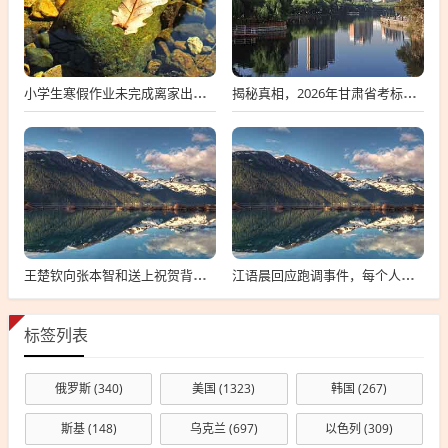
小学生寒假作业未完成离家出走，深度探究背后的原因与应对策略
揭秘真相，2026年甘肃省考标准答案不实传闻背后的真相探索
王楚钦向张本智和送上祝贺背后的故事
江语晨回应跑调事件，每个人都有失误，理解并接纳是关键
标签列表
俄罗斯
(340)
美国
(1323)
韩国
(267)
斯基
(148)
乌克兰
(697)
以色列
(309)