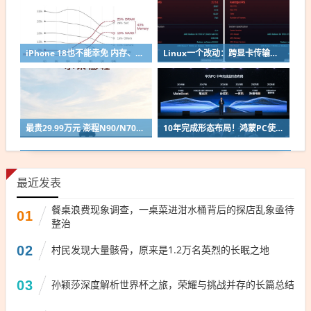
iPhone 18也不能幸免 内存、闪存吞噬手机利润：成本占到43%
Linux一个改动：跨显卡传输性能涨超80%！
最贵29.99万元 澎程N90/N70官宣后！雷军：要让小米汽车走出米粉圈
10年完成形态布局！鸿蒙PC使用时长已与华为传统架构Windows电脑持平
最近发表
餐桌浪费现象调查，一桌菜进泔水桶背后的探店乱象亟待
01
整治
02
村民发现大量骸骨，原来是1.2万名英烈的长眠之地
03
孙颖莎深度解析世界杯之旅，荣耀与挑战并存的长篇总结