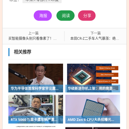
海报
阅读
分享
上一篇
下一篇
买智能摄像头别只看像素了！7月1日起新规施行：认准星级
本田CR-Z二手车人气暴涨：绝版手动混动轿跑火了！
相关推荐
华为半导体首席科学家罕见露面：摩尔定律迭代逻辑已变 经济性早已停滞
华硕新迷你机上架：用的竟是AMD Zen 2改名老芯片！
RTX 5060 Ti显卡遭车祸严重变形：因PCB短未伤到核心成功修复
AMD Zen 6 CPU大杀招曝光：不再无脑全核拉满！