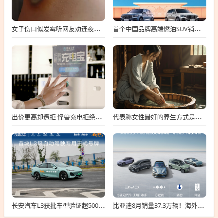
女子伤口似发霉听网友劝连夜就医 属凝血过程中正常现象
首个中国品牌高端燃油SUV销冠！吉利星越L总销量破100万台
出价更高却遭拒 怪兽充电拒绝高瓴私有化要约
代表称女性最好的养生方式是保暖：可用干姜、红花、艾叶泡脚
长安汽车L3获批车型验证超500万公里：无任何违规！
比亚迪8月销量37.3万辆！海外卖疯了 暴增146%