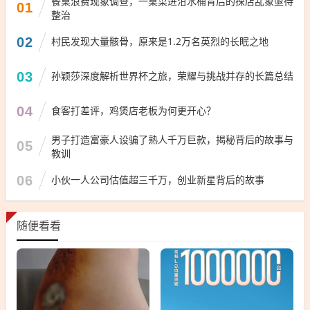
餐桌浪费现象调查，一桌菜进泔水桶背后的探店乱象亟待
01
整治
02
村民发现大量骸骨，原来是1.2万名英烈的长眠之地
03
孙颖莎深度解析世界杯之旅，荣耀与挑战并存的长篇总结
04
食客打差评，鸡煲店老板为何更开心？
男子打造富豪人设骗了熟人千万巨款，揭秘背后的故事与
05
教训
06
小伙一人公司估值超三千万，创业新星背后的故事
随便看看