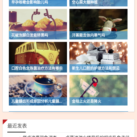
早孕咳嗽会影响胎儿吗
空心菜大棚种植
花椒泡脚白发能转黑吗
汗蒸能去体内寒气吗
口腔白色念珠菌治疗方法有哪些
新生儿口腔的护理方法和禁忌
儿童龋齿形成原因分析儿童龋齿应如何预防
金桔上火还是降火
最近发表