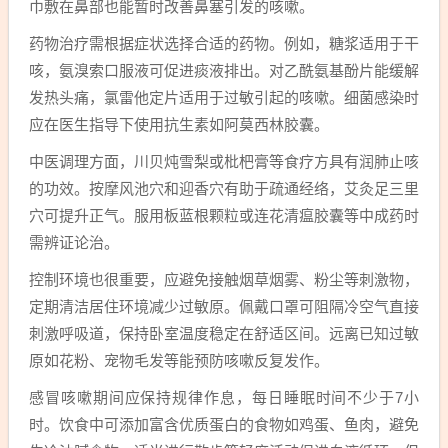
巾敷在鼻部也能暂时改善鼻塞引发的咳嗽。
药物治疗需根据症状选择合适的药物。例如，糖浆适用于干
咳，氨溴索口服液可促进痰液排出。对乙酰氨基酚片能缓解
发热头痛，氯雷他定片适用于过敏引起的咳嗽。细菌感染时
应在医生指导下使用抗生素如阿莫西林胶囊。
中医调理方面，川贝炖雪梨或枇杷膏等食疗方具有润肺止咳
的功效。按摩风池穴和迎香穴有助于疏通经络，艾灸足三里
穴可提升正气。服用板蓝根颗粒或连花清瘟胶囊等中成药时
需辨证论治。
控制环境也很重要，应避免接触烟草烟雾、粉尘等刺激物，
定期清洁居住环境减少过敏原。佩戴口罩可阻隔冷空气直接
刺激呼吸道，保持卧室温度稳定在舒适区间。远离已知过敏
原如花粉、宠物毛发等能预防咳嗽反复发作。
感冒咳嗽期间应保持规律作息，每日睡眠时间不少于7小
时。饮食中可添加富含优质蛋白的食物如鸡蛋、鱼肉，避免