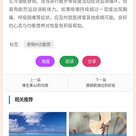
生冷油腻食物。适当进行散步等轻度活动促进血液循环，但
避免剧烈运动消耗体力。如果咳嗽持续超过一周或出现胸
痛、呼吸困难等症状，应及时就医排查其他疾病可能。良好
的心态与均衡营养对恢复有积极帮助。
食物#过敏原
标签：
海报
阅读
分享
上一篇
下一篇
维生素d2的功效
腓肠肌强壮的好处
相关推荐