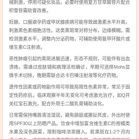
械刺激，停用可疑化妆品，必要时使用复方甘草酸苷片配合
积雪苷霜软膏改善。
妊娠、口服避孕药或甲状腺疾病可能导致雌激素水平升高，
刺激黑色素细胞活性。这类黑斑常对称分布，边缘模糊。需
检测激素水平，调整内分泌药物，可辅助使用氨甲环酸片或
维生素C注射液。
恶性肿瘤引起的黑斑进展迅速，形态不规则，可能伴有出血
溃疡。需通过皮肤镜和病理活检确诊，早期可选择Mohs显
微手术切除，晚期需联合达卡巴嗪注射液等化疗药物。
遗传性因素或药物副作用可导致局限性色素异常，常见于固
定性药疹后。临床观察半年无变化可考虑激光治疗，如Q开
关红宝石激光，配合外用壬二酸乳膏辅助淡化。
日常需保持嘴唇清洁湿润，避免舔舐或撕扯死皮，外出时使
用SPF30以上防晒产品。饮食中增加富含维生素C的柑橘类
水果及深色蔬菜，限制咖啡浓茶摄入。若黑斑在1-2个月内