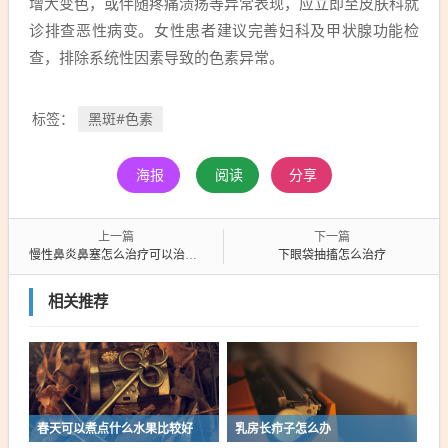
增大变色，或伴随疼痛溃疡等异常表现，应立即至皮肤科就
诊排查恶性病变。女性患者建议完善妇科及甲状腺功能检
查，排除系统性因素导致的色素异常。
黑斑#色素
标签：
海报
阅读
分享
上一篇
下一篇
慢性鼻炎鼻塞怎么治疗可以治愈吗
下眼袋抽搐怎么治疗
相关推荐
春天可以煮点什么水果比较好
乳房长疖子怎么办