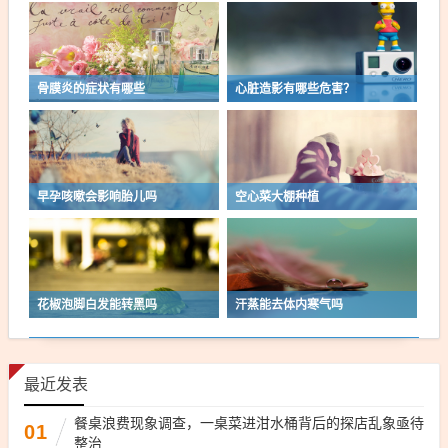
骨膜炎的症状有哪些
心脏造影有哪些危害？
早孕咳嗽会影响胎儿吗
空心菜大棚种植
花椒泡脚白发能转黑吗
汗蒸能去体内寒气吗
最近发表
餐桌浪费现象调查，一桌菜进泔水桶背后的探店乱象亟待
01
整治