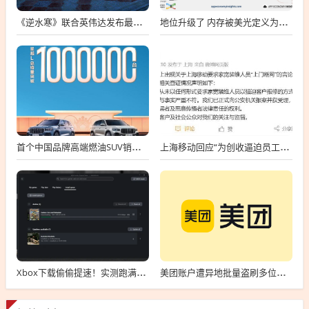
《逆水寒》联合英伟达发布最新全景光追效果 RTX 4060即可开启
地位升级了 内存被美光定义为战略物资：想买要签5年长期合同
首个中国品牌高端燃油SUV销冠！吉利星越L总销量破100万台
上海移动回应“为创收逼迫员工上门断网”：与事实严重不符
Xbox下载偷偷提速！实测跑满250Mbs
美团账户遭异地批量盗刷多位用户中招 回应：或遭遇电信诈骗 正配合警方调查