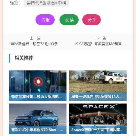
第四代#金刚石#中科
标签：
海报
阅读
分享
上一篇
下一篇
100%新疆棉：珍喜7A毛巾3条仅18.55元
19.98万起！东风奕派M8预售订单破1万台：全系标配华为乾崑6件套
相关推荐
微信地震预警上线两大新功能：可反馈震感、自动提醒更新位置
秘鲁一架观光飞机坠毁致13人死亡 涉事机型为塞斯纳C-208
雷军介绍小米澎程N70 Max：驾驶质感高级 日常使用舒适度很好
SpaceX被曝“一刀切”中国因素：从零件设备到员工 即便工厂位于中国境外