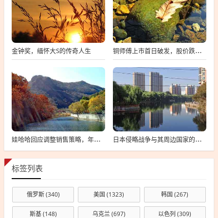
金钟奖，缅怀大S的传奇人生
铜师傅上市首日破发，股价跌近50%深度探究背后的原因
娃哈哈回应调整销售策略，年销300万以下的经销商或将受到影响
日本侵略战争与其周边国家的历史纠葛
标签列表
俄罗斯
(340)
美国
(1323)
韩国
(267)
斯基
(148)
乌克兰
(697)
以色列
(309)