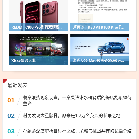
REDMI K100 Pro系列双旗舰官宣：8月11日发布
卢伟冰：REDMI K100 Pro打造4K档全能旗舰！无短板
Xbox复兴大业
澎程N90 Max预售价29.99万引爆行业！雷军：冰箱彩电大沙发是小米强项 我们做家电的
最近发表
餐桌浪费现象调查，一桌菜进泔水桶背后的探店乱象亟待
01
整治
02
村民发现大量骸骨，原来是1.2万名英烈的长眠之地
03
孙颖莎深度解析世界杯之旅，荣耀与挑战并存的长篇总结