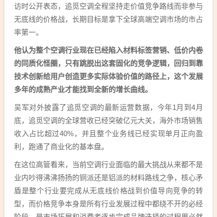
访时公开表态，追觅空调全程坚持走价值竞争路线而非参与
无底线的价格战，长期目标是拿下全球高端空调市场的市占
率第一。
他认为整个空调行业现在已经陷入材料标签营销、低价内卷
的同质化怪圈，只有跳脱出这套固化的竞争逻辑，回归到靠
技术创新给用户创造更多实际体验价值的路径上，这个发展
多年的成熟产业才能找到全新的增长曲线。
吴军对外披露了追觅空调的最新运营数据，今年1月到4月
底，追觅空调的全球营收已经突破亿元大关，海外市场销售
收入占比超过40%，并且整个业务线已经实现单月正向盈
利，跑通了商业化的基本盘。
在这位高管看来，当前空调行业面临的最大挑战从来都不是
业内吵得沸沸扬扬的铜派还是铝派的材料路线之争，核心矛
盾是整个行业要完成从无底线价格战到价值导向竞争的转
型，而价格竞争本身是所有行业发展过程中都绕不开的必经
阶段，是市场拓展和消费者逐步完成品牌选择的过程里必然