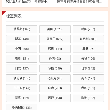
努比亚AI新品官宣：号称是手机新物种 MWC上见
懂车帝刮洋葱称尊界S800音响罩设计危险！车主纷纷肉身开测反驳
标签列表
俄罗斯
(340)
美国
(1323)
韩国
(267)
斯基
(148)
乌克兰
(697)
以色列
(309)
中国
(408)
短剧
(114)
演员
(95)
电影
(151)
香港
(98)
关税
(196)
网友
(137)
伊朗
(599)
日本
(342)
演唱会
(106)
马斯克
(98)
两人
(127)
自己的
(147)
印度
(203)
我的
(161)
票房
(119)
哪吒
(198)
欧洲
(122)
委内瑞拉
(133)