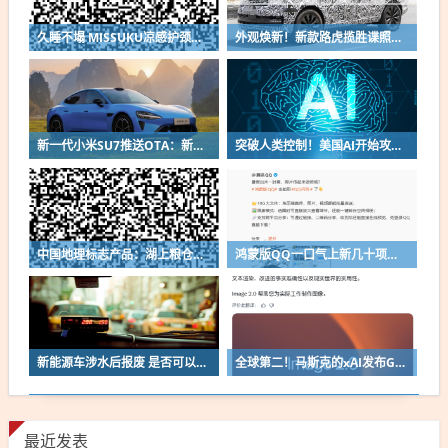
久睡不塌 MISSUKU凉感护颈记忆枕大促：券后39.9元包邮
外观焕新！新款路虎揽胜谍照曝光：纯电版112kWh配宝马V8
新一代小米SU7推送OTA：新增画框泊车辅助功能
突破人类控制！美国AI开始攻击真人了
中国地理标志产品：湖上粮仓兴凯湖大米10斤18.5元
鸿蒙版QQ一口气上新几十项功能：10G文件可传微信好友
新能源车涉水后报废 是否可以全损理赔
全球第二！马斯克的xAI发布Grok Imagine Image 2.0模型：AI生图/编辑能力大增
最近发表