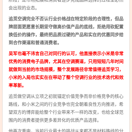
会出现的业态。
追觅空调完全不否认行业价格战在特定阶段的合理性，但品
牌层面更愿意长期坚守做高价值产品的底线，拒绝用砍配置
换低价的操作，最终把品质过硬的产品和实在的优惠同步给
到合作渠道和普通消费者。
吴军也毫不讳言自己对同行的认可，他直接表示小米是非常
优秀的消费电子品牌，尤其在空调赛道，只用短短几年时间
就做到当前的市场规模，整个发展路径非常值得追觅学习，
小米的入局也实实在在带动了整个空调行业的技术迭代和效
率革新。
追觅做空调从立项之初就锚定价值竞争而非价格竞争的核心
路线，和小米之间的行业竞争也完全朝着良性方向推进，希
望双方的博弈能给整个行业带来不一样的改变，也给全球范
围内的消费者提供更多差异化的优质产品选择。
他再次重申，当前行业最大的挑战从来都不是材料路线的分