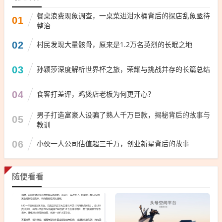
餐桌浪费现象调查，一桌菜进泔水桶背后的探店乱象亟待
01
整治
02
村民发现大量骸骨，原来是1.2万名英烈的长眠之地
03
孙颖莎深度解析世界杯之旅，荣耀与挑战并存的长篇总结
04
食客打差评，鸡煲店老板为何更开心？
男子打造富豪人设骗了熟人千万巨款，揭秘背后的故事与
05
教训
06
小伙一人公司估值超三千万，创业新星背后的故事
随便看看