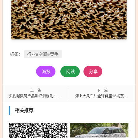
行业#空调#竞争
标签：
海报
阅读
分享
上一篇
下一篇
央视曝数码产品测评潜规则：特供样机、固件作弊、云端调控
海上大风车！全球首座16兆瓦张力腿浮式风电平台“海油安澜号”出港
相关推荐