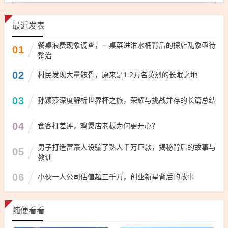
最近发表
餐桌浪费现象调查，一桌菜进泔水桶背后的探店乱象亟待
01
整治
02
村民发现大量骸骨，原来是1.2万名英烈的长眠之地
03
孙颖莎深度解析世界杯之旅，荣耀与挑战并存的长篇总结
04
食客打差评，鸡煲店老板为何更开心？
男子打造富豪人设骗了熟人千万巨款，揭秘背后的故事与
05
教训
06
小伙一人公司估值超三千万，创业新星背后的故事
随便看看