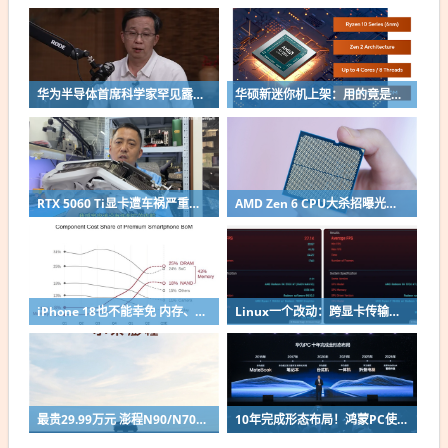
华为半导体首席科学家罕见露面：摩尔定律迭代逻辑已变 经济性早已停滞
华硕新迷你机上架：用的竟是AMD Zen 2改名老芯片！
RTX 5060 Ti显卡遭车祸严重变形：因PCB短未伤到核心成功修复
AMD Zen 6 CPU大杀招曝光：不再无脑全核拉满！
iPhone 18也不能幸免 内存、闪存吞噬手机利润：成本占到43%
Linux一个改动：跨显卡传输性能涨超80%！
最贵29.99万元 澎程N90/N70官宣后！雷军：要让小米汽车走出米粉圈
10年完成形态布局！鸿蒙PC使用时长已与华为传统架构Windows电脑持平