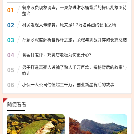
餐桌浪费现象调查，一桌菜进泔水桶背后的探店乱象亟待
01
整治
02
村民发现大量骸骨，原来是1.2万名英烈的长眠之地
03
孙颖莎深度解析世界杯之旅，荣耀与挑战并存的长篇总结
04
食客打差评，鸡煲店老板为何更开心？
男子打造富豪人设骗了熟人千万巨款，揭秘背后的故事与
05
教训
06
小伙一人公司估值超三千万，创业新星背后的故事
随便看看