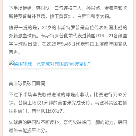
下半场伊始，韩国队一口气连换三人，孙兴慜、金镇圭和卡
斯特罗普替补登场，换下黄喜灿、白昇浩和李太锡。
值得一提的是，22岁的卡斯特罗普是首位代表韩国出战的
外籍混血球员。卡斯特罗普此前代表过德国U16-U21各级国
字号球队出战，在2025年9月6日代表韩国上演成年国家队
首秀。
南非球员破门瞬间
不过下半场率先取得进球的却是南非队，比赛进行到63分
钟，替换上场仅1分钟的莫雷米完成长传，马塞科禁区右侧
抽射破门，南非队1比0领先。
失球后的韩国队不断反扑，奈何欠缺临门一脚的能力，韩国
最终未能扳平比分。