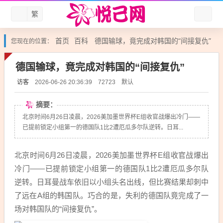
繁
首页
百科
德国输球，竟完成对韩国的“间接复仇”
您现在的位置：
德国输球，竟完成对韩国的“间接复仇”
访客
默认
2026-06-26 20:36:39
72723
摘要：
北京时间6月26日凌晨，2026美加墨世界杯E组收官战爆出冷门——
已提前锁定小组第一的德国队1比2遭厄瓜多尔队逆转。日耳...
北京时间6月26日凌晨，2026美加墨世界杯E组收官战爆出
冷门——已提前锁定小组第一的德国队1比2遭厄瓜多尔队
逆转。日耳曼战车依旧以小组头名出线，但比赛结果却刺中
了远在A组的韩国队。巧合的是，失利的德国队竟完成了一
场对韩国队的“间接复仇”。