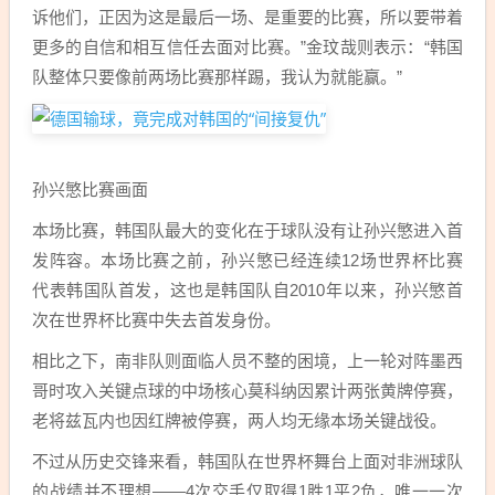
诉他们，正因为这是最后一场、是重要的比赛，所以要带着
更多的自信和相互信任去面对比赛。”金玟哉则表示：“韩国
队整体只要像前两场比赛那样踢，我认为就能赢。”
孙兴慜比赛画面
本场比赛，韩国队最大的变化在于球队没有让孙兴慜进入首
发阵容。本场比赛之前，孙兴慜已经连续12场世界杯比赛
代表韩国队首发，这也是韩国队自2010年以来，孙兴慜首
次在世界杯比赛中失去首发身份。
相比之下，南非队则面临人员不整的困境，上一轮对阵墨西
哥时攻入关键点球的中场核心莫科纳因累计两张黄牌停赛，
老将兹瓦内也因红牌被停赛，两人均无缘本场关键战役。
不过从历史交锋来看，韩国队在世界杯舞台上面对非洲球队
的战绩并不理想——4次交手仅取得1胜1平2负，唯一一次