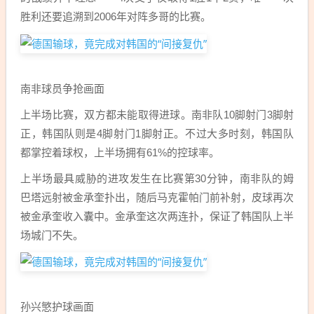
胜利还要追溯到2006年对阵多哥的比赛。
南非球员争抢画面
上半场比赛，双方都未能取得进球。南非队10脚射门3脚射
正，韩国队则是4脚射门1脚射正。不过大多时刻，韩国队
都掌控着球权，上半场拥有61%的控球率。
上半场最具威胁的进攻发生在比赛第30分钟，南非队的姆
巴塔远射被金承奎扑出，随后马克霍帕门前补射，皮球再次
被金承奎收入囊中。金承奎这次两连扑，保证了韩国队上半
场城门不失。
孙兴慜护球画面