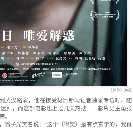
《爸爸》海报
》到武汉路演，他在接受极目新闻记者独家专访时，随
藏迷》，而这部电影也上过几天热搜——影片男主角张
帝。
”，翁子光笑着说：“这个（得奖）是有点玄学的，我真