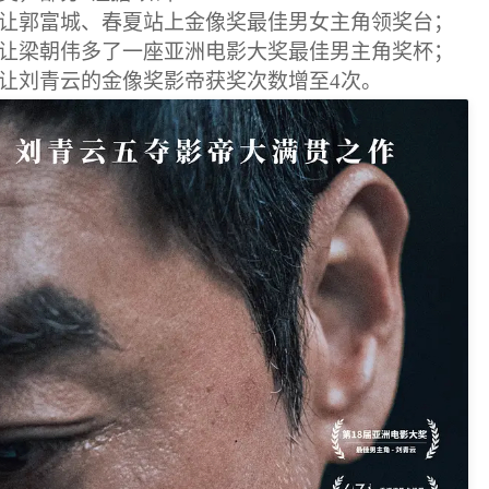
让郭富城、春夏站上金像奖最佳男女主角领奖台；
让梁朝伟多了一座亚洲电影大奖最佳男主角奖杯；
让刘青云的金像奖影帝获奖次数增至4次。