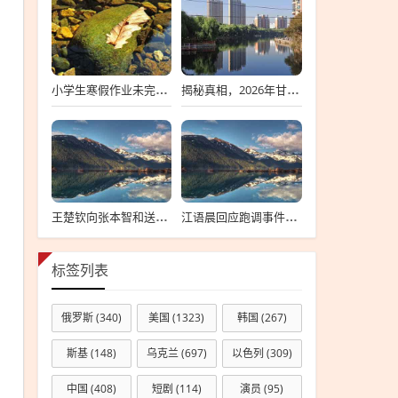
小学生寒假作业未完成离家出走，深度探究背后的原因与应对策略
揭秘真相，2026年甘肃省考标准答案不实传闻背后的真相探索
王楚钦向张本智和送上祝贺背后的故事
江语晨回应跑调事件，每个人都有失误，理解并接纳是关键
标签列表
俄罗斯
(340)
美国
(1323)
韩国
(267)
斯基
(148)
乌克兰
(697)
以色列
(309)
中国
(408)
短剧
(114)
演员
(95)