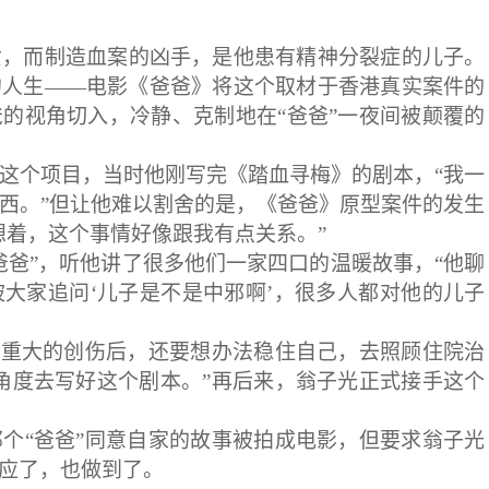
女，而制造血案的凶手，是他患有精神分裂症的儿子。
的人生——电影《爸爸》将这个取材于香港真实案件的
的视角切入，冷静、克制地在“爸爸”一夜间被颠覆的
这个项目，当时他刚写完《踏血寻梅》的剧本，“我一
西。”但让他难以割舍的是，《爸爸》原型案件的发生
想着，这个事情好像跟我有点关系。”
爸爸”，听他讲了很多他们一家四口的温暖故事，“他聊
大家追问‘儿子是不是中邪啊’，很多人都对他的儿子
此重大的创伤后，还要想办法稳住自己，去照顾住院治
角度去写好这个剧本。”再后来，翁子光正式接手这个
个“爸爸”同意自家的故事被拍成电影，但要求翁子光
应了，也做到了。