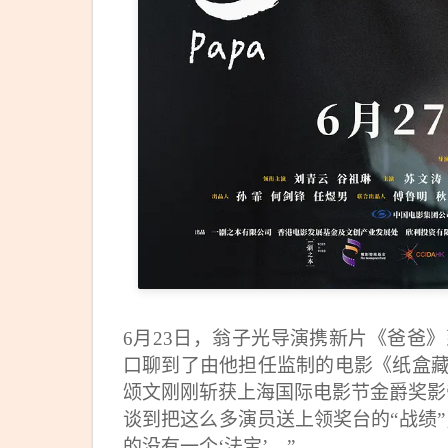
6月23日，翁子光导演携新片《爸爸
口聊到了由他担任监制的电影《纸盒
颂文刚刚斩获上海国际电影节金爵奖影
谈到把这么多演员送上领奖台的“战绩
的没有一个‘法宝’。”