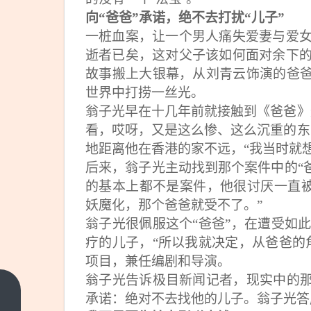
向“爸爸”承诺，绝不去打扰“儿子”
一桩血案，让一个男人痛失爱妻与爱
逝者已矣，这对父子该如何面对余下
故事搬上大银幕，从刘青云饰演的爸爸
世界中打捞一丝光。
翁子光早在十几年前就接触到《爸爸》
看，哎呀，又是这么惨、这么沉重的东
地距离他在香港的家不远，“我当时就
后来，翁子光主动找到那个案件中的“
的基本上都不是案件，他很讨厌一直被
妖魔化，那个爸爸就受不了。”
翁子光很佩服这个“爸爸”，在遭受如
疗的儿子，“所以我就决定，从爸爸的
项目，兼任编剧和导演。
翁子光告诉极目新闻记者，现实中的那
极目专
承诺：绝对不去找他的儿子。翁子光答