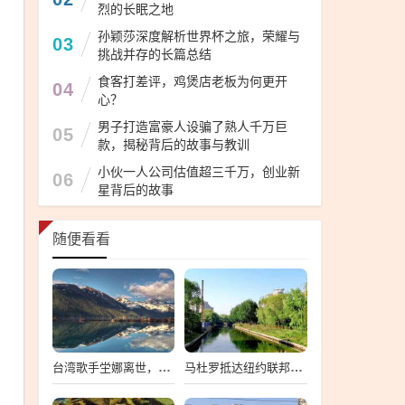
烈的长眠之地
孙颖莎深度解析世界杯之旅，荣耀与
03
挑战并存的长篇总结
食客打差评，鸡煲店老板为何更开
04
心？
男子打造富豪人设骗了熟人千万巨
05
款，揭秘背后的故事与教训
小伙一人公司估值超三千万，创业新
06
星背后的故事
随便看看
台湾歌手坣娜离世，音乐界痛失璀璨之星
马杜罗抵达纽约联邦法院，一场备受瞩目的司法之旅