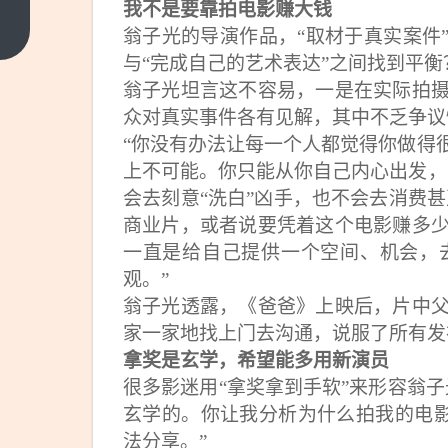
访｜从
我不是要靠拍电影赚大钱
《建党
上一篇
翁子光的导演作品，“取材于真实案件
伟业》
与“完成自己的艺术表达”之间找到平衡
《建军
翁子光坦言这不容易，一是在实际拍
大业》
众对真实事件各有见解，其中不乏争议
到《四
“你没有办法让每一个人都觉得你做得
渡》，
上不可能。你只能从你自己内心出发，
16年
会去刻意“洗白”凶手，也不会去消费甚
间三次
商业片，或者说要凭着这个电影赚多
饰演毛
一直是给自己提供一个空间、机会，
泽东，
观。”
演员刘
翁子光透露，《爸爸》上映后，片中
烨：创
家一家地找上门去沟通，说服了所有发
作有社
拿奖是玄学，希望能多用新演员
会意义
很多影迷用“拿奖拿到手软”来形容翁
的作
玄学的。你让我分析为什么拍我的电影
品，是
法分享。”
演员的