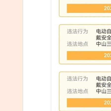
女方
为哈
佛医
学院
博士
双方
年龄
相差
20
岁