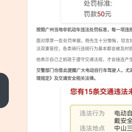
按照广州当地非机动车违法处罚标准，每一项违规行
面对厚厚一沓处罚单据，杨先生十分懊悔，坦言
法双重管控，各类骑行违规行为基本都会被及时
他表示自己之前疏于遵守交通法规，才会接连产
交警部门也借此提醒广大电动自行车驾驶人，尤
理规定》及交通安全相关法律。
比尔
·盖
茨第
上一
篇
三段
婚外
情曝
光：