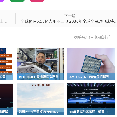
下一篇
0岁
全球仍有6.55亿人用不上电 2030年全球全民通电或将落空
罚单#孩子#电动自行车
华硕新迷你机上架：用的竟是AMD Zen 2改名老芯片！
RTX 5060 Ti显卡遭车祸严重变形：因PCB短未伤到核心成功修复
AMD Zen 6 CPU大杀招曝光：不再无脑全核拉满！
Linux一个改动：跨显卡传输性能涨超80%！
最贵29.99万元 澎程N90/N70官宣后！雷军：要让小米汽车走出米粉圈
10年完成形态布局！鸿蒙PC使用时长已与华为传统架构Windows电脑持平