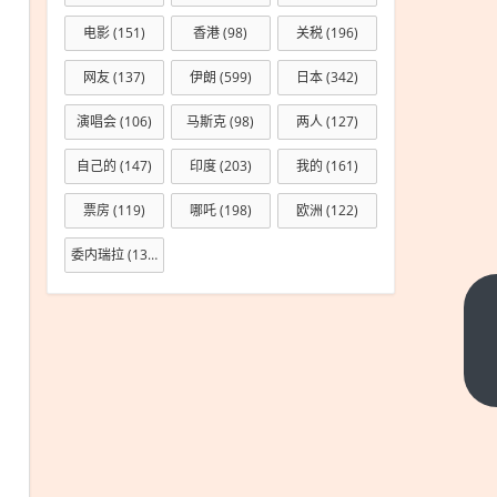
电影
(151)
香港
(98)
关税
(196)
网友
(137)
伊朗
(599)
日本
(342)
演唱会
(106)
马斯克
(98)
两人
(127)
自己的
(147)
印度
(203)
我的
(161)
票房
(119)
哪吒
(198)
欧洲
(122)
委内瑞拉
(133)
全球
仍有
6.55
下一
篇
亿人
用不
上电
2030