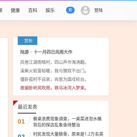
察
健康
百科
娱乐
登陆
繁
赏析
陆游
·
十一月四日风雨大作
风卷江湖雨暗村，四山声作海涛翻。
溪柴火软蛮毡暖，我与狸奴不出门。
僵卧孤村不自哀，尚思为国戍轮台。
夜阑卧听风吹雨，铁马冰河入梦来。
最近发表
餐桌浪费现象调查，一桌菜进泔水桶
01
背后的探店乱象亟待整治
村民发现大量骸骨，原来是1.2万名英
02