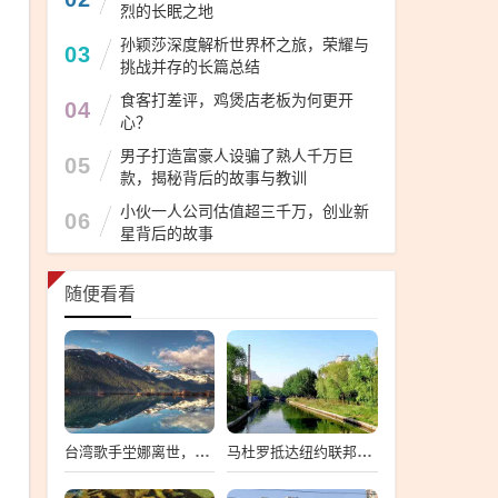
烈的长眠之地
孙颖莎深度解析世界杯之旅，荣耀与
03
挑战并存的长篇总结
食客打差评，鸡煲店老板为何更开
04
心？
男子打造富豪人设骗了熟人千万巨
05
款，揭秘背后的故事与教训
小伙一人公司估值超三千万，创业新
06
星背后的故事
随便看看
台湾歌手坣娜离世，音乐界痛失璀璨之星
马杜罗抵达纽约联邦法院，一场备受瞩目的司法之旅