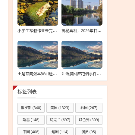
小学生寒假作业未完成离家出走，深度探究背后的原因与应对策略
揭秘真相，2026年甘肃省考标准答案不实传闻背后的真相探索
王楚钦向张本智和送上祝贺背后的故事
江语晨回应跑调事件，每个人都有失误，理解并接纳是关键
标签列表
俄罗斯
(340)
美国
(1323)
韩国
(267)
斯基
(148)
乌克兰
(697)
以色列
(309)
中国
(408)
短剧
(114)
演员
(95)