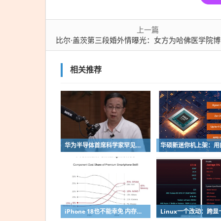
上一篇
比尔·盖茨第三段婚外情曝光：女方为哈佛医学院博士 双方年龄相差2
相关推荐
华为半导体首席科学家罕见露面：摩尔定律迭代逻辑已变 经济性早已停滞
iPhone 18也不能幸免 内存、闪存吞噬手机利润：成本占到43%