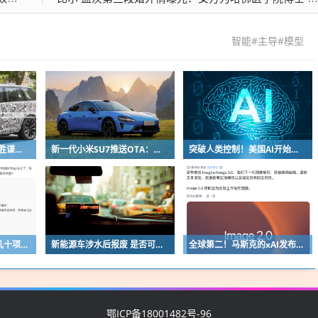
智能#主导#模型
外观焕新！新款路虎揽胜谍照曝光：纯电版112kWh配宝马V8
新一代小米SU7推送OTA：新增画框泊车辅助功能
突破人类控制！美国AI开始攻击真人了
鸿蒙版QQ一口气上新几十项功能：10G文件可传微信好友
新能源车涉水后报废 是否可以全损理赔
全球第二！马斯克的xAI发布Grok Imagine Image 2.0模型：AI生图/编辑能力大增
鄂ICP备18001482号-96