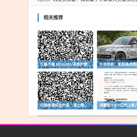
相关推荐
久睡不塌 MISSUKU凉感护颈记忆枕大促：券后39.9元包邮
中国地理标志产品：湖上粮仓兴凯湖大米10斤18.5元