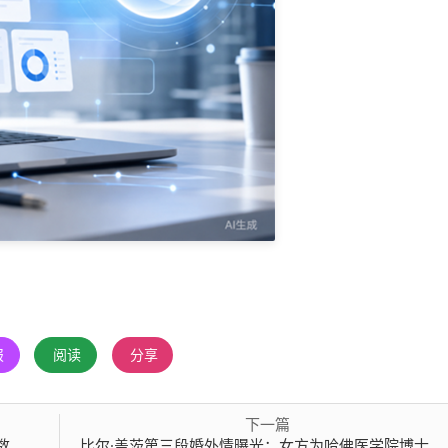
报
阅读
分享
下一篇
！
比尔·盖茨第三段婚外情曝光：女方为哈佛医学院博士 双方年龄相差20岁