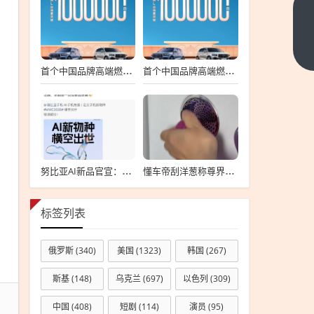
比尔
·盖
茨第
下一
篇
三段
首个中国品牌高端燃油SUV销冠！吉利星越L总销量破100万台
首个中国品牌高端燃油SUV销冠！吉利星越L总销量破100万台
婚外
情曝
光：
女方
为哈
努比亚AI新品官宣：号称是手机新物种 MWC上见
懂车帝刮洋葱称尊界S800音响罩设计危险！车主纷纷肉身开测反驳
佛医
学院
博士
标签列表
双方
年龄
俄罗斯
(340)
美国
(1323)
韩国
(267)
相差
斯基
(148)
乌克兰
(697)
以色列
(309)
20
岁
中国
(408)
短剧
(114)
演员
(95)