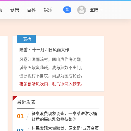
察
健康
百科
娱乐
登陆
繁
赏析
陆游
·
十一月四日风雨大作
风卷江湖雨暗村，四山声作海涛翻。
溪柴火软蛮毡暖，我与狸奴不出门。
僵卧孤村不自哀，尚思为国戍轮台。
夜阑卧听风吹雨，铁马冰河入梦来。
最近发表
餐桌浪费现象调查，一桌菜进泔水桶
01
背后的探店乱象亟待整治
村民发现大量骸骨，原来是1.2万名英
02