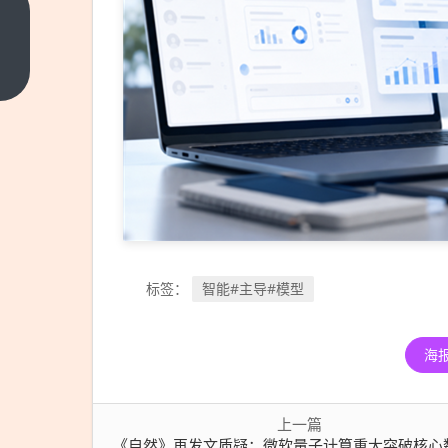
《自
然》
再发
上一
篇
文质
疑：
微软
量子
计算
重大
突破
核心
智能#主导#模型
标签：
数据
有问
海
题！
上一篇
《自然》再发文质疑：微软量子计算重大突破核心数据有问题