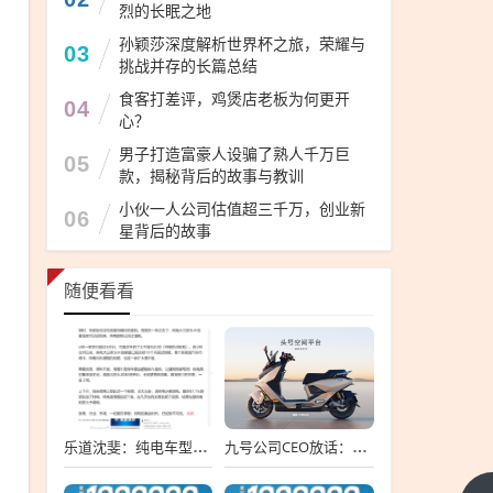
烈的长眠之地
孙颖莎深度解析世界杯之旅，荣耀与
03
挑战并存的长篇总结
食客打差评，鸡煲店老板为何更开
04
心？
男子打造富豪人设骗了熟人千万巨
05
款，揭秘背后的故事与教训
小伙一人公司估值超三千万，创业新
06
星背后的故事
随便看看
乐道沈斐：纯电车型的黄金时期 已势不可挡
九号公司CEO放话：未来十年电动车要超越燃油车