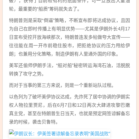
破），获得了目前较有利的纸面条件，可一旦放出大量油
轮，最重要的“船质”筹码就失去了。
特朗普则是采取“倒逼”策略，不断宣布即将达成协议，且因
为自己在即时传播上有明显优势——尤其是伊朗外长4月17
日宣布受控开放海峡那次，特朗普连发多帖做夸大宣传——
往往能在周一开市前稳住股市，把拒绝协议的压力甩给伊
朗；也兼用分化策略，制造伊朗有人里通外国的印象。
美军还偷师伊朗手法，“船对船”秘密转运海湾石油，活脱脱
转换了攻守之势。
而对于当事的第三方来说，则是一个重新站队过程。
以色列为了破坏美伊协议达成，先炸死了居中协调的伊朗实
权人物拉里贾尼，后在6月7日和12日两次大肆进攻黎巴嫩
真主党，甚至在特朗普生日当天，也就是预定网签谅解备忘
录的时候，袭击贝鲁特。