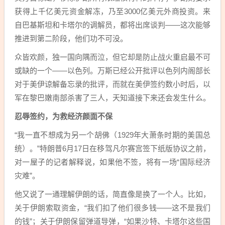
获得上千亿美元资金解冻，乃至3000亿美元外商投资。来
自巴基斯坦和卡塔尔的调解员，都将出席谈判——这次能够
推进到第二阶段，他们功不可没。
众皆欢颜，独一国向隅而泣，但它却是防止战火重启最不可
或缺的一个——以色列。万斯已经公开批评以色列内阁部长
对于美伊谅解备忘录的批评，而就在美伊签约数小时后，以
军在黎巴嫩南部杀害了三人，天知道接下来还会发生什么。
忍辱签约，为救经济颜面不保
“我一直不想成为另一个胡佛（1929年大萧条时期的美国总
统）。”特朗普6月17日在移驾凡尔赛宫签下纸版协议之前，
对一屋子的记者解释说，如果他不签，将有一场“国际经济
灾难”。
他又说了一通理解伊朗的话，简直像是换了一个人。比如，
关于伊朗索取资金，“我们扣了他们很多钱——这不是我们
的钱”；关于伊朗保留弹道导弹，“如果沙特、卡塔尔这些国