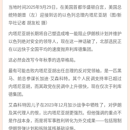
当地时间2025年9月29日，在美国首都华盛顿白宫，美国总
统特朗普（左）迎接到访的以色列总理内塔尼亚胡（图/新
华社记者 胡友松 摄）
内塔尼亚胡长期将自己塑造成唯一能阻止伊朗核计划并维护
以色列绝对安全的领导人，现在这一神话破了，北部选民正
在以远快于全国平均的速度抛弃利库德集团。
这必然会改写今年秋季的选举格局。
最有可能击败内塔尼亚胡出任总理的反对党领袖，是一匹黑
马、前总参谋长加迪·艾森科特。其个人民调支持率已超过
内塔尼亚胡，而其政党在民调中上升很快，现在仅次于利库
德集团。
艾森科特因儿子在2023年12月加沙战争中牺牲了，对伊朗
及其代理人的恨，比内塔尼亚胡更强烈。但他强调的重点不
是作战本身，而是将军事胜利转化为外交成果——包括限制
伊朗导弹计划和拆除其核基础设施。