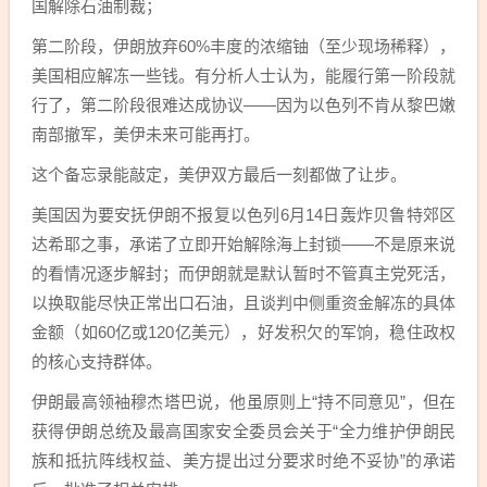
国解除石油制裁；
第二阶段，伊朗放弃60%丰度的浓缩铀（至少现场稀释），
美国相应解冻一些钱。有分析人士认为，能履行第一阶段就
行了，第二阶段很难达成协议——因为以色列不肯从黎巴嫩
南部撤军，美伊未来可能再打。
这个备忘录能敲定，美伊双方最后一刻都做了让步。
美国因为要安抚伊朗不报复以色列6月14日轰炸贝鲁特郊区
达希耶之事，承诺了立即开始解除海上封锁——不是原来说
的看情况逐步解封；而伊朗就是默认暂时不管真主党死活，
以换取能尽快正常出口石油，且谈判中侧重资金解冻的具体
金额（如60亿或120亿美元），好发积欠的军饷，稳住政权
的核心支持群体。
伊朗最高领袖穆杰塔巴说，他虽原则上“持不同意见”，但在
获得伊朗总统及最高国家安全委员会关于“全力维护伊朗民
族和抵抗阵线权益、美方提出过分要求时绝不妥协”的承诺