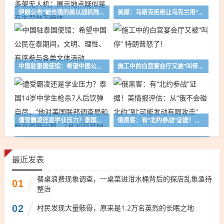
伊朗公布“被击落的美以战机残骸”：含F-15E、MC-130J、多架无人机；展示地点疑似是在大型地下掩体
美媒：马斯克拒绝让乌克兰用“星链”打击俄境内目标
中国驻泰国使馆：希望中国公民在泰期间，文明、理性、有序参与各类文体活动
施工中的白宫宴会厅又被“叫停” 特朗普怒了！
遭受霸凌还是学业压力？泰国14岁中学生枪杀7人后饮弹自尽，“他对美国联邦调查局和枪支很感兴趣，7月30日开始看其他国家枪击事件视频”
俄黑客：有“北约参战”证据！美情报评估：从“俄不会碰北约”到“可能发动有限攻击”
最近发表
餐桌浪费现象调查，一桌菜进泔水桶背后的探店乱象亟待
01
整治
02
村民发现大量骸骨，原来是1.2万名英烈的长眠之地