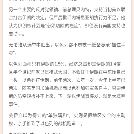
另一个主要的反对党领袖、前总理贝内特，支持当初美以联
合打击伊朗的决定，但严厉批评内塔尼亚胡执行力不足。他
认为伊朗核计划是“必须切除的癌症”，即便没有美国支持也
要动手。
无论谁从选举中胜出，以色列都不愿被一纸备忘录“捆住手
脚”。
以色列面积只有伊朗的1.5%，经济总量却是伊朗的1.4倍，
且半个世纪前就已是核武大国，不会甘于伊朗在中东压自己
一头。以色列打伊朗，前年两次，去年一次，今年上半年已
两次。随着美国加油机撤出而以色列加强军备自主，只要伊
朗的防空短板补不上来，下一轮以伊战事爆发，就是大概率
事件。
美伊自以为得计的“单独媾和”，实则是把地区安全的主动
权，亲手推到了以色列的战机跑道上。