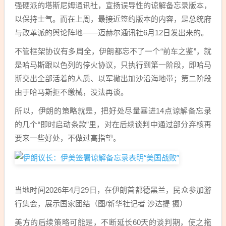
强硬派的塔斯尼姆通讯社，宣扬误导性的谅解备忘录版本，
以保持士气。而在上周，最接近签约版本的内容，是总统府
与改革派的舆论阵地——迈赫尔通讯社6月12日发出来的。
不管框架协议有多周全，伊朗都忘不了一个“前车之鉴”，就
是哈马斯跟以色列的停火协议，只执行到第一阶段，即哈马
斯交出全部活着的人质、以军撤出加沙沿海地带；第二阶段
由于哈马斯拒不缴械，没法再谈。
所以，伊朗的策略就是，把好处尽量塞进14点谅解备忘录
的几个“即时启动条款”里，对在后续谈判中通过部分弃核再
要来一些好处，不做过高指望。
当地时间2026年4月29日，在伊朗首都德黑兰，民众参加游
行集会，展示国家团结（图/新华社记者 沙达提 摄）
美方的后续策略可能是，不断延长60天的谈判期，使之拖