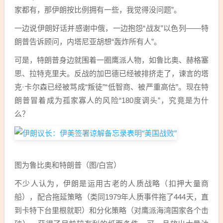
家都有，那伊朗按比例拥有一些，我觉得没问题”。
一边说伊朗好话并感谢中俄，一边抱怨“战友”以色列——特
朗普告诉顾问，内塔尼亚胡想“轰炸所有人”。
可是，特朗普身边就围着一圈鹰派人物，如鲁比奥、赫格塞
思、拉特克里夫。反战的加巴德已经被排挤走了，谏言的塔
克·卡尔森已经被骂成“叛徒”“低智商、被严重高估”。现在特
朗普冒着成为孤家寡人的风险“180度调头”，究竟是为什
么？
图为鲁比奥和特朗普（图/白宫）
不少人认为，伊朗是运用古老的人质战略（扣押大量商
船），配合拖延策略（类同1979年人质事件拖了444天，直
到卡特下台里根就职）和分化策略（对鹰派海湾国家各个击