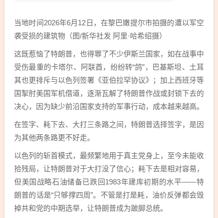
当地时间2026年6月12日，在黎巴嫩提尔市拍摄的遭以军空
袭受损的建筑物（图/新华社发 阿里·哈希绍摄）
这既惹恼了特朗普，也得罪了不少伊斯兰国家，如在战事中
受伤最重的卡塔尔、阿联酋，纷纷转“鸽”，巴基斯坦、土耳
其也更排斥与以色列签署《亚伯拉罕协议》；加上西班牙等
国掣肘美国军机借道，逐渐瓦解了特朗普作战或封锁下去的
决心，因为缺少前沿国家支持的军事行动，成本越来越高。
在签字、耗下去、大打三条路之间，特朗普选择签字，是因
为其他两条路更不好走。
以色列的斩首模式，最频繁地用于真主党身上，至今未能收
拾残局，让特朗普对于大打没了信心；耗下去是相对容易，
但美国战略石油储备已跌回1983年建库初期的水平——特
朗普的话是“只够撑四周”。不管是打是耗，油价反弹都会毁
掉共和党的中期选举，让特朗普成为跛脚总统。