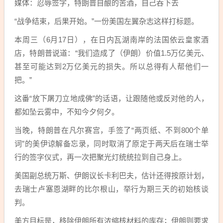
媒体：忍辱签字，特朗普自酿的苦酒，自己吞下去
“战争结束，后果开始。”一份美国左翼杂志这样打标题。
本周三（6月17日），在日内瓦湖南岸的法国依云皇家酒
店，特朗普说道：“我们造成了（伊朗）价值1.5万亿美元、
甚至可能达到2万亿美元的损失。所以总得有人帮他们一
把。”
这番“放下屠刀立地成佛”的话语，让跟随他或反对他的人，
都如坠云雾中，不知今夕何夕。
当晚，特朗普在凡尔赛宫，手签了“两页纸、不到800个单
词”的美伊谅解备忘录，同时取消了原定于两天后在瑞士举
行的签字仪式，再一次把聚光灯统统拉到自己身上。
美国副总统万斯、伊朗议长卡利巴夫，估计还得按原计划，
去瑞士卢塞恩湖畔的比尔根山，举行为期三天的初始核谈
判。
美方目标是，移除伊朗所有浓缩核材料的库存；伊朗则要求