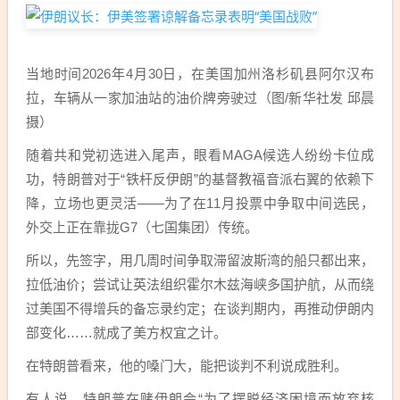
当地时间2026年4月30日，在美国加州洛杉矶县阿尔汉布
拉，车辆从一家加油站的油价牌旁驶过（图/新华社发 邱晨
摄）
随着共和党初选进入尾声，眼看MAGA候选人纷纷卡位成
功，特朗普对于“铁杆反伊朗”的基督教福音派右翼的依赖下
降，立场也更灵活——为了在11月投票中争取中间选民，
外交上正在靠拢G7（七国集团）传统。
所以，先签字，用几周时间争取滞留波斯湾的船只都出来，
拉低油价；尝试让英法组织霍尔木兹海峡多国护航，从而绕
过美国不得增兵的备忘录约定；在谈判期内，再推动伊朗内
部变化……就成了美方权宜之计。
在特朗普看来，他的嗓门大，能把谈判不利说成胜利。
有人说，特朗普在赌伊朗会“为了摆脱经济困境而放弃核