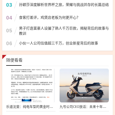
03
孙颖莎深度解析世界杯之旅，荣耀与挑战并存的长篇总结
04
食客打差评，鸡煲店老板为何更开心？
男子打造富豪人设骗了熟人千万巨款，揭秘背后的故事与
05
教训
06
小伙一人公司估值超三千万，创业新星背后的故事
随便看看
乐道沈斐：纯电车型的黄金时期 已势不可挡
九号公司CEO放话：未来十年电动车要超越燃油车