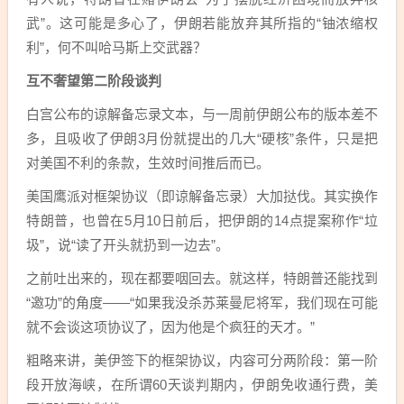
武”。这可能是多心了，伊朗若能放弃其所指的“铀浓缩权
利”，何不叫哈马斯上交武器？
互不奢望第二阶段谈判
白宫公布的谅解备忘录文本，与一周前伊朗公布的版本差不
多，且吸收了伊朗3月份就提出的几大“硬核”条件，只是把
对美国不利的条款，生效时间推后而已。
美国鹰派对框架协议（即谅解备忘录）大加挞伐。其实换作
特朗普，也曾在5月10日前后‌，把伊朗的14点提案称作“垃
圾”，说“读了开头就扔到一边去”。
之前吐出来的，现在都要咽回去。就这样，特朗普还能找到
“邀功”的角度——“如果我没杀苏莱曼尼将军，我们现在可能
就不会谈这项协议了，因为他是个疯狂的天才。”
粗略来讲，美伊签下的框架协议，内容可分两阶段：第一阶
段开放海峡，在所谓60天谈判期内，伊朗免收通行费，美