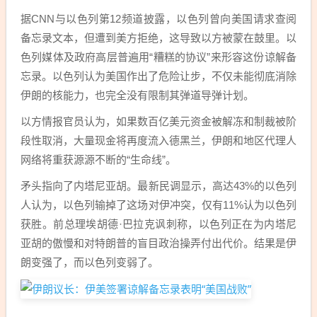
据CNN与以色列第12频道披露，以色列曾向美国请求查阅
备忘录文本，但遭到美方拒绝，这导致以方被蒙在鼓里。以
色列媒体及政府高层普遍用“糟糕的协议”来形容这份谅解备
忘录。以色列认为美国作出了危险让步，不仅未能彻底消除
伊朗的核能力，也完全没有限制其弹道导弹计划。
以方情报官员认为，如果数百亿美元资金被解冻和制裁被阶
段性取消，大量现金将再度流入德黑兰，伊朗和地区代理人
网络将重获源源不断的“生命线”。
矛头指向了内塔尼亚胡。最新民调显示，高达43%的以色列
人认为，以色列输掉了这场对伊冲突，仅有11%认为以色列
获胜。前总理埃胡德·巴拉克讽刺称，以色列正在为内塔尼
亚胡的傲慢和对特朗普的盲目政治操弄付出代价。结果是伊
朗变强了，而以色列变弱了。