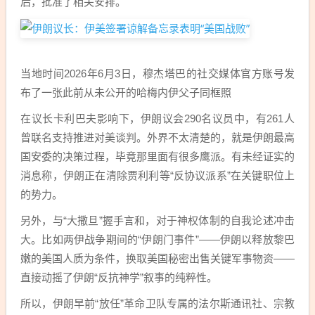
后，批准了相关安排。
当地时间2026年6月3日，穆杰塔巴的社交媒体官方账号发
布了一张此前从未公开的哈梅内伊父子同框照
在议长卡利巴夫影响下，伊朗议会290名议员中，有261人
曾联名支持推进对美谈判。外界不太清楚的，就是伊朗最高
国安委的决策过程，毕竟那里面有很多鹰派。有未经证实的
消息称，伊朗正在清除贾利利等“反协议派系”在关键职位上
的势力。
另外，与“大撒旦”握手言和，对于神权体制的自我论述冲击
大。比如两伊战争期间的‌“伊朗门事件”——‌伊朗以释放黎巴
嫩的美国人质为条件，换取美国秘密出售关键军事物资——
直接动摇了伊朗“反抗神学”叙事的纯粹性。
所以，伊朗早前“放任”革命卫队专属的法尔斯通讯社、宗教