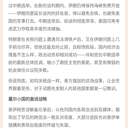
过中期选举。在新的谈判期内，伊朗仍得保持海峡免费开放
——伊朗同意延长谈判的好处是，得以避免去核，也避免美
国的军事打击。中期选举后，如谈判彻底停滞，美国可再考
虑武力夺取高丰度的浓缩铀。
特朗普在关税问题上遭遇司法滑铁卢后，又在伊朗问题上几
乎前功尽弃，但他总能及时止损，且粉饰败局，国内经济治
理虽不怎么样，政治动员却相对成功——共和党在中期选举
前的最新总体民调，缩小了跟民主党的差距，甚至有微弱的
机会保住众议院多数。
但说到底，如同关税战一样，美方强加的这场战事，让全世
界跟着受伤，对于试图先发制人的其他国家都是一记教训。
蕞尔小国的激进战略
美伊网签谅解备忘录后，以色列国内各政治派别及媒体，展
现出了罕见的跨党派一致反对态度，大部分选民也对美伊单
独媾和表现出极度的怀疑与失望。