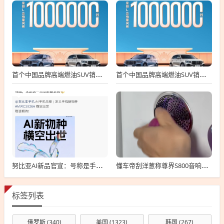
首个中国品牌高端燃油SUV销冠！吉利星越L总销量破100万台
首个中国品牌高端燃油SUV销冠！吉利星越L总销量破100万台
努比亚AI新品官宣：号称是手机新物种 MWC上见
懂车帝刮洋葱称尊界S800音响罩设计危险！车主纷纷肉身开测反驳
标签列表
俄罗斯
(340)
美国
(1323)
韩国
(267)