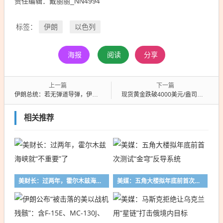
责任编辑：戴丽丽_NN4994
伊朗
以色列
标签：
海报
阅读
分享
上一篇
下一篇
伊朗总统：若无弹道导弹，伊朗已成加沙
现货黄金跌破4000美元/盎司关口
相关推荐
美财长：过两年，霍尔木兹海峡就“不重要”了
美媒：五角大楼拟年底前首次测试“金穹”反导系统