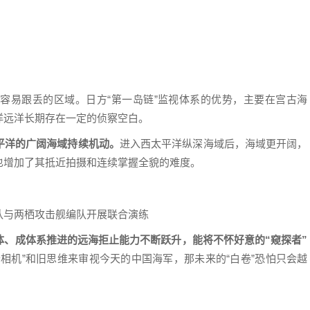
容易跟丢的区域。日方“第一岛链”监视体系的优势，主要在宫古海
洋远洋长期存在一定的侦察空白。
平洋的广阔海域持续机动。
进入西太平洋纵深海域后，海域更开阔，
也增加了其抵近拍摄和连续掌握全貌的难度。
队与两栖攻击舰编队开展联合演练
体、成体系推进的远海拒止能力不断跃升，能将不怀好意的“窥探者”
相机”和旧思维来审视今天的中国海军，那未来的“白卷”恐怕只会越