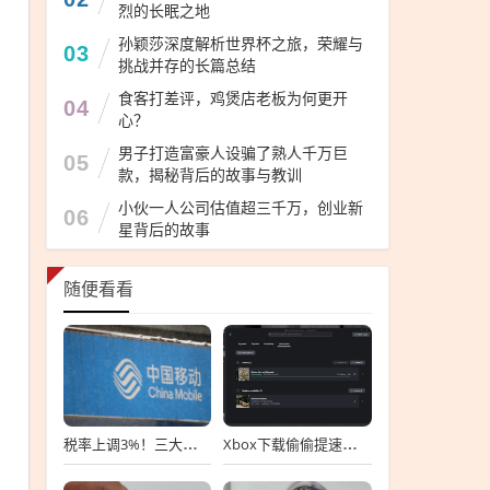
烈的长眠之地
孙颖莎深度解析世界杯之旅，荣耀与
03
挑战并存的长篇总结
食客打差评，鸡煲店老板为何更开
04
心？
男子打造富豪人设骗了熟人千万巨
05
款，揭秘背后的故事与教训
小伙一人公司估值超三千万，创业新
06
星背后的故事
随便看看
税率上调3%！三大运营商同时发公告 话费、宽带费会涨吗：专家给答案
Xbox下载偷偷提速！实测跑满250Mbs