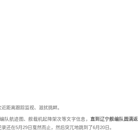
次近距离跟踪监视、滋扰挑衅。
了编队航迹图、舰载机起降架次等文字信息，
直到辽宁舰编队圆满返
录还在5月29日戛然而止，然后突兀地跳到了6月20日。