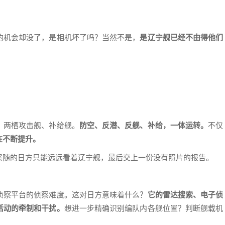
的机会却没了，是相机坏了吗？当然不是，
是辽宁舰已经不由得他们
、两栖攻击舰、补给舰。
防空、反潜、反舰、补给，一体运转。
不仅
在不断提升。
尾随的日方只能远远看着辽宁舰，最后交上一份没有照片的报告。
侦察平台的侦察难度。这对日方意味着什么？
它的雷达搜索、电子侦
活动的牵制和干扰。
想进一步精确识别编队内各舰位置？判断舰载机