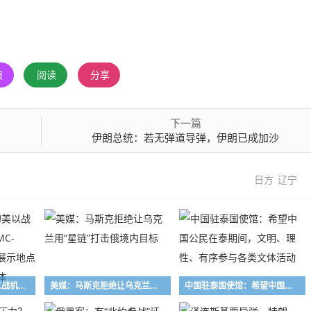
报
阅读
分享
下一篇
伊朗总统：若无弹道导弹，伊朗已成加沙
日方
辽宁
伊朗公布“被击落的美以战机残骸”：含F-15E、MC-130J、多架无人机；展示地点疑似是在大型地下掩体
美媒：马斯克拒绝让乌克兰用“星链”打击俄境内目标
中国驻泰国使馆：希望中国公民在泰期间，文明、理性、有序参与各类文体活动