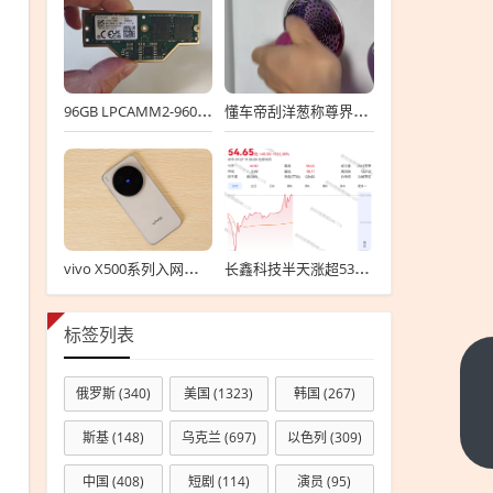
96GB LPCAMM2-9600！迄今最强内存亮相：但谁买得起?
懂车帝刮洋葱称尊界S800音响罩设计危险！车主纷纷肉身开测反驳
vivo X500系列入网：一共3款旗舰 首发2nm芯片天玑9600 Pro
长鑫科技半天涨超530%！7名高管身家超10亿 员工：最关心的工资涨不涨
标签列表
伊朗
俄罗斯
(340)
美国
(1323)
韩国
(267)
总
统：
下一
斯基
(148)
乌克兰
(697)
以色列
(309)
篇
若无
中国
(408)
短剧
(114)
演员
(95)
弹道