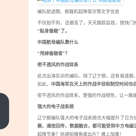
编队航迹图、舰载机起降架次等文字信息
不仅拍不到，还跟丢了，天天跟踪监视，按快门
“贴身偷窥”了。
中国航母编队靠什么
“甩掉偷窥者”？
密不透风的作战体系
此次出海实训的编队，除了辽宁舰，还有驱逐舰
如此，
中国海军在天上的作战半径和制空时间也
密不透风的作战体系，更强的作战韧性，让一路
阿里
强大的电子战系统
巴巴
辽宁舰编队强大的电子战系统也大幅提升了日方
证
上一
察、通信回传、数据融合，都可能受到中方电磁
篇
实：
起降节奏？协调拍摄角度出片？难上加难！
已起