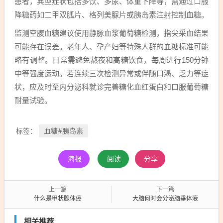
患者，典型症状包括多饮、多尿、体重下降等，需通过口服
降糖药如二甲双胍片、格列美脲片或胰岛素注射控制血糖。
监测空腹血糖建议使用静脉血浆葡萄糖检测，指尖采血结果
可能存在误差。老年人、孕产妇等特殊人群的血糖标准可能
略有调整。日常需避免熬夜和高糖饮食，每周进行150分钟
中等强度运动。若连续三次检测异常或伴随口渴、乏力等症
状，应及时至内分泌科就诊完善糖化血红蛋白和口服葡萄糖
耐量试验。
血糖#胰岛素
标签：
海报
阅读
分享
上一篇
下一篇
什么是甲状腺体癌
大脑何时会分泌脑垂体液
相关推荐