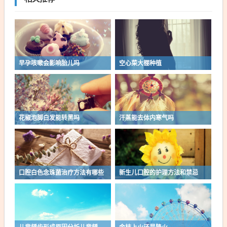
早孕咳嗽会影响胎儿吗
空心菜大棚种植
花椒泡脚白发能转黑吗
汗蒸能去体内寒气吗
口腔白色念珠菌治疗方法有哪些
新生儿口腔的护理方法和禁忌