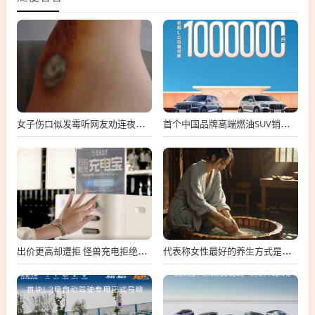
女子伤口似发霉听网友劝连夜就医 属凝血过程中正常现象
首个中国品牌高端燃油SUV销冠！吉利星越L总销量破100万台
出价更高却遭拒 怪兽充电拒绝高瓴私有化要约
代表称女性最好的养生方式是保暖：可用干姜、红花、艾叶泡脚