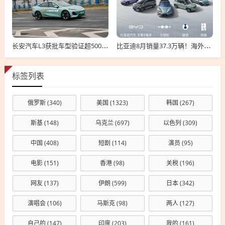
长安汽车L3获批车型验证超500万公里：无任何违规！
比亚迪8月销量37.3万辆！海外卖疯了 暴增146%
标签列表
俄罗斯
(340)
美国
(1323)
韩国
(267)
斯基
(148)
乌克兰
(697)
以色列
(309)
中国
(408)
短剧
(114)
演员
(95)
电影
(151)
香港
(98)
关税
(196)
网友
(137)
伊朗
(599)
日本
(342)
演唱会
(106)
马斯克
(98)
两人
(127)
自己的
(147)
印度
(203)
我的
(161)