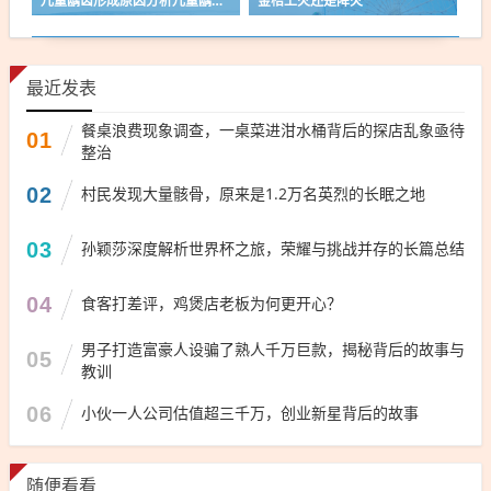
儿童龋齿形成原因分析儿童龋齿应如何预防
金桔上火还是降火
最近发表
餐桌浪费现象调查，一桌菜进泔水桶背后的探店乱象亟待
01
整治
02
村民发现大量骸骨，原来是1.2万名英烈的长眠之地
03
孙颖莎深度解析世界杯之旅，荣耀与挑战并存的长篇总结
04
食客打差评，鸡煲店老板为何更开心？
男子打造富豪人设骗了熟人千万巨款，揭秘背后的故事与
05
教训
06
小伙一人公司估值超三千万，创业新星背后的故事
随便看看