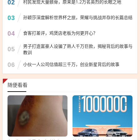
02
村民发现大量骸骨，原来是1.2万名英烈的长眠之地
03
孙颖莎深度解析世界杯之旅，荣耀与挑战并存的长篇总结
04
食客打差评，鸡煲店老板为何更开心？
男子打造富豪人设骗了熟人千万巨款，揭秘背后的故事与
05
教训
06
小伙一人公司估值超三千万，创业新星背后的故事
随便看看