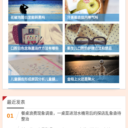
花椒泡脚白发能转黑吗
汗蒸能去体内寒气吗
口腔白色念珠菌治疗方法有哪些
新生儿口腔的护理方法和禁忌
儿童龋齿形成原因分析儿童龋齿应如何预防
金桔上火还是降火
最近发表
餐桌浪费现象调查，一桌菜进泔水桶背后的探店乱象亟待
01
整治