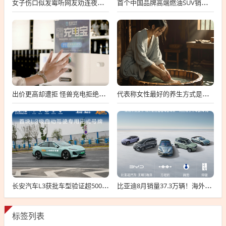
女子伤口似发霉听网友劝连夜就医 属凝血过程中正常现象
首个中国品牌高端燃油SUV销冠！吉利星越L总销量破100万台
出价更高却遭拒 怪兽充电拒绝高瓴私有化要约
代表称女性最好的养生方式是保暖：可用干姜、红花、艾叶泡脚
长安汽车L3获批车型验证超500万公里：无任何违规！
比亚迪8月销量37.3万辆！海外卖疯了 暴增146%
标签列表