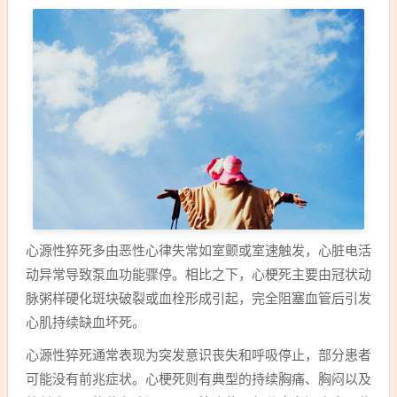
心源性猝死多由恶性心律失常如室颤或室速触发，心脏电活
动异常导致泵血功能骤停。相比之下，心梗死主要由冠状动
脉粥样硬化斑块破裂或血栓形成引起，完全阻塞血管后引发
心肌持续缺血坏死。
心源性猝死通常表现为突发意识丧失和呼吸停止，部分患者
可能没有前兆症状。心梗死则有典型的持续胸痛、胸闷以及