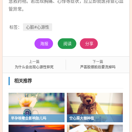
急救药物。若出现胸痛、心悸等症状，应立即就医排查心血
管异常。
心脏#心源性
标签：
海报
阅读
分享
上一篇
下一篇
为什么会出现心源性猝死
芦荟胶擦脸后要洗掉吗
相关推荐
早孕咳嗽会影响胎儿吗
空心菜大棚种植