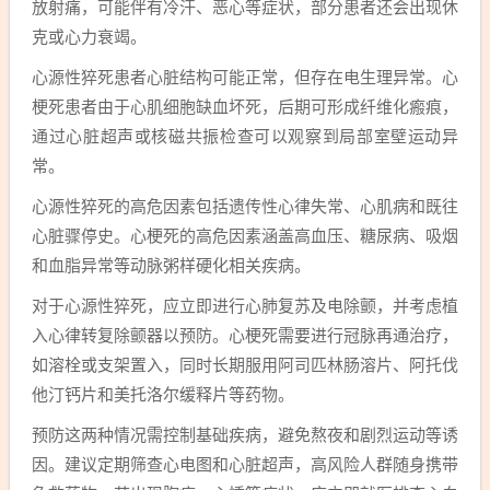
放射痛，可能伴有冷汗、恶心等症状，部分患者还会出现休
克或心力衰竭。
心源性猝死患者心脏结构可能正常，但存在电生理异常。心
梗死患者由于心肌细胞缺血坏死，后期可形成纤维化瘢痕，
通过心脏超声或核磁共振检查可以观察到局部室壁运动异
常。
心源性猝死的高危因素包括遗传性心律失常、心肌病和既往
心脏骤停史。心梗死的高危因素涵盖高血压、糖尿病、吸烟
和血脂异常等动脉粥样硬化相关疾病。
对于心源性猝死，应立即进行心肺复苏及电除颤，并考虑植
入心律转复除颤器以预防。心梗死需要进行冠脉再通治疗，
如溶栓或支架置入，同时长期服用阿司匹林肠溶片、阿托伐
他汀钙片和美托洛尔缓释片等药物。
预防这两种情况需控制基础疾病，避免熬夜和剧烈运动等诱
因。建议定期筛查心电图和心脏超声，高风险人群随身携带