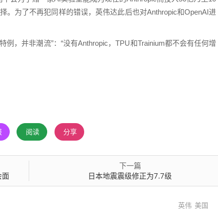
为了不再犯同样的错误，英伟达此后也对Anthropic和OpenAI进
例，并非潮流”：“没有Anthropic，TPU和Trainium都不会有任何增
报
阅读
分享
下一篇
会面
日本地震震级修正为7.7级
英伟
美国