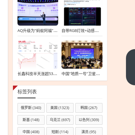
AQ升级为“蚂蚁阿福”：App月活超1500万 跻身国内AI App前五
自带RGB灯效+动感音效！Windows任务管理器发明者：这才是该有的样子
日
本
长鑫科技半天涨超530%！7名高管身家超10亿 员工：最关心的工资涨不涨
中国“地质一号”卫星发布首批影像数据：穿透云雾植被遮挡 获取地表物质成分信息
地
下
一
震
篇
震
标签列表
级
修
俄罗斯
(340)
美国
(1323)
韩国
(267)
正
斯基
(148)
乌克兰
(697)
以色列
(309)
为
7.7
中国
(408)
短剧
(114)
演员
(95)