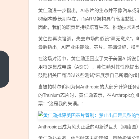
黄仁勋进一步指出，AI芯片的生态并不像汽车或
86架构能长期存在，而ARM架构具有高度黏
因此，我们的职责是持续培育生态、推动技术进步
黄仁勋再次强调，失去市场的假设“毫无意义”，
最后指出，AI产业由能源、芯片、基础设施、模
在这场对话中，黄仁勋还回应了关于美国AI新锐巨头
特朗
用特定集成电路（ASIC），黄仁勋对其性能提出了质
普：
鼓励相关厂商通过这些测试“来展示自己所谓的超
若有
上一
篇
突破
当被帕特尔追问为何Anthropic的大部分计算
进展
的Trainium芯片时，黄仁勋表示，在Anthr
愿同
票：“这是我的失误。”
伊朗
高级
别领
Anthropic已成为风头正盛的AI新锐巨头（网络图
导人
黄仁勋补充道，他当时还未能理解，风险投资公司不会