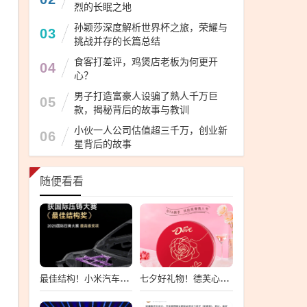
烈的长眠之地
孙颖莎深度解析世界杯之旅，荣耀与
03
挑战并存的长篇总结
食客打差评，鸡煲店老板为何更开
04
心？
男子打造富豪人设骗了熟人千万巨
05
款，揭秘背后的故事与教训
小伙一人公司估值超三千万，创业新
06
星背后的故事
随便看看
最佳结构！小米汽车再拿国际大奖：雷军发文详解
七夕好礼物！德芙心形巧克力礼盒大促：24颗18.9元到手