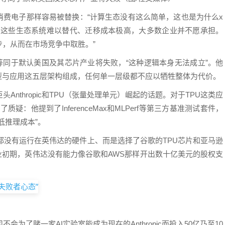
消费电子那样容易被替换：“计算生态没有这么简单，这也是为什么x
性。这些生态系统难以替代、迁移成本极高，大多数企业并不愿承担。
，从而在市场竞争中取胜。”
等同于默认美国及其芯片产业将失败，“这种逻辑本身无法成立”。他
型与应用这五层架构组成，任何单一层级都不应以牺牲整体为代价。
Anthropic和TPU（张量处理单元）崛起的话题。对于TPU这类应
疑：他提到了InferenceMax和MLPerf等第三方基准测试套件，
低推理成本”。
任务都没有运行在英伟达的硬件上、而是选择了谷歌的TPU芯片和亚马逊
opic创业初期，英伟达没有能力像谷歌和AWS那样开出数十亿美元的股权支
）
为了赌一家AI实验室能成为现在的Anthropic而投入50亿乃至10