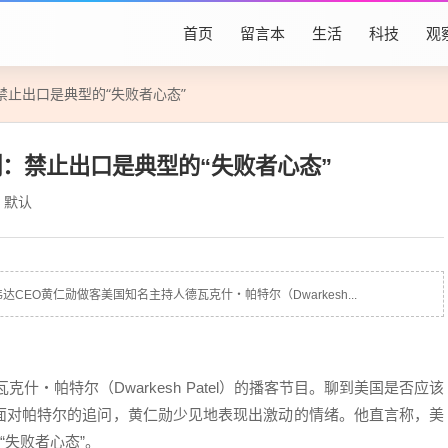
首页
留言本
生活
科技
观
止出口是典型的“失败者心态”
：禁止出口是典型的“失败者心态”
默认
EO黄仁勋做客美国知名主持人德瓦克什・帕特尔（Dwarkesh...
什・帕特尔（Dwarkesh Patel）的播客节目。聊到美国是否应该
面对帕特尔的追问，黄仁勋少见地表现出激动的情绪。他直言称，美
“失败者心态”。