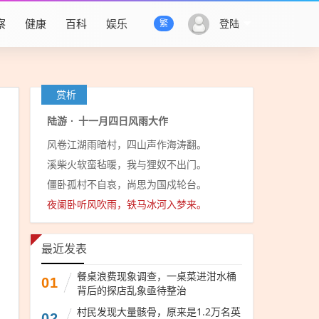
察
健康
百科
娱乐
登陆
繁
赏析
陆游
·
十一月四日风雨大作
风卷江湖雨暗村，四山声作海涛翻。
溪柴火软蛮毡暖，我与狸奴不出门。
僵卧孤村不自哀，尚思为国戍轮台。
夜阑卧听风吹雨，铁马冰河入梦来。
最近发表
餐桌浪费现象调查，一桌菜进泔水桶
01
背后的探店乱象亟待整治
村民发现大量骸骨，原来是1.2万名英
02