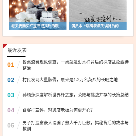
老夫妻购买红宝石戒指后的跟踪事件，深度解析与反思
演员水上跳绳表演失误背后的故事，挑战、勇气与重新站起的决心
最近发表
餐桌浪费现象调查，一桌菜进泔水桶背后的探店乱象亟待
01
整治
02
村民发现大量骸骨，原来是1.2万名英烈的长眠之地
03
孙颖莎深度解析世界杯之旅，荣耀与挑战并存的长篇总结
04
食客打差评，鸡煲店老板为何更开心？
男子打造富豪人设骗了熟人千万巨款，揭秘背后的故事与
05
教训