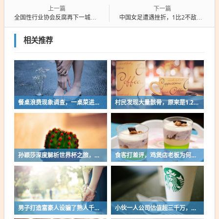
上一篇
下一篇
全国性行业协会反腐再下一城，深度探究与多维度解读
中国女足遭遇挫折，1比2不敌澳大利亚，深度解析失利原因及未来展望
相关推荐
餐桌浪费现象调查，一桌菜进泔水桶背后的探店乱象亟待整治
村民发现大量骸骨，原来是1.2万名英烈的长眠之地
孙颖莎深度解析世界杯之旅，荣耀与挑战并存的长篇总结
食客打差评，鸡煲店老板为何更开心？
男子打造富豪人设骗了熟人千万巨款，揭秘背后的故事与教训
小伙一人公司估值超三千万，创业新星背后的故事