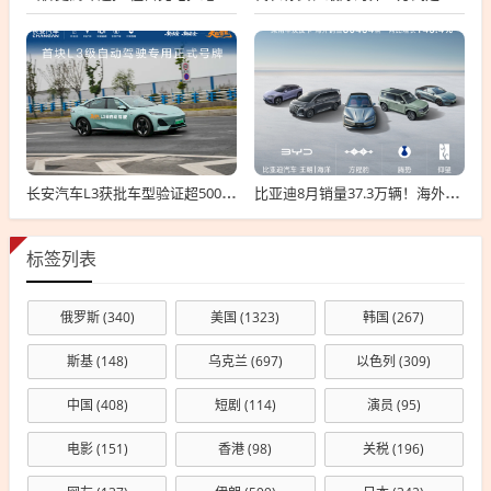
长安汽车L3获批车型验证超500万公里：无任何违规！
比亚迪8月销量37.3万辆！海外卖疯了 暴增146%
标签列表
俄罗斯
(340)
美国
(1323)
韩国
(267)
斯基
(148)
乌克兰
(697)
以色列
(309)
中国
(408)
短剧
(114)
演员
(95)
电影
(151)
香港
(98)
关税
(196)