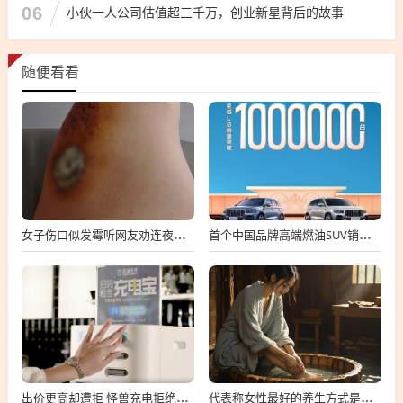
06
小伙一人公司估值超三千万，创业新星背后的故事
随便看看
女子伤口似发霉听网友劝连夜就医 属凝血过程中正常现象
首个中国品牌高端燃油SUV销冠！吉利星越L总销量破100万台
出价更高却遭拒 怪兽充电拒绝高瓴私有化要约
代表称女性最好的养生方式是保暖：可用干姜、红花、艾叶泡脚