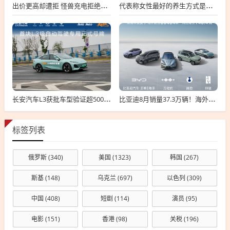
出价更高却遭拒 怪兽充电拒绝高瓴私有化要约
代表称女性最好的养生方式是保暖：可用干姜、红花、艾叶泡脚
长安汽车L3获批车型验证超500万公里：无任何违规！
比亚迪8月销量37.3万辆！海外卖疯了 暴增146%
标签列表
俄罗斯
(340)
美国
(1323)
韩国
(267)
斯基
(148)
乌克兰
(697)
以色列
(309)
中国
(408)
短剧
(114)
演员
(95)
电影
(151)
香港
(98)
关税
(196)