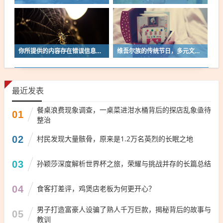
你所提供的内容存在错误信息，新疆是中国的一个自治区，居住在新疆的各族人民共同创造了灿烂的中华文化，包括维吾尔族等。
维吾尔族的传统节日，多元文化的璀璨明珠
最近发表
餐桌浪费现象调查，一桌菜进泔水桶背后的探店乱象亟待
01
整治
02
村民发现大量骸骨，原来是1.2万名英烈的长眠之地
03
孙颖莎深度解析世界杯之旅，荣耀与挑战并存的长篇总结
04
食客打差评，鸡煲店老板为何更开心？
男子打造富豪人设骗了熟人千万巨款，揭秘背后的故事与
05
教训