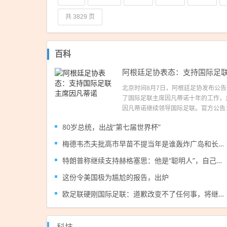
共 3829 页
百科
北京时间8月7日，阿根廷足协发布公
了国际足联主席因凡蒂诺十年的工作，
因凡蒂诺继续领导国际足联。官方公告：关
80岁总统，出战“第七届世界杯”
梅德韦杰夫批高市早苗不提当年是谁轰炸广岛和长崎：真是耻辱
特朗普称继续支持赫格塞思：他是“聪明人”，自己仍站在他一边；此前特朗普被指与赫格塞思就弹药短缺问题“起冲突”，白宫回应称是假新闻
这份令美国极为尴尬的报告，出炉
欧足联硬刚国际足联：道歉改变不了任何事，将继续抵制世界杯