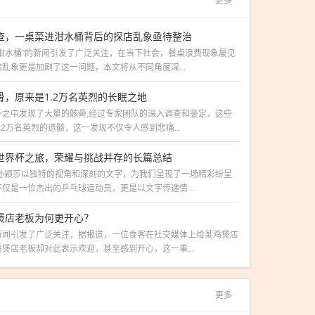
更多
查，一桌菜进泔水桶背后的探店乱象亟待整治
泔水桶”的新闻引发了广泛关注，在当下社会，餐桌浪费现象屡见
乱象更是加剧了这一问题，本文将从不同角度深...
，原来是1.2万名英烈的长眠之地
外之中发现了大量的骸骨,经过专家团队的深入调查和鉴定，这些
.2万名英烈的遗骸，这一发现不仅令人感到悲痛...
世界杯之旅，荣耀与挑战并存的长篇总结
,孙颖莎以独特的视角和深刻的文字，为我们呈现了一场精彩纷呈
仅是一位杰出的乒乓球运动员，更是以文字传递情...
煲店老板为何更开心？
新闻引发了广泛关注，据报道，一位食客在社交媒体上给某鸡煲店
煲店老板却对此表示欢迎，甚至感到开心，这一事...
更多