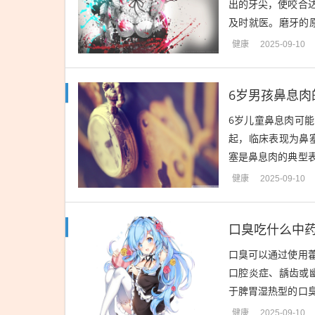
出的牙尖，使咬合
及时就医。磨牙的
谢变化、营养障...
健康
2025-09-10
6岁男孩鼻息肉
6岁儿童鼻息肉可
起，临床表现为鼻
塞是鼻息肉的典型
生长发育。生理...
健康
2025-09-10
口臭吃什么中
口臭可以通过使用
口腔炎症、龋齿或
于脾胃湿热型的口
腻、脘腹胀满等...
健康
2025-09-10