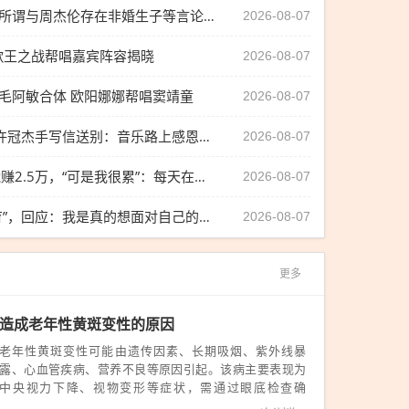
刘若雪律师发布声明：网传所谓与周杰伦存在非婚生子等言论为不实信息，要求立刻停止并删除侵权信息，将对侵权行为取证并依法追究
2026-08-07
》歌王之战帮唱嘉宾阵容揭晓
2026-08-07
毛阿敏合体 欧阳娜娜帮唱窦靖童
2026-08-07
“鬼马填词人”黎彼得逝世，许冠杰手写信送别：音乐路上感恩有你！
2026-08-07
萧敬腾自曝17岁时一个月能赚2.5万，“可是我很累”：每天在餐厅驻唱，从中午12点半一直唱到凌晨6点，嗓子一个月至少坏一次
2026-08-07
房主任被女儿指“愧疚式教育”，回应：我是真的想面对自己的问题和困扰，求解决方法，请大家不要骂我女儿，多给我提意见
2026-08-07
更多
造成老年性黄斑变性的原因
老年性黄斑变性可能由遗传因素、长期吸烟、紫外线暴
露、心血管疾病、营养不良等原因引起。该病主要表现为
中央视力下降、视物变形等症状，需通过眼底检查确
诊。...