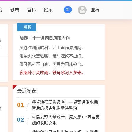
察
健康
百科
娱乐
登陆
繁
赏析
陆游
·
十一月四日风雨大作
璨
南
风卷江湖雨暗村，四山声作海涛翻。
溪柴火软蛮毡暖，我与狸奴不出门。
僵卧孤村不自哀，尚思为国戍轮台。
夜阑卧听风吹雨，铁马冰河入梦来。
最近发表
餐桌浪费现象调查，一桌菜进泔水桶
01
背后的探店乱象亟待整治
1
村民发现大量骸骨，原来是1.2万名英
02
烈的长眠之地
孙颖莎深度解析世界杯之旅，荣耀与