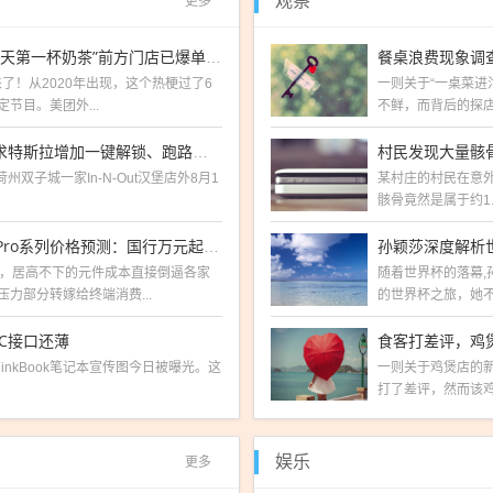
更多
观察
餐桌浪费现象调
手慢无！美团、淘宝闪购、京东官宣“秋天第一杯奶茶”前方门店已爆单预警
了！从2020年出现，这个热梗过了6
一则关于“一桌菜进
节目。美团外...
不鲜，而背后的探店
村民发现大量骸骨
Model Y司机在枪击案中受伤！车主请求特斯拉增加一键解锁、跑路功能
达荷州双子城一家In-N-Out汉堡店外8月1
某村庄的村民在意
骸骨竟然是属于约1
孙颖莎深度解析
存储暴涨下苹果不会仁慈！iPhone 18 Pro系列价格预测：国行万元起步没啥问题
涨，居高不下的元件成本直接倒逼各家
随着世界杯的落幕
力部分转嫁给终端消费...
的世界杯之旅，她不
-C接口还薄
食客打差评，鸡
inkBook笔记本宣传图今日被曝光。这
一则关于鸡煲店的
打了差评，然而该鸡
更多
娱乐