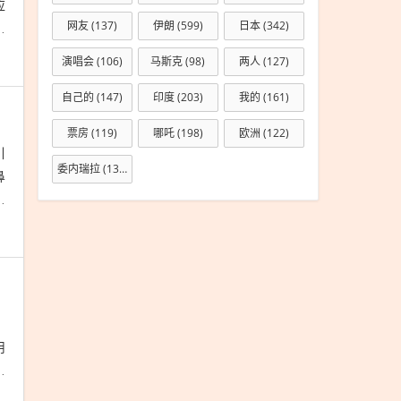
应
网友
(137)
伊朗
(599)
日本
(342)
代
演唱会
(106)
马斯克
(98)
两人
(127)
自己的
(147)
印度
(203)
我的
(161)
票房
(119)
哪吒
(198)
欧洲
(122)
引
委内瑞拉
(133)
鼻
响
、
用
黄