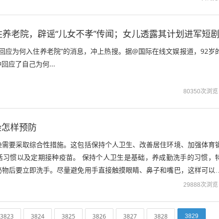
住养老院，辟谣“儿女不孝”传闻；女儿透露其计划进军短
昌回应为何入住养老院”的消息，冲上热搜。据@国际在线文娱报道，92岁
回应了自己为何...
80350次浏览
染怎样预防
染需要采取综合性措施。这包括保持个人卫生、改善居住环境、加强体育
活习惯以及定期接种疫苗。 保持个人卫生是基础，养成勤洗手的习惯，
泌物后要立即洗手。尽量避免用手直接触摸眼睛、鼻子和嘴巴，这样可以
29888次浏览
3823
3824
3825
3826
3827
3828
3829