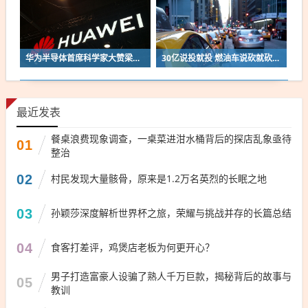
华为半导体首席科学家大赞梁文锋：芯片架构改一次流片周期18个月 花费两到三亿
30亿说投就投 燃油车说砍就砍！奇瑞捷豹路虎这要玩把大的
最近发表
餐桌浪费现象调查，一桌菜进泔水桶背后的探店乱象亟待
01
整治
02
村民发现大量骸骨，原来是1.2万名英烈的长眠之地
03
孙颖莎深度解析世界杯之旅，荣耀与挑战并存的长篇总结
04
食客打差评，鸡煲店老板为何更开心？
男子打造富豪人设骗了熟人千万巨款，揭秘背后的故事与
05
教训