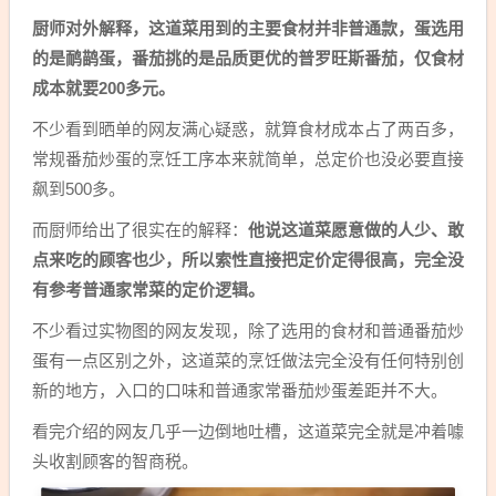
厨师对外解释，这道菜用到的主要食材并非普通款，蛋选用
的是鸸鹋蛋，番茄挑的是品质更优的普罗旺斯番茄，仅食材
成本就要200多元。
不少看到晒单的网友满心疑惑，就算食材成本占了两百多，
常规番茄炒蛋的烹饪工序本来就简单，总定价也没必要直接
飙到500多。
而厨师给出了很实在的解释：
他说这道菜愿意做的人少、敢
点来吃的顾客也少，所以索性直接把定价定得很高，完全没
有参考普通家常菜的定价逻辑。
不少看过实物图的网友发现，除了选用的食材和普通番茄炒
蛋有一点区别之外，这道菜的烹饪做法完全没有任何特别创
新的地方，入口的口味和普通家常番茄炒蛋差距并不大。
看完介绍的网友几乎一边倒地吐槽，这道菜完全就是冲着噱
头收割顾客的智商税。