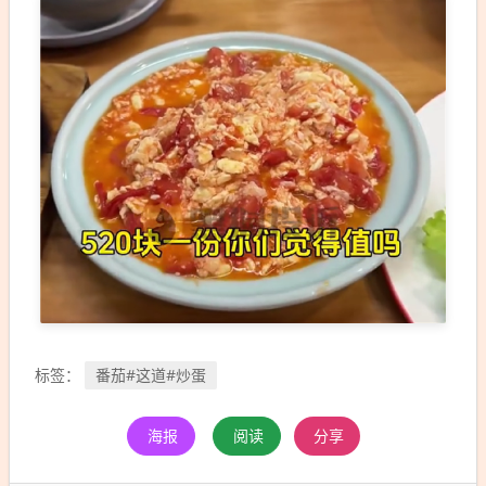
番茄#这道#炒蛋
标签：
海报
阅读
分享