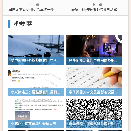
上一篇
下一篇
国产可重复使用火箭再进一步！朱雀三号遥二完成静态点火试验
着急上班结果遇上佛系自动驾驶出租车！网友：隔着屏幕都感觉乘客要被气出内伤
相关推荐
受中国市场价格战拖累！宝马净利润同比下跌近三成 单车利润肉眼可见的下滑
严整团播乱象！中央网信办处置1840余个违规账号：典型案例公布
小米徐洁云：要鼓励真牛逼 打击吹牛逼
字母词涌入中文是否影响汉语美感引争议：根本没有大家想象那么脆弱
小鹏G9L官宣登场！全球大五座科技旗舰 30万级科技标杆
夏季必囤：超威电蚊香液3瓶1器10.91元到手