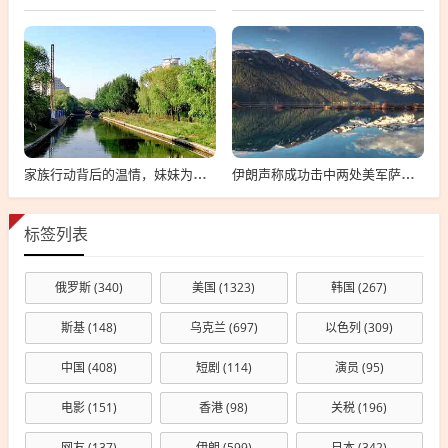
家族行动背后的温情，妹妹为哥哥求良缘，全家砍树背后的故事
伊朗声称成功击中两处美军萨德反导系统，深度解析事件背景与影响
标签列表
俄罗斯
(340)
美国
(1323)
韩国
(267)
斯基
(148)
乌克兰
(697)
以色列
(309)
中国
(408)
短剧
(114)
演员
(95)
电影
(151)
香港
(98)
关税
(196)
网友
(137)
伊朗
(599)
日本
(342)