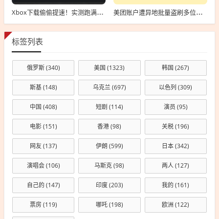
Xbox下载偷偷提速！实测跑满250Mbs
美团账户遭异地批量盗刷多位用户中招 回应：或遭遇电信诈骗 正配合警方调查
标签列表
俄罗斯
(340)
美国
(1323)
韩国
(267)
斯基
(148)
乌克兰
(697)
以色列
(309)
中国
(408)
短剧
(114)
演员
(95)
电影
(151)
香港
(98)
关税
(196)
网友
(137)
伊朗
(599)
日本
(342)
演唱会
(106)
马斯克
(98)
两人
(127)
自己的
(147)
印度
(203)
我的
(161)
票房
(119)
哪吒
(198)
欧洲
(122)