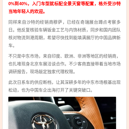
0%到40%，入门车型就标配全景天窗等配置，格外受沙特
当地年轻人的欢迎。
同样来自沙特的经销商穆萨，已经在奇瑞展台蹲点考察多
日。他反复核验车辆钣金工艺与内饰材质，同步和国内团队
核对物流到港周期，希望尽快找到能填满展厅的中国品牌新
车。
不只是中东市场，来自印度、欧洲、非洲等地区的经销商，
也扎堆现身北京车展洽谈合作。不少客商直接带着当地市场
调研报告，现场敲定独家代理权限。
此次日系车的供应断档，让其深耕多年的中东市场根基出现
松动，也为中国车企出海打开了关键突破口。