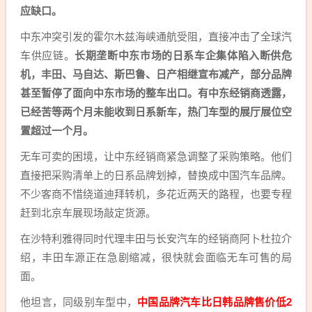
应缺口。
中东冲突引发的霍尔木兹海峡通航受阻，直接冲击了全球汽
车供应链。
长期垄断中东市场的日系车企集体陷入断供危
机，丰田、马自达、斯巴鲁、日产相继宣布减产，部分品牌
甚至暂停了面向中东市场的整车出口。有中东经销商透露，
已经苦等两个月未能收到日系新车，热门车型的展厅展位空
置超过一个月。
无车可卖的困境，让中东经销商紧急调整了采购策略。他们
直接把采购清单上的日系品牌划掉，替换成中国汽车品牌。
不少客商不惜绕道迪拜转机，多花近两天的路程，也要专程
赶到北京车展现场敲定货源。
在沙特利雅得同时代理丰田与长安汽车的经销商阿卜杜拉介
绍，丰田车源正在急剧缩减，很快就会面临无车可售的局
面。
他坦言，同级别车型中，
中国品牌汽车比日韩品牌售价低2