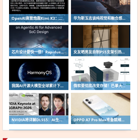
OpenAI高管炮轰Kimi K3：中国开源是减速主义 会抑制资本投入
华为靳玉志谈纯视觉和融合感知：一个是接近人、一个是超越人
芯片设计要快一倍！Rapidus与Cadence将用AI智能体提速
女友晒男友自制PS5支架引热议 造型太糟糕
我国AI开源大模型全球累计下载量破100亿次：开源鸿蒙设备总量超13.5亿台
微软要彻底改变存储！巴掌大小能存2百万本书 数据保存超1万年
NVIDIA将详解DLSS5：AI生成逼真画面 但不会让游戏变质
OPPO A7 Pro Max准备就绪：OPPO首款万级电池手机