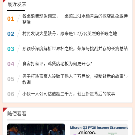
最近发表
餐桌浪费现象调查，一桌菜进泔水桶背后的探店乱象亟待
01
整治
02
村民发现大量骸骨，原来是1.2万名英烈的长眠之地
03
孙颖莎深度解析世界杯之旅，荣耀与挑战并存的长篇总结
04
食客打差评，鸡煲店老板为何更开心？
男子打造富豪人设骗了熟人千万巨款，揭秘背后的故事与
05
教训
06
小伙一人公司估值超三千万，创业新星背后的故事
随便看看