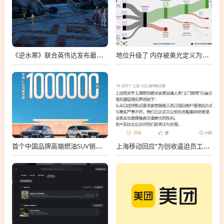
《逆水寒》联合英伟达发布最新全景光追效果 RTX 4060即可开启
地位升级了 内存被美光定义为战略物资：想买要签5年长期合同
首个中国品牌高端燃油SUV销冠！吉利星越L总销量破100万台
上海移动回应“为创收逼迫员工上门断网”：与事实严重不符