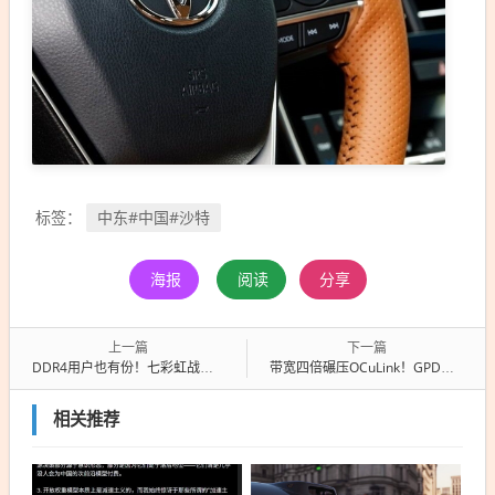
中东#中国#沙特
标签：
海报
阅读
分享
上一篇
下一篇
DDR4用户也有份！七彩虹战斧B860M/B760M超级黑刃主板发布：749元起
带宽四倍碾压OCuLink！GPD掏出MCIO 8i：RTX 4090性能仅损失2%
相关推荐