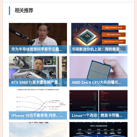
相关推荐
华为半导体首席科学家罕见露面：摩尔定律迭代逻辑已变 经济性早已停滞
华硕新迷你机上架：用的竟是AMD Zen 2改名老芯片！
RTX 5060 Ti显卡遭车祸严重变形：因PCB短未伤到核心成功修复
AMD Zen 6 CPU大杀招曝光：不再无脑全核拉满！
iPhone 18也不能幸免 内存、闪存吞噬手机利润：成本占到43%
Linux一个改动：跨显卡传输性能涨超80%！