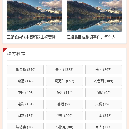
王楚钦向张本智和送上祝贺背后的故事
江语晨回应跑调事件，每个人都有失误，理解并接纳是关键
标签列表
俄罗斯
(340)
美国
(1323)
韩国
(267)
斯基
(148)
乌克兰
(697)
以色列
(309)
中国
(408)
短剧
(114)
演员
(95)
电影
(151)
香港
(98)
关税
(196)
网友
(137)
伊朗
(599)
日本
(342)
演唱会
(106)
马斯克
(98)
两人
(127)