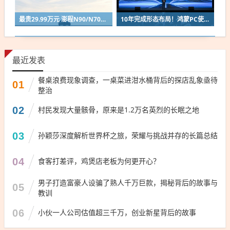
最贵29.99万元 澎程N90/N70官宣后！雷军：要让小米汽车走出米粉圈
10年完成形态布局！鸿蒙PC使用时长已与华为传统架构Windows电脑持平
最近发表
餐桌浪费现象调查，一桌菜进泔水桶背后的探店乱象亟待
01
整治
02
村民发现大量骸骨，原来是1.2万名英烈的长眠之地
03
孙颖莎深度解析世界杯之旅，荣耀与挑战并存的长篇总结
04
食客打差评，鸡煲店老板为何更开心？
男子打造富豪人设骗了熟人千万巨款，揭秘背后的故事与
05
教训
06
小伙一人公司估值超三千万，创业新星背后的故事